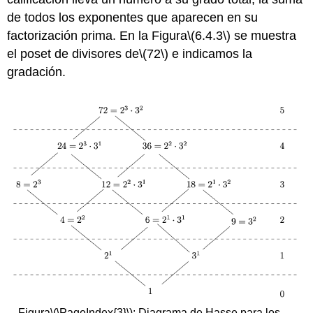
de todos los exponentes que aparecen en su
factorización prima. En la Figura
\(6.4.3\)
se muestra
el poset de divisores de
\(72\)
e indicamos la
gradación.
Figura
\(\PageIndex{3}\)
: Diagrama de Hasse para los