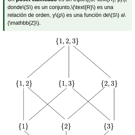
donde
\(S\)
es un conjunto,
\(\text{R}\)
es una
relación de orden, y
\(ρ\)
es una función de
\(S\)
a
\
(\mathbb{Z}\)
.