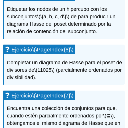
Etiquetar los nodos de un hipercubo con los
subconjuntos
\(\{a, b, c, d\}\)
de para producir un
diagrama Hasse del poset determinado por la
relación de contención del subconjunto.
Ejercicio
\(\PageIndex{6}\)
Completar un diagrama de Hasse para el poset de
divisores de
\(11025\)
(parcialmente ordenados por
divisibilidad).
Ejercicio
\(\PageIndex{7}\)
Encuentra una colección de conjuntos para que,
cuando estén parcialmente ordenados por
\(⊆\)
,
obtengamos el mismo diagrama de Hasse que en