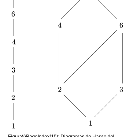
Figura
\(\PageIndex{1}\)
: Diagramas de Hasse del