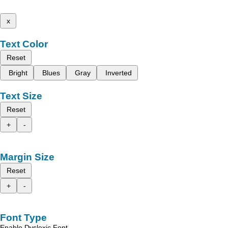
x
Text Color
Reset
Bright
Blues
Gray
Inverted
Text Size
Reset
+
-
Margin Size
Reset
+
-
Font Type
Enable Dyslexic Font