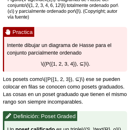
conjunto
\(\{1, 2, 3, 4, 6, 12\}\)
totalmente ordenado por
\
(≤\)
y parcialmente ordenado por
\(|\)
. (Copyright; autor
vía fuente)
Practica
Intente dibujar un diagrama de Hasse para el
conjunto parcialmente ordenado
\((P({1, 2, 3, 4}), ⊆)\)
.
Los posets como
\((P({1, 2, 3}), ⊆)\)
ese se pueden
colocar en filas se conocen como posets graduados.
Las cosas en un poset graduado que tienen el mismo
rango son siempre incomparables.
Definición: Poset Graded
Un
poset calificado
es un triple
\((S, \text{R}, ρ)\)
,