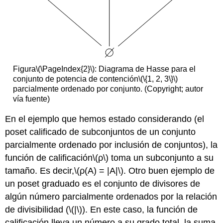
Figura
\(\PageIndex{2}\)
: Diagrama de Hasse para el
conjunto de potencia de contención
\(\{1, 2, 3\}\)
parcialmente ordenado por conjunto. (Copyright; autor
vía fuente)
En el ejemplo que hemos estado considerando (el
poset calificado de subconjuntos de un conjunto
parcialmente ordenado por inclusión de conjuntos), la
función de calificación
\(ρ\)
toma un subconjunto a su
tamaño. Es decir,
\(ρ(A) = |A|\)
. Otro buen ejemplo de
un poset graduado es el conjunto de divisores de
algún número parcialmente ordenados por la relación
de divisibilidad (
\(|\)
). En este caso, la función de
calificación lleva un número a su grado total, la suma