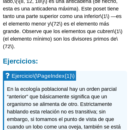
lado,
\(\{8, 12, 18\}\)
es una anticadena (de hecho,
esta es una anticadena máxima). Este poset tiene
tanto una parte superior como una inferior
\(1\)
—es
el elemento menor y
\(72\)
es el elemento más
grande. Observe que los elementos que cubren
\(1\)
(el elemento mínimo) son los divisores primos de
\
(72\)
.
Ejercicios:
Ejercicio
\(\PageIndex{1}\)
En la ecología poblacional hay un orden parcial
“anterior” que básicamente significa que un
organismo se alimenta de otro. Estrictamente
hablando esta relación no es transitiva; sin
embargo, si tomamos el punto de vista de que
cuando un lobo come una oveja, también se está