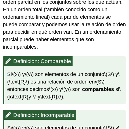
orden parcial en los conjuntos sobre los que actúan.
En un orden total (también conocido como un
ordenamiento lineal) cada par de elementos se
puede comparar y podemos usar la relación de orden
para decidir en qué orden van. En un ordenamiento
parcial puede haber elementos que son
incomparables.
Definición: Comparable
Si
\(x\)
y
\(y\)
son elementos de un conjunto
\(S\)
y
\
(\text{R}\)
es una relación de orden en
\(S\)
entonces decimos
\(x\)
y
\(y\)
son
comparables
si
\
(x\text{R}y ∨ y\text{R}x\)
.
Definición: Incomparable
Si
\(x\)
y
\(y\)
son elementos de un conjunto
\(S\)
y
\