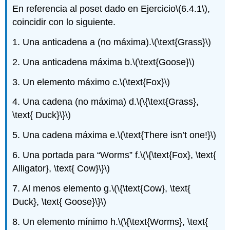
En referencia al poset dado en Ejercicio
\(6.4.1\)
,
coincidir con lo siguiente.
1. Una anticadena a (no máxima).
\(\text{Grass}\)
2. Una anticadena máxima b.
\(\text{Goose}\)
3. Un elemento máximo c.
\(\text{Fox}\)
4. Una cadena (no máxima) d.
\(\{\text{Grass},
\text{ Duck}\}\)
5. Una cadena máxima e.
\(\text{There isn’t one!}\)
6. Una portada para “Worms” f.
\(\{\text{Fox}, \text{
Alligator}, \text{ Cow}\}\)
7. Al menos elemento g.
\(\{\text{Cow}, \text{
Duck}, \text{ Goose}\}\)
8. Un elemento mínimo h.
\(\{\text{Worms}, \text{