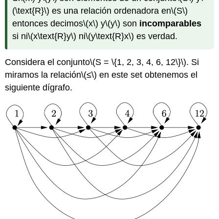
(\text{R}\)
es una relación ordenadora en
\(S\)
entonces decimos
\(x\)
y
\(y\)
son
incomparables
si ni
\(x\text{R}y\)
ni
\(y\text{R}x\)
es verdad.
Considera el conjunto
\(S = \{1, 2, 3, 4, 6, 12\}\)
. Si
miramos la relación
\(≤\)
en este set obtenemos el
siguiente dígrafo.