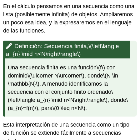
En el cálculo pensamos en una secuencia como una
lista (posiblemente infinita) de objetos. Ampliaremos
un poco esa idea, y la expresaremos en el lenguaje
de las funciones.
Definición: Secuencia finita,
\(\left\langle
a_{n} \mid n<N\right\rangle\)
Una secuencia finita es una función
\(f\)
con
dominio
\(\ulcorner N\urcorner\)
, donde
\(N \in
\mathbb{N}\)
. A menudo identificamos la
secuencia con el conjunto finito ordenado
\
(\left\langle a_{n} \mid n<N\right\rangle\)
, donde
\
(a_{n}=f(n)\)
, para
\(0 \leq n<N\)
.
Esta interpretación de una secuencia como un tipo
de función se extiende fácilmente a secuencias