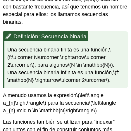
con bastante frecuencia, así que tenemos un nombre
especial para ellos: los llamamos secuencias
binarias.
Definición: Secuencia binaria
Una secuencia binaria finita es una función,
\
(f:\ulcorner N\urcorner \rightarrow\ulcorner
2\urcorner\)
, para algunos
\(N \in \mathbb{N}\)
.
Una secuencia binaria infinita es una función,
\(f:
\mathbb{N} \rightarrow\ulcorner 2\urcorner\)
.
A menudo usamos la expresión
\(\left\langle
a_{n}\right\rangle\)
para la secuencia
\(\left\langle
a_{n} \mid n \in \mathbb{N}\right\rangle\)
.
Las funciones también se utilizan para “indexar”
conjuntos con el fin de construir conjuntos más