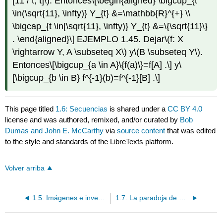
[11 / t, t]\)
. Entonces
\[\begin{aligned} \bigcup_{t
\in(\sqrt{11}, \infty)} Y_{t} &=\mathbb{R}^{+} \\
\bigcap_{t \in[\sqrt{11}, \infty)} Y_{t} &=\{\sqrt{11}\}
. \end{aligned}\]
EJEMPLO 1.45. Dejar
\(f: X
\rightarrow Y, A \subseteq X\)
y
\(B \subseteq Y\)
.
Entonces
\[\bigcup_{a \in A}\{f(a)\}=f[A] .\]
y
\
[\bigcup_{b \in B} f^{-1}(b)=f^{-1}[B] .\]
This page titled
1.6: Secuencias
is shared under a
CC BY 4.0
license and was authored, remixed, and/or curated by
Bob
Dumas and John E. McCarthy
via
source content
that was edited
to the style and standards of the LibreTexts platform.
Volver arriba
1.5: Imágenes e inversos
1.7: La paradoja de Russell