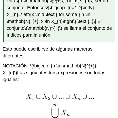
Para
\(n \in \mathbb{N}^{+}\)
, deja
\(X_{n}\)
ser un
conjunto. Entonces
\[\bigcup_{n=1}^{\infty}
X_{n}=\left\{x \mid \text { for some } n \in
\mathbb{N}^{+}, x \in X_{n}\right\} \text {. }\]
El
conjunto
\(\mathbb{N}^{+}\)
se llama el conjunto de
índices para la unión.
Esto puede escribirse de algunas maneras
diferentes.
NOTACIÓN.
\(\bigcup_{n \in \mathbb{N}^{+}}
X_{n}\)
Las siguientes tres expresiones son todas
iguales: