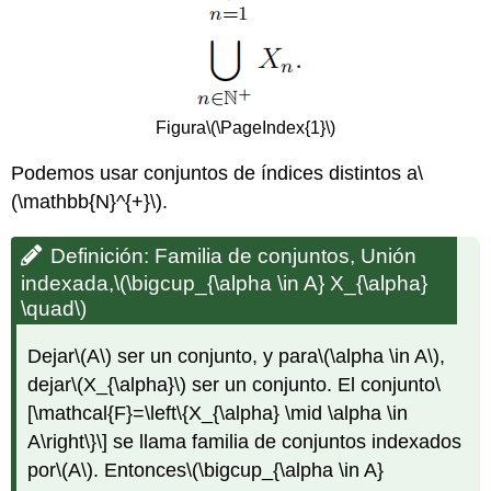
Figura
\(\PageIndex{1}\)
Podemos usar conjuntos de índices distintos a
\
(\mathbb{N}^{+}\)
.
Definición: Familia de conjuntos, Unión
indexada,
\(\bigcup_{\alpha \in A} X_{\alpha}
\quad\)
Dejar
\(A\)
ser un conjunto, y para
\(\alpha \in A\)
,
dejar
\(X_{\alpha}\)
ser un conjunto. El conjunto
\
[\mathcal{F}=\left\{X_{\alpha} \mid \alpha \in
A\right\}\]
se llama familia de conjuntos indexados
por
\(A\)
. Entonces
\(\bigcup_{\alpha \in A}