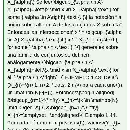
X_{\alpha}\)
Se lee
\[\bigcup_{\alpha \in A}
X_{\alpha}=\left\{x \mid x \in X_{\alpha} \text { for
some } \alpha \in A\right\} \text {. }\]
la notación “la
unión sobre alfa en A de los conjuntos X sub alfa”.
Entonces
las intersecciones
\[x \in \bigcup_{\alpha
\in A} X_{\alpha} \text { if } x \in X_{\alpha} \text {
for some } \alpha \in A \text {. }\]
generales sobre
una familia de conjuntos se definen
análogamente:
\[\bigcap_{\alpha \in A}
X_{\alpha}=\left\{x \mid x \in X_{\alpha} \text { for
all } \alpha \in A\right\} .\]
EJEMPLO 1.43. Dejar
\
(X_{n}=\{n+1, n+2, \ldots, 2 n\}\)
para cada uno
\(n
\in \mathbb{N}^{+}\)
. Entonces
\[\begin{aligned}
&\bigcup_{n=1}^{\infty} X_{n}=\{k \in \mathbb{N}
\mid k \geq 2\} \\ &\bigcap_{n=1}^{\infty}
X_{n}=\emptyset . \end{aligned}\]
Ejemplo 1.44.
Por cada número real positivo
\(t\)
, vamos
\(Y_{t}=