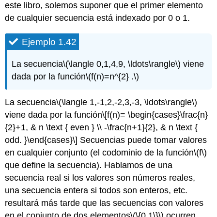
este libro, solemos suponer que el primer elemento
de cualquier secuencia está indexado por 0 o 1.
Ejemplo 1.42
La secuencia
\(\langle 0,1,4,9, \ldots\rangle\)
viene
dada por la función
\(f(n)=n^{2} .\)
La secuencia
\(\langle 1,-1,2,-2,3,-3, \ldots\rangle\)
viene dada por la función
\[f(n)= \begin{cases}\frac{n}
{2}+1, & n \text { even } \\ -\frac{n+1}{2}, & n \text {
odd. }\end{cases}\]
Secuencias puede tomar valores
en cualquier conjunto (el codominio de la función
\(f\)
que define la secuencia). Hablamos de una
secuencia real si los valores son números reales,
una secuencia entera si todos son enteros, etc.
resultará más tarde que las secuencias con valores
en el conjunto de dos elementos
\(\{0,1\}\)
ocurren