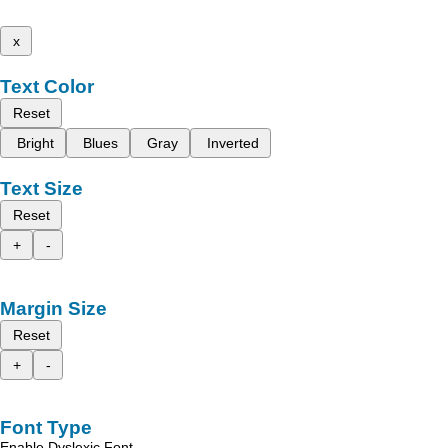
x
Text Color
Reset
Bright
Blues
Gray
Inverted
Text Size
Reset
+
-
Margin Size
Reset
+
-
Font Type
Enable Dyslexic Font