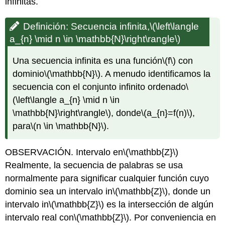
infinitas.
Definición: Secuencia infinita,
\(\left\langle
a_{n} \mid n \in \mathbb{N}\right\rangle\)
Una secuencia infinita es una función
\(f\)
con
dominio
\(\mathbb{N}\)
. A menudo identificamos la
secuencia con el conjunto infinito ordenado
\
(\left\langle a_{n} \mid n \in
\mathbb{N}\right\rangle\)
, donde
\(a_{n}=f(n)\)
,
para
\(n \in \mathbb{N}\)
.
OBSERVACIÓN. Intervalo en
\(\mathbb{Z}\)
Realmente, la secuencia de palabras se usa
normalmente para significar cualquier función cuyo
dominio sea un intervalo in
\(\mathbb{Z}\)
, donde un
intervalo in
\(\mathbb{Z}\)
es la intersección de algún
intervalo real con
\(\mathbb{Z}\)
. Por conveniencia en