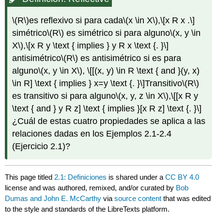
\(R\)
es reflexivo si para cada
\(x \in X\)
,
\[x R x .\]
simétrico
\(R\)
es simétrico si para alguno
\(x, y \in
X\)
,
\[x R y \text { implies } y R x \text {. }\]
antisimétrico
\(R\)
es antisimétrico si es para
alguno
\(x, y \in X\)
,
\[[(x, y) \in R \text { and }(y, x)
\in R] \text { implies } x=y \text {. }\]
Transitivo
\(R\)
es transitivo si para alguno
\(x, y, z \in X\)
,
\[[x R y
\text { and } y R z] \text { implies }[x R z] \text {. }\]
¿Cuál de estas cuatro propiedades se aplica a las
relaciones dadas en los Ejemplos 2.1-2.4
(Ejercicio 2.1)?
This page titled
2.1: Definiciones
is shared under a
CC BY 4.0
license and was authored, remixed, and/or curated by
Bob
Dumas and John E. McCarthy
via
source content
that was edited
to the style and standards of the LibreTexts platform.