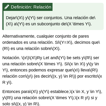
Definición: Relación
Dejar
\(X\)
y
\(Y\)
ser conjuntos. Una relación de
\
(X\)
a
\(Y\)
es un subconjunto de
\(X \times Y\)
.
Alternativamente, cualquier conjunto de pares
ordenados es una relación. Si
\(Y=X\)
, decimos que
\
(R\)
es una relación sobre
\(X\)
.
Notación.
\(x\)
\(X\)
Ry Let and
\(Y\)
be sets y
\(R\)
ser
una relación sobre
\(X \times Y\)
. Si
\(x \in X\)
y
\(y \in
Y\)
, entonces podemos expresar que
\(x\)
lleva
\(R\)
relación con
\(y\)
(es decir
\((x, y) \in R\)
) por escrito
\(x
R y\)
.
Entonces para
\(X\)
y
\(Y\)
establece,
\(x \in X, y \in Y\)
,
y
\(R\)
una relación sobre
\(X \times Y\)
,
\(x R y\)
si y
solo si
\((x, y) \in R\)
.