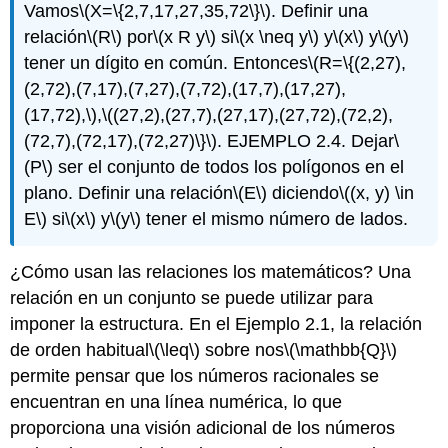
Vamos
\(X=\{2,7,17,27,35,72\}\)
. Definir una
relación
\(R\)
por
\(x R y\)
si
\(x \neq y\)
y
\(x\)
y
\(y\)
tener un dígito en común. Entonces
\(R=\{(2,27),
(2,72),(7,17),(7,27),(7,72),(17,7),(17,27),
(17,72),\)
,
\((27,2),(27,7),(27,17),(27,72),(72,2),
(72,7),(72,17),(72,27)\}\)
. EJEMPLO 2.4. Dejar
\
(P\)
ser el conjunto de todos los polígonos en el
plano. Definir una relación
\(E\)
diciendo
\((x, y) \in
E\)
si
\(x\)
y
\(y\)
tener el mismo número de lados.
¿Cómo usan las relaciones los matemáticos? Una
relación en un conjunto se puede utilizar para
imponer la estructura. En el Ejemplo 2.1, la relación
de orden habitual
\(\leq\)
sobre
nos
\(\mathbb{Q}\)
permite pensar que los números racionales se
encuentran en una línea numérica, lo que
proporciona una visión adicional de los números