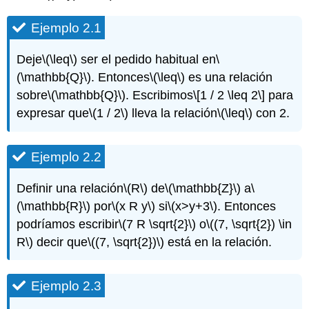
Ejemplo 2.1
Deje
\(\leq\)
ser el pedido habitual en
\
(\mathbb{Q}\)
. Entonces
\(\leq\)
es una relación
sobre
\(\mathbb{Q}\)
. Escribimos
\[1 / 2 \leq 2\]
para
expresar que
\(1 / 2\)
lleva la relación
\(\leq\)
con 2.
Ejemplo 2.2
Definir una relación
\(R\)
de
\(\mathbb{Z}\)
a
\
(\mathbb{R}\)
por
\(x R y\)
si
\(x>y+3\)
. Entonces
podríamos escribir
\(7 R \sqrt{2}\)
o
\((7, \sqrt{2}) \in
R\)
decir que
\((7, \sqrt{2})\)
está en la relación.
Ejemplo 2.3