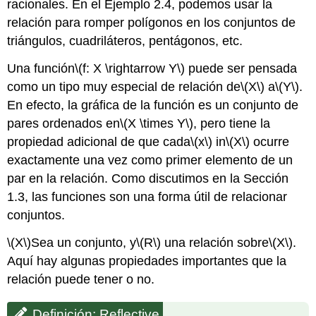
racionales. En el Ejemplo 2.4, podemos usar la
relación para romper polígonos en los conjuntos de
triángulos, cuadriláteros, pentágonos, etc.
Una función
\(f: X \rightarrow Y\)
puede ser pensada
como un tipo muy especial de relación de
\(X\)
a
\(Y\)
.
En efecto, la gráfica de la función es un conjunto de
pares ordenados en
\(X \times Y\)
, pero tiene la
propiedad adicional de que cada
\(x\)
in
\(X\)
ocurre
exactamente una vez como primer elemento de un
par en la relación. Como discutimos en la Sección
1.3, las funciones son una forma útil de relacionar
conjuntos.
\(X\)
Sea un conjunto, y
\(R\)
una relación sobre
\(X\)
.
Aquí hay algunas propiedades importantes que la
relación puede tener o no.
Definición: Reflective