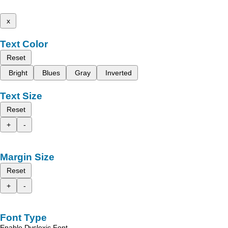
x
Text Color
Reset
Bright
Blues
Gray
Inverted
Text Size
Reset
+
-
Margin Size
Reset
+
-
Font Type
Enable Dyslexic Font