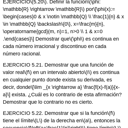
EJERCICIO
\(5.20\)
. Definir la función
\(\phi:
\mathbb{R} \rightarrow \mathbb{R}\)
por
\[\phi(x):=
\begin{cases}0 & x \notin \mathbb{Q} \\ \frac{1}{n} & x
\in \mathbb{Q} \backslash\{0\}, x=\frac{m}{n},
\operatorname{gcd}(m, n)=1, n>0 \\ 1 & x=0
.\end{cases}\]
Demostrar que
\(\phi\)
es continua en
cada número irracional y discontinuo en cada
número racional.
EJERCICIO 5.21. Demostrar que una función de
valor real
\(f\)
en un intervalo abierto
\(I\)
es continua
en cualquier punto donde exista su derivada, es
decir, donde
\[\lim _{x \rightarrow a} \frac{f(x)-f(a)}{x-
a}\]
exista. ¿Cuál es lo contrario de esta afirmación?
Demostrar que lo contrario no es cierto.
EJERCICIO 5.22. Demostrar que si la función
\(f\)
tiene el límite
\(L\)
de la derecha en
\(a\)
, entonces la
secuencia
\(f\left(a+\frac{1}{n}\right)\)
tiene límite
\(L\)