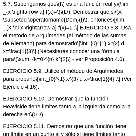
5.7. Supongamos que
\(f\)
es una función real y
\(\lim
_{x \rightarrow a} f(x)=\)
\(L\)
. Demostrar que si
\(X
\subseteq \operatorname{Dom}(f)\)
, entonces
\[\lim
_{X \ni x \rightarrow a} f(x)=L .\]
EJERCICIO 5.8. Usa
el método de Arquímedes (el método de las sumas
de Riemann) para demostrarlo
\[\int_{0}^{1} x^{2} d
x=\frac{1}{3}\]
(Necesitarás conocer una fórmula
para
\(\sum_{k=0}^{n} k^{2}\)
- ver Proposición 4.6).
EJERCICIO 5.9. Utilice el método de Arquímedes
para probarlo
\[\int_{0}^{1} x^{3} d x=\frac{1}{4} .\]
(Ver
Ejercicio 4.16).
EJERCICIO 5.10. Demostrar que la función
Heaviside tiene límites tanto a la izquierda como a la
derecha en
\(0 .\)
EJERCICIO 5.11. Demostrar que una función tiene
un límite en un punto si y sólo si tiene límites tanto