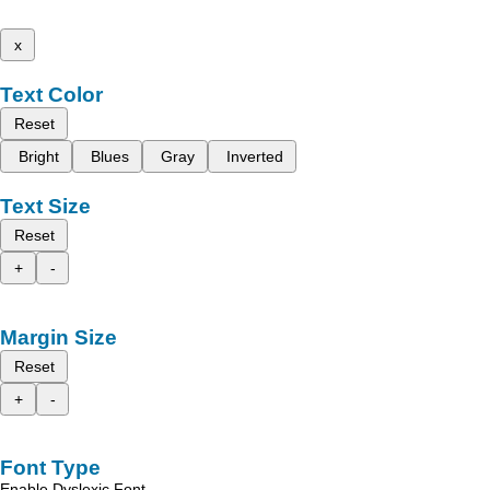
x
Text Color
Reset
Bright
Blues
Gray
Inverted
Text Size
Reset
+
-
Margin Size
Reset
+
-
Font Type
Enable Dyslexic Font