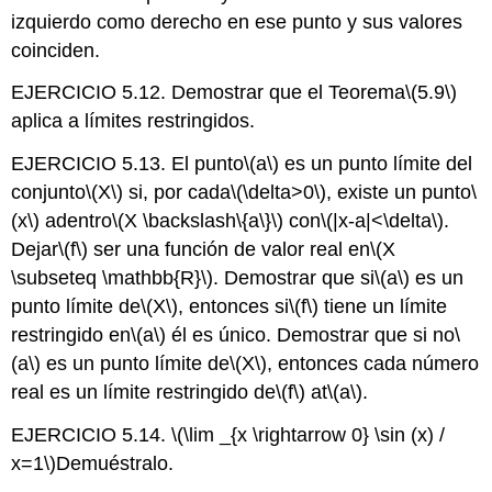
izquierdo como derecho en ese punto y sus valores
coinciden.
EJERCICIO 5.12. Demostrar que el Teorema
\(5.9\)
aplica a límites restringidos.
EJERCICIO 5.13. El punto
\(a\)
es un punto límite del
conjunto
\(X\)
si, por cada
\(\delta>0\)
, existe un punto
\
(x\)
adentro
\(X \backslash\{a\}\)
con
\(|x-a|<\delta\)
.
Dejar
\(f\)
ser una función de valor real en
\(X
\subseteq \mathbb{R}\)
. Demostrar que si
\(a\)
es un
punto límite de
\(X\)
, entonces si
\(f\)
tiene un límite
restringido en
\(a\)
él es único. Demostrar que si
no
\
(a\)
es un punto límite de
\(X\)
, entonces cada número
real es un límite restringido de
\(f\)
at
\(a\)
.
EJERCICIO 5.14.
\(\lim _{x \rightarrow 0} \sin (x) /
x=1\)
Demuéstralo.