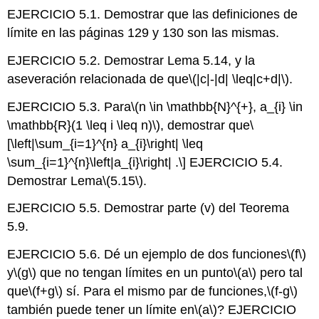
EJERCICIO 5.1. Demostrar que las definiciones de
límite en las páginas 129 y 130 son las mismas.
EJERCICIO 5.2. Demostrar Lema 5.14, y la
aseveración relacionada de que
\(|c|-|d| \leq|c+d|\)
.
EJERCICIO 5.3. Para
\(n \in \mathbb{N}^{+}, a_{i} \in
\mathbb{R}(1 \leq i \leq n)\)
, demostrar que
\
[\left|\sum_{i=1}^{n} a_{i}\right| \leq
\sum_{i=1}^{n}\left|a_{i}\right| .\]
EJERCICIO 5.4.
Demostrar Lema
\(5.15\)
.
EJERCICIO 5.5. Demostrar parte (v) del Teorema
5.9.
EJERCICIO 5.6. Dé un ejemplo de dos funciones
\(f\)
y
\(g\)
que no tengan límites en un punto
\(a\)
pero tal
que
\(f+g\)
sí. Para el mismo par de funciones,
\(f-g\)
también puede tener un límite en
\(a\)
? EJERCICIO