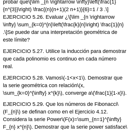
probar que
\[\lim _{n \rightarrow \infty}\left(\frac{1}
{n^{3}}\right) \frac{(n)(n+1)(2 n+1)}{6}=1 / 3 .\]
EJERCICIO 5.26. Evaluar
¿
\[\lim _{n \rightarrow
\infty} \sum_{k=0}^{n}\left(\frac{k}{n}\right) \frac{1}{n}
.\]
Se puede dar una interpretación geométrica de
este límite?
EJERCICIO 5.27. Utilice la inducción para demostrar
que cada polinomio es continuo en cada número
real.
EJERCICIO 5.28. Vamos
\(-1<x<1\)
. Demostrar que
la serie geométrica con relación
\(x,
\sum_{k=0}^{\infty} x^{k}\)
, converge a
\(\frac{1}{1-x}\)
.
EJERCICIO 5.29. Que los números de Fibonacci
\
(F_{n}\)
se definan como en el Ejercicio 4.12.
Considera la serie Power
\(F(x)=\sum_{n=1}^{\infty}
F_{n} x^{n}\)
. Demostrar que la serie power satisface
\