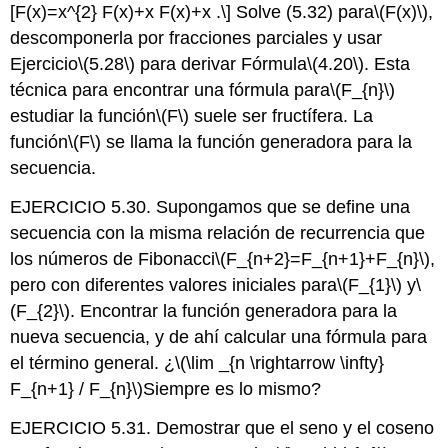
[F(x)=x^{2} F(x)+x F(x)+x .\]
Solve (5.32) para
\(F(x)\)
,
descomponerla por fracciones parciales y usar
Ejercicio
\(5.28\)
para derivar Fórmula
\(4.20\)
. Esta
técnica para encontrar una fórmula para
\(F_{n}\)
estudiar la función
\(F\)
suele ser fructífera. La
función
\(F\)
se llama la función generadora para la
secuencia.
EJERCICIO 5.30. Supongamos que se define una
secuencia con la misma relación de recurrencia que
los números de Fibonacci
\(F_{n+2}=F_{n+1}+F_{n}\)
,
pero con diferentes valores iniciales para
\(F_{1}\)
y
\
(F_{2}\)
. Encontrar la función generadora para la
nueva secuencia, y de ahí calcular una fórmula para
el término general. ¿
\(\lim _{n \rightarrow \infty}
F_{n+1} / F_{n}\)
Siempre es lo mismo?
EJERCICIO 5.31. Demostrar que el seno y el coseno