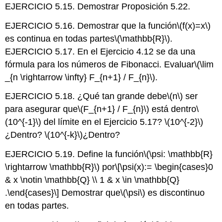
EJERCICIO 5.15. Demostrar Proposición 5.22.
EJERCICIO 5.16. Demostrar que la función
\(f(x)=x\)
es continua en todas partes
\(\mathbb{R}\)
.
EJERCICIO 5.17. En el Ejercicio 4.12 se da una
fórmula para los números de Fibonacci. Evaluar
\(\lim
_{n \rightarrow \infty} F_{n+1} / F_{n}\)
.
EJERCICIO 5.18. ¿Qué tan grande debe
\(n\)
ser
para asegurar que
\(F_{n+1} / F_{n}\)
está dentro
\
(10^{-1}\)
del límite en el Ejercicio 5.17?
\(10^{-2}\)
¿Dentro?
\(10^{-k}\)
¿Dentro?
EJERCICIO 5.19. Define la función
\(\psi: \mathbb{R}
\rightarrow \mathbb{R}\)
por
\[\psi(x):= \begin{cases}0
& x \notin \mathbb{Q} \\ 1 & x \in \mathbb{Q}
.\end{cases}\]
Demostrar que
\(\psi\)
es discontinuo
en todas partes.