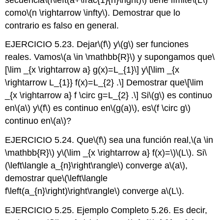
como
\(n \rightarrow \infty\)
. Demostrar que lo
contrario es falso en general.
EJERCICIO 5.23. Dejar
\(f\)
y
\(g\)
ser funciones
reales. Vamos
\(a \in \mathbb{R}\)
y supongamos que
\
[\lim _{x \rightarrow a} g(x)=L_{1}\]
y
\[\lim _{x
\rightarrow L_{1}} f(x)=L_{2} .\]
Demostrar que
\[\lim
_{x \rightarrow a} f \circ g=L_{2} .\]
Si
\(g\)
es continuo
en
\(a\)
y
\(f\)
es continuo en
\(g(a)\)
, es
\(f \circ g\)
continuo en
\(a\)
?
EJERCICIO 5.24. Que
\(f\)
sea una función real,
\(a \in
\mathbb{R}\)
y
\(\lim _{x \rightarrow a} f(x)=\)
\(L\)
. Si
\
(\left\langle a_{n}\right\rangle\)
converge a
\(a\)
,
demostrar que
\(\left\langle
f\left(a_{n}\right)\right\rangle\)
converge a
\(L\)
.
EJERCICIO 5.25. Ejemplo Completo 5.26. Es decir,