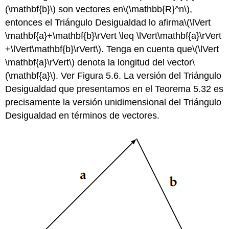
(\mathbf{b}\)
son vectores en
\(\mathbb{R}^n\)
,
entonces el Triángulo Desigualdad lo afirma
\(\lVert
\mathbf{a}+\mathbf{b}\rVert \leq \lVert\mathbf{a}\rVert
+\lVert\mathbf{b}\rVert\)
. Tenga en cuenta que
\(\lVert
\mathbf{a}\rVert\)
denota la longitud del vector
\
(\mathbf{a}\)
. Ver Figura 5.6. La versión del Triángulo
Desigualdad que presentamos en el Teorema 5.32 es
precisamente la versión unidimensional del Triángulo
Desigualdad en términos de vectores.