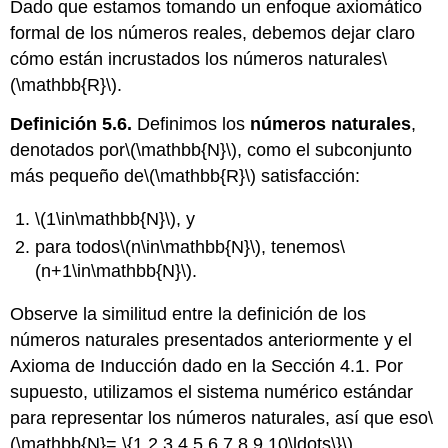
Dado que estamos tomando un enfoque axiomático
formal de los números reales, debemos dejar claro
cómo están incrustados los números naturales
\
(\mathbb{R}\)
.
Definición 5.6.
Definimos los
números naturales
,
denotados por
\(\mathbb{N}\)
, como el subconjunto
más pequeño de
\(\mathbb{R}\)
satisfacción:
\(1\in\mathbb{N}\)
, y
para todos
\(n\in\mathbb{N}\)
, tenemos
\
(n+1\in\mathbb{N}\)
.
Observe la similitud entre la definición de los
números naturales presentados anteriormente y el
Axioma de Inducción dado en la Sección 4.1. Por
supuesto, utilizamos el sistema numérico estándar
para representar los números naturales, así que eso
\
(\mathbb{N}= \{1,2,3,4,5,6,7,8,9,10\ldots\}\)
.