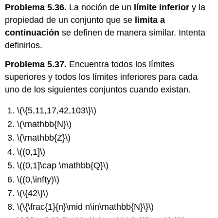
Problema 5.36.
La noción de un
límite inferior
y la
propiedad de un conjunto que se
limita a
continuación
se definen de manera similar. Intenta
definirlos.
Problema 5.37.
Encuentra todos los límites
superiores y todos los límites inferiores para cada
uno de los siguientes conjuntos cuando existan.
\(\{5,11,17,42,103\}\)
\(\mathbb{N}\)
\(\mathbb{Z}\)
\((0,1]\)
\((0,1]\cap \mathbb{Q}\)
\((0,\infty)\)
\(\{42\}\)
\(\{\frac{1}{n}\mid n\in\mathbb{N}\}\)