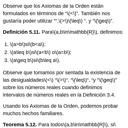
Observe que los Axiomas de la Orden están
formulados en términos de “
\(<\)
”. También nos
gustaría poder utilizar ““
,
\(>\)
\(\leq\)
“, y “
\(\geq\)
”.
Definición 5.11.
Para
\(a,b\in\mathbb{R}\)
, definimos:
\(a>b\)
si
\(b<a\)
;
\(a\leq b\)
si
\(a<b\)
o
\(a=b\)
;
\(a\geq b\)
si
\(b\leq a\)
.
Observe que tomamos por
sentada la existencia de
las desigualdades
\(<\)
“
\(>\)
“, “
\(\leq\)
“, “y “
\(\geq\)
"
sobre los números reales cuando definimos
intervalos de números reales en la Definición 3.4.
Usando los Axiomas de la Orden, podemos probar
muchos hechos familiares.
Teorema 5.12.
Para todos
\(a,b\in\mathbb{R}\)
, si
\