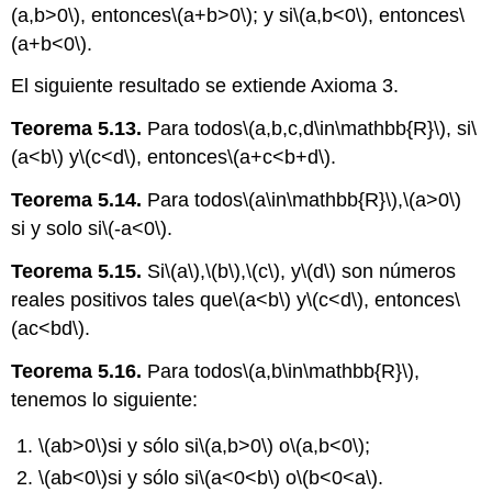
(a,b>0\)
, entonces
\(a+b>0\)
; y si
\(a,b<0\)
, entonces
\
(a+b<0\)
.
El siguiente resultado se extiende Axioma 3.
Teorema 5.13.
Para todos
\(a,b,c,d\in\mathbb{R}\)
, si
\
(a<b\)
y
\(c<d\)
, entonces
\(a+c<b+d\)
.
Teorema 5.14.
Para todos
\(a\in\mathbb{R}\)
,
\(a>0\)
si y solo si
\(-a<0\)
.
Teorema 5.15.
Si
\(a\)
,
\(b\)
,
\(c\)
, y
\(d\)
son números
reales positivos tales que
\(a<b\)
y
\(c<d\)
, entonces
\
(ac<bd\)
.
Teorema 5.16.
Para todos
\(a,b\in\mathbb{R}\)
,
tenemos lo siguiente:
\(ab>0\)
si y sólo si
\(a,b>0\)
o
\(a,b<0\)
;
\(ab<0\)
si y sólo si
\(a<0<b\)
o
\(b<0<a\)
.