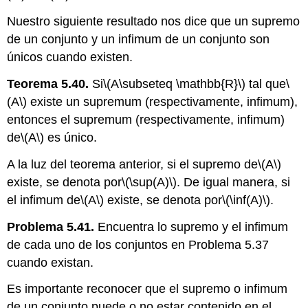
Nuestro siguiente resultado nos dice que un supremo
de un conjunto y un infimum de un conjunto son
únicos cuando existen.
Teorema 5.40.
Si
\(A\subseteq \mathbb{R}\)
tal que
\
(A\)
existe un supremum (respectivamente, infimum),
entonces el supremum (respectivamente, infimum)
de
\(A\)
es único.
A la luz del teorema anterior, si el supremo de
\(A\)
existe, se denota por
\(\sup(A)\)
. De igual manera, si
el infimum de
\(A\)
existe, se denota por
\(\inf(A)\)
.
Problema 5.41.
Encuentra lo supremo y el infimum
de cada uno de los conjuntos en Problema 5.37
cuando existan.
Es importante reconocer que el supremo o infimum
de un conjunto puede o no estar contenido en el