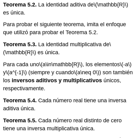
Teorema 5.2.
La identidad aditiva de
\(\mathbb{R}\)
es única.
Para probar el siguiente teorema, imita el enfoque
que utilizó para probar el Teorema 5.2.
Teorema 5.3.
La identidad multiplicativa de
\
(\mathbb{R}\)
es única.
Para cada uno
\(a\in\mathbb{R}\)
, los elementos
\(-a\)
y
\(a^{-1}\)
(siempre y cuando
\(a\neq 0\)
) son también
los
inversos
aditivos
y multiplicativos
únicos,
respectivamente.
Teorema 5.4.
Cada número real tiene una inversa
aditiva única.
Teorema 5.5.
Cada número real distinto de cero
tiene una inversa multiplicativa única.