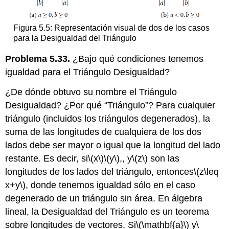
Figura 5.5: Representación visual de dos de los casos
para la Desigualdad del Triángulo
Problema 5.33.
¿Bajo qué condiciones tenemos
igualdad para el Triángulo Desigualdad?
¿De dónde obtuvo su nombre el Triángulo
Desigualdad? ¿Por qué “Triángulo”? Para cualquier
triángulo (incluidos los triángulos degenerados), la
suma de las longitudes de cualquiera de los dos
lados debe ser mayor o igual que la longitud del lado
restante. Es decir, si
\(x\)
\(y\)
,, y
\(z\)
son las
longitudes de los lados del triángulo, entonces
\(z\leq
x+y\)
, donde tenemos igualdad sólo en el caso
degenerado de un triángulo sin área. En álgebra
lineal, la Desigualdad del Triángulo es un teorema
sobre longitudes de vectores. Si
\(\mathbf{a}\)
y
\