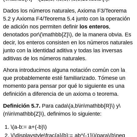
Dados los números naturales, Axioma F3/Teorema
5.2 y Axioma F4/Teorema 5.4 junto con la operación
de adición nos permiten definir
los enteros
,
denotados por
\(\mathbb{Z}\)
, de la manera obvia. Es
decir, los enteros consisten en los números naturales
junto con la identidad aditiva y todas las inversas
aditivas de los números naturales.
Ahora introducimos alguna notación común con la
que probablemente esté familiarizado. Tómese un
momento para pensar por qué lo siguiente es una
definición a diferencia de un axioma o teorema.
Definición 5.7.
Para cada
\(a,b\in\mathbb{R}\)
y
\
(n\in\mathbb{Z}\)
, definimos lo siguiente:
\(a-b:= a+(-b)\)
\(\displaystyle\frac{a}{b}:= ab^{-1}\)
(para
\(b\neq