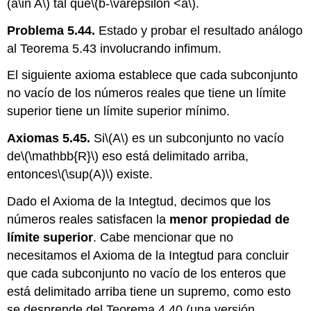
(a\in A\)
tal que
\(b-\varepsilon <a\)
.
Problema 5.44.
Estado y probar el resultado análogo
al Teorema 5.43 involucrando infimum.
El siguiente axioma establece que cada subconjunto
no vacío de los números reales que tiene un límite
superior tiene un límite superior mínimo.
Axiomas 5.45.
Si
\(A\)
es un subconjunto no vacío
de
\(\mathbb{R}\)
eso está delimitado arriba,
entonces
\(\sup(A)\)
existe.
Dado el Axioma de la Integtud, decimos que los
números reales satisfacen la
menor propiedad de
límite superior
. Cabe mencionar que no
necesitamos el Axioma de la Integtud para concluir
que cada subconjunto no vacío de los enteros que
está delimitado arriba tiene un supremo, como esto
se desprende del Teorema 4.40 (una versión