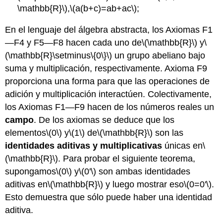
\mathbb{R}\)
,
\(a(b+c)=ab+ac\)
;
En el lenguaje del álgebra abstracta, los Axiomas F1
—F4 y F5—F8 hacen cada uno de
\(\mathbb{R}\)
y
\
(\mathbb{R}\setminus\{0\}\)
un grupo abeliano bajo
suma y multiplicación, respectivamente. Axioma F9
proporciona una forma para que las operaciones de
adición y multiplicación interactúen. Colectivamente,
los Axiomas F1—F9 hacen de los números reales un
campo
. De los axiomas se deduce que los
elementos
\(0\)
y
\(1\)
de
\(\mathbb{R}\)
son las
identidades
aditivas
y multiplicativas
únicas en
\
(\mathbb{R}\)
. Para probar el siguiente teorema,
supongamos
\(0\)
y
\(0'\)
son ambas identidades
aditivas en
\(\mathbb{R}\)
y luego mostrar eso
\(0=0'\)
.
Esto demuestra que sólo puede haber una identidad
aditiva.