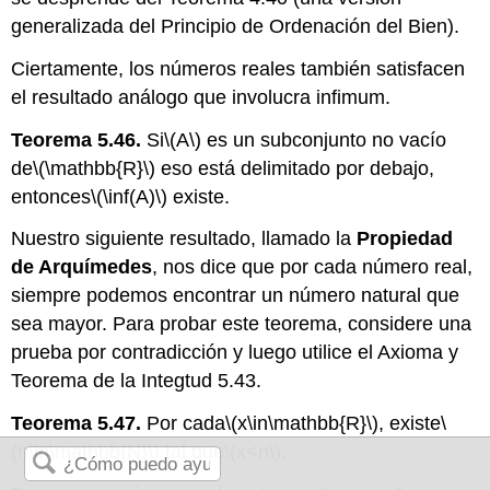
generalizada del Principio de Ordenación del Bien).
Ciertamente, los números reales también satisfacen
el resultado análogo que involucra infimum.
Teorema 5.46.
Si
\(A\)
es un subconjunto no vacío
de
\(\mathbb{R}\)
eso está delimitado por debajo,
entonces
\(\inf(A)\)
existe.
Nuestro siguiente resultado, llamado la
Propiedad
de Arquímedes
, nos dice que por cada número real,
siempre podemos encontrar un número natural que
sea mayor. Para probar este teorema, considere una
prueba por contradicción y luego utilice el Axioma y
Teorema de la Integtud 5.43.
Teorema 5.47.
Por cada
\(x\in\mathbb{R}\)
, existe
\
(n\in\mathbb{N}\)
tal que
\(x<n\)
.