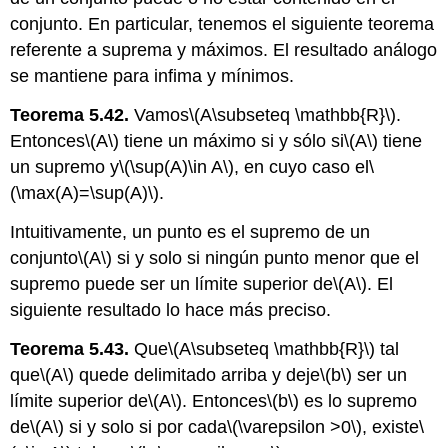
conjunto. En particular, tenemos el siguiente teorema
referente a suprema y máximos. El resultado análogo
se mantiene para infima y mínimos.
Teorema 5.42.
Vamos
\(A\subseteq \mathbb{R}\)
.
Entonces
\(A\)
tiene un máximo si y sólo si
\(A\)
tiene
un supremo y
\(\sup(A)\in A\)
, en cuyo caso el
\
(\max(A)=\sup(A)\)
.
Intuitivamente, un punto es el supremo de un
conjunto
\(A\)
si y solo si ningún punto menor que el
supremo puede ser un límite superior de
\(A\)
. El
siguiente resultado lo hace más preciso.
Teorema 5.43.
Que
\(A\subseteq \mathbb{R}\)
tal
que
\(A\)
quede delimitado arriba y deje
\(b\)
ser un
límite superior de
\(A\)
. Entonces
\(b\)
es lo supremo
de
\(A\)
si y solo si por cada
\(\varepsilon >0\)
, existe
\