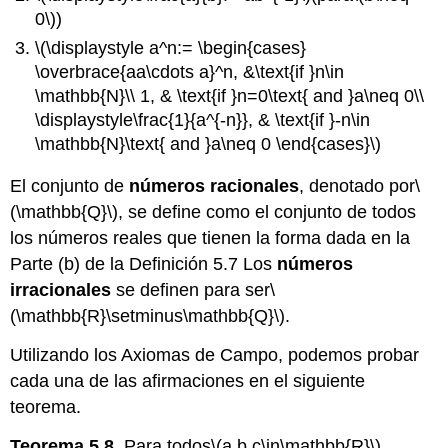
0\)
)
\(\displaystyle a^n:= \begin{cases}
\overbrace{aa\cdots a}^n, &\text{if }n\in
\mathbb{N}\\ 1, & \text{if }n=0\text{ and }a\neq 0\\
\displaystyle\frac{1}{a^{-n}}, & \text{if }-n\in
\mathbb{N}\text{ and }a\neq 0 \end{cases}\)
El conjunto de
números racionales
, denotado por
\
(\mathbb{Q}\)
, se define como el conjunto de todos
los números reales que tienen la forma dada en la
Parte (b) de la Definición 5.7 Los
números
irracionales
se definen para ser
\
(\mathbb{R}\setminus\mathbb{Q}\)
.
Utilizando los Axiomas de Campo, podemos probar
cada una de las afirmaciones en el siguiente
teorema.
Teorema 5.8.
Para todos
\(a,b,c\in\mathbb{R}\)
,