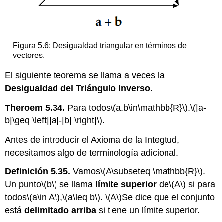
Figura 5.6: Desigualdad triangular en términos de
vectores.
El siguiente teorema se llama a veces la
Desigualdad del Triángulo Inverso
.
Theroem 5.34.
Para todos
\(a,b\in\mathbb{R}\)
,
\(|a-
b|\geq \left||a|-|b| \right|\)
.
Antes de introducir el Axioma de la Integtud,
necesitamos algo de terminología adicional.
Definición 5.35.
Vamos
\(A\subseteq \mathbb{R}\)
.
Un punto
\(b\)
se llama
límite superior
de
\(A\)
si para
todos
\(a\in A\)
,
\(a\leq b\)
.
\(A\)
Se dice que el conjunto
está
delimitado arriba
si tiene un límite superior.