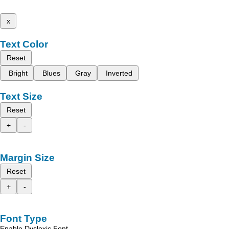
x
Text Color
Reset
Bright
Blues
Gray
Inverted
Text Size
Reset
+
-
Margin Size
Reset
+
-
Font Type
Enable Dyslexic Font