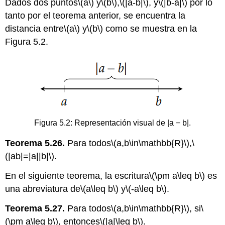
Dados dos puntos
\(a\)
y
\(b\)
,
\(|a-b|\)
, y
\(|b-a|\)
por lo
tanto por el teorema anterior, se encuentra la
distancia entre
\(a\)
y
\(b\)
como se muestra en la
Figura 5.2.
Figura 5.2: Representación visual de |a − b|.
Teorema 5.26.
Para todos
\(a,b\in\mathbb{R}\)
,
\
(|ab|=|a||b|\)
.
En el siguiente teorema, la escritura
\(\pm a\leq b\)
es
una abreviatura de
\(a\leq b\)
y
\(-a\leq b\)
.
Teorema 5.27.
Para todos
\(a,b\in\mathbb{R}\)
, si
\
(\pm a\leq b\)
, entonces
\(|a|\leq b\)
.