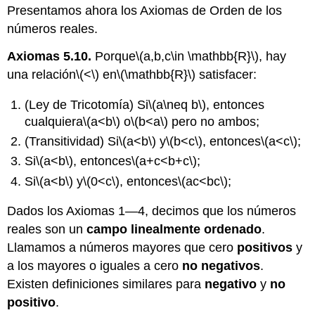
Presentamos ahora los Axiomas de Orden de los
números reales.
Axiomas 5.10.
Porque
\(a,b,c\in \mathbb{R}\)
, hay
una relación
\(<\)
en
\(\mathbb{R}\)
satisfacer:
(Ley de Tricotomía) Si
\(a\neq b\)
, entonces
cualquiera
\(a<b\)
o
\(b<a\)
pero no ambos;
(Transitividad) Si
\(a<b\)
y
\(b<c\)
, entonces
\(a<c\)
;
Si
\(a<b\)
, entonces
\(a+c<b+c\)
;
Si
\(a<b\)
y
\(0<c\)
, entonces
\(ac<bc\)
;
Dados los Axiomas 1—4, decimos que los números
reales son un
campo linealmente ordenado
.
Llamamos a números mayores que cero
positivos
y
a los mayores o iguales a cero
no negativos
.
Existen definiciones similares para
negativo
y
no
positivo
.