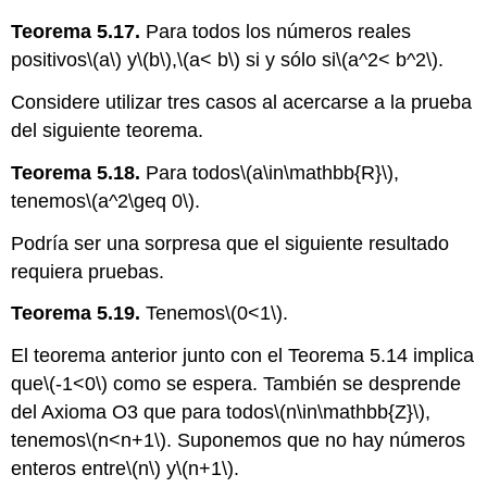
Teorema 5.17.
Para todos los números reales
positivos
\(a\)
y
\(b\)
,
\(a< b\)
si y sólo si
\(a^2< b^2\)
.
Considere utilizar tres casos al acercarse a la prueba
del siguiente teorema.
Teorema 5.18.
Para todos
\(a\in\mathbb{R}\)
,
tenemos
\(a^2\geq 0\)
.
Podría ser una sorpresa que el siguiente resultado
requiera pruebas.
Teorema 5.19.
Tenemos
\(0<1\)
.
El teorema anterior junto con el Teorema 5.14 implica
que
\(-1<0\)
como se espera. También se desprende
del Axioma O3 que para todos
\(n\in\mathbb{Z}\)
,
tenemos
\(n<n+1\)
. Suponemos que no hay números
enteros entre
\(n\)
y
\(n+1\)
.