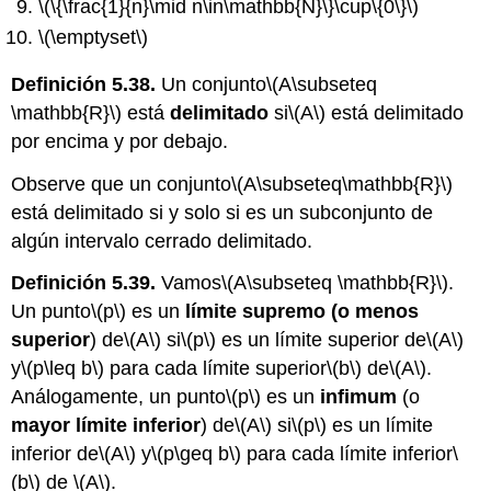
\(\{\frac{1}{n}\mid n\in\mathbb{N}\}\cup\{0\}\)
\(\emptyset\)
Definición 5.38.
Un conjunto
\(A\subseteq
\mathbb{R}\)
está
delimitado
si
\(A\)
está delimitado
por encima y por debajo.
Observe que un conjunto
\(A\subseteq\mathbb{R}\)
está delimitado si y solo si es un subconjunto de
algún intervalo cerrado delimitado.
Definición 5.39.
Vamos
\(A\subseteq \mathbb{R}\)
.
Un punto
\(p\)
es un
límite
supremo
(o menos
superior
) de
\(A\)
si
\(p\)
es un límite superior de
\(A\)
y
\(p\leq b\)
para cada límite superior
\(b\)
de
\(A\)
.
Análogamente,
un punto
\(p\)
es un
infimum
(o
mayor límite inferior
) de
\(A\)
si
\(p\)
es un límite
inferior de
\(A\)
y
\(p\geq b\)
para cada límite inferior
\
(b\)
de
\(A\)
.