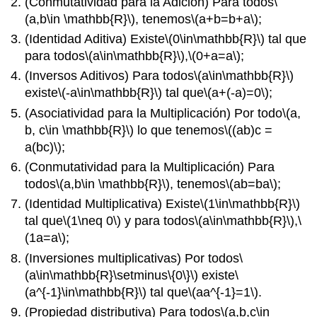
(Conmutatividad para la Adición) Para todos
\
(a,b\in \mathbb{R}\)
, tenemos
\(a+b=b+a\)
;
(Identidad Aditiva) Existe
\(0\in\mathbb{R}\)
tal que
para todos
\(a\in\mathbb{R}\)
,
\(0+a=a\)
;
(Inversos Aditivos) Para todos
\(a\in\mathbb{R}\)
existe
\(-a\in\mathbb{R}\)
tal que
\(a+(-a)=0\)
;
(Asociatividad para la Multiplicación) Por todo
\(a,
b, c\in \mathbb{R}\)
lo que tenemos
\((ab)c =
a(bc)\)
;
(Conmutatividad para la Multiplicación) Para
todos
\(a,b\in \mathbb{R}\)
, tenemos
\(ab=ba\)
;
(Identidad Multiplicativa) Existe
\(1\in\mathbb{R}\)
tal que
\(1\neq 0\)
y para todos
\(a\in\mathbb{R}\)
,
\
(1a=a\)
;
(Inversiones multiplicativas) Por todos
\
(a\in\mathbb{R}\setminus\{0\}\)
existe
\
(a^{-1}\in\mathbb{R}\)
tal que
\(aa^{-1}=1\)
.
(Propiedad distributiva) Para todos
\(a,b,c\in