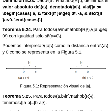
Definición 5.23.
Dado
\(a\in\mathbb{R}\)
, definimos el
valor absoluto de
\(a\)
, denotado
\(|a|\)
, vía
\[|a|:=
\begin{cases} a, & \text{if }a\geq 0\\ -a, & \text{if
}a<0. \end{cases}\]
Teorema 5.24.
Para todos
\(a\in\mathbb{R}\)
,
\(|a|\geq
0\)
con igualdad sólo si
\(a=0\)
.
Podemos interpretar
\(|a|\)
como la distancia entre
\(a\)
y 0 como se representa en la Figura 5.1.
Figura 5.1: Representación visual de |a|.
Teorema 5.25.
Para todos
\(a,b\in\mathbb{R}\)
,
tenemos
\(|a-b|=|b-a|\)
.