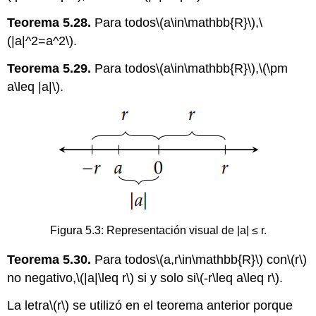
Teorema 5.28.
Para todos
\(a\in\mathbb{R}\)
,
\
(|a|^2=a^2\)
.
Teorema 5.29.
Para todos
\(a\in\mathbb{R}\)
,
\(\pm
a\leq |a|\)
.
Figura 5.3: Representación visual de |a| ≤ r.
Teorema 5.30.
Para todos
\(a,r\in\mathbb{R}\)
con
\(r\)
no negativo,
\(|a|\leq r\)
si y solo si
\(-r\leq a\leq r\)
.
La letra
\(r\)
se utilizó en el teorema anterior porque