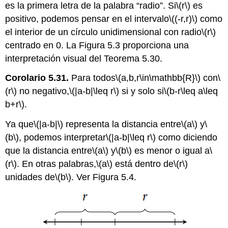
es la primera letra de la palabra “radio”. Si
\(r\)
es
positivo, podemos pensar en el intervalo
\((-r,r)\)
como
el interior de un círculo unidimensional con radio
\(r\)
centrado en 0. La Figura 5.3 proporciona una
interpretación visual del Teorema 5.30.
Corolario 5.31.
Para todos
\(a,b,r\in\mathbb{R}\)
con
\
(r\)
no negativo,
\(|a-b|\leq r\)
si y solo si
\(b-r\leq a\leq
b+r\)
.
Ya que
\(|a-b|\)
representa la distancia entre
\(a\)
y
\
(b\)
, podemos interpretar
\(|a-b|\leq r\)
como diciendo
que la distancia entre
\(a\)
y
\(b\)
es menor o igual a
\
(r\)
. En otras palabras,
\(a\)
está dentro
de
\(r\)
unidades de
\(b\)
. Ver Figura 5.4.