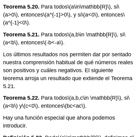
Teorema 5.20.
Para todos
\(a\in\mathbb{R}\)
, si
\
(a>0\)
, entonces
\(a^{-1}>0\)
, y si
\(a<0\)
, entonces
\
(a^{-1}<0\)
.
Teorema 5.21.
Para todos
\(a,b\in \mathbb{R}\)
, si
\
(a<b\)
, entonces
\(-b<-a\)
.
Los últimos resultados nos permiten dar por sentado
nuestra comprensión habitual de qué números reales
son positivos y cuáles negativos. El siguiente
teorema arroja un resultado que extiende el Teorema
5.21.
Teorema 5.22.
Para todos
\(a,b,c\in \mathbb{R}\)
, si
\
(a<b\)
y
\(c<0\)
, entonces
\(bc<ac\)
.
Hay una función especial que ahora podemos
introducir.