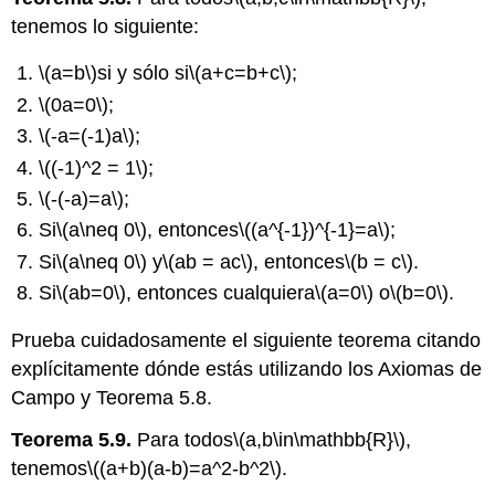
tenemos lo siguiente:
\(a=b\)
si y sólo si
\(a+c=b+c\)
;
\(0a=0\)
;
\(-a=(-1)a\)
;
\((-1)^2 = 1\)
;
\(-(-a)=a\)
;
Si
\(a\neq 0\)
, entonces
\((a^{-1})^{-1}=a\)
;
Si
\(a\neq 0\)
y
\(ab = ac\)
, entonces
\(b = c\)
.
Si
\(ab=0\)
, entonces cualquiera
\(a=0\)
o
\(b=0\)
.
Prueba cuidadosamente el siguiente teorema citando
explícitamente dónde estás utilizando los Axiomas de
Campo y Teorema 5.8.
Teorema 5.9.
Para todos
\(a,b\in\mathbb{R}\)
,
tenemos
\((a+b)(a-b)=a^2-b^2\)
.