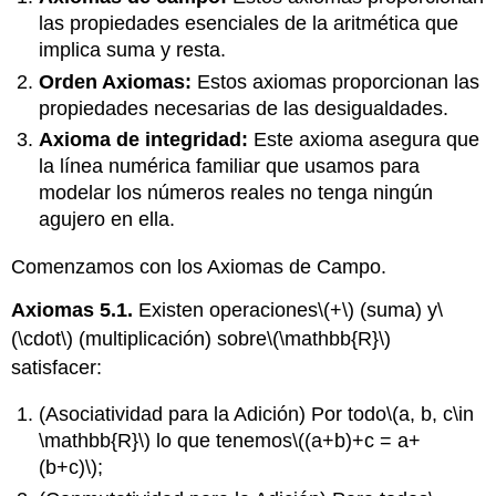
las propiedades esenciales de la aritmética que
implica suma y resta.
Orden Axiomas:
Estos axiomas proporcionan las
propiedades necesarias de las desigualdades.
Axioma de integridad:
Este axioma asegura que
la línea numérica familiar que usamos para
modelar los números reales no tenga ningún
agujero en ella.
Comenzamos con los Axiomas de Campo.
Axiomas 5.1.
Existen operaciones
\(+\)
(suma) y
\
(\cdot\)
(multiplicación) sobre
\(\mathbb{R}\)
satisfacer:
(Asociatividad para la Adición) Por todo
\(a, b, c\in
\mathbb{R}\)
lo que tenemos
\((a+b)+c = a+
(b+c)\)
;