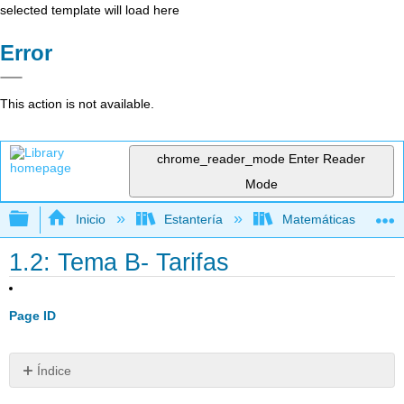
selected template will load here
Error
This action is not available.
chrome_reader_mode
Enter Reader
Mode
Expandir/contraer jerarquía global
Inicio
Estantería
Matemáticas
1.2: Tema B- Tarifas
Page ID
Índice
Ejemplo