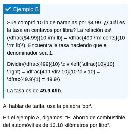
Ejemplo B
Sue compró 10 lb de naranjas por $4.99. ¿Cuál es
la tasa en centavos por libra? La relación es
\
(\dfrac{$4.99}{10 \rm lb} = \dfrac{499 \rm cents}{10
\rm lb}\)
. Encuentra la tasa haciendo que el
denominador sea 1.
Dividir
\(\dfrac{499}{10} \div \left( \dfrac{10}{10}
\right) = \dfrac{499 \div 10}{10 \div 10} =
\dfrac{49.9}{1} = 49.9\)
La tasa es de
49.9 ¢/lb
.
Al hablar de tarifa, usa la palabra 'por'.
En el ejemplo A, digamos: “El ahorro de combustible
del automóvil es de 13.18 kilómetros por litro”.