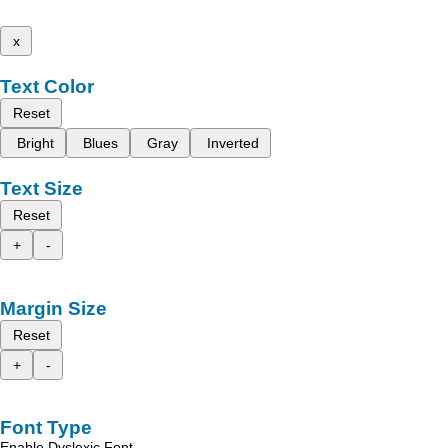
x
Text Color
Reset
Bright
Blues
Gray
Inverted
Text Size
Reset
+
-
Margin Size
Reset
+
-
Font Type
Enable Dyslexic Font