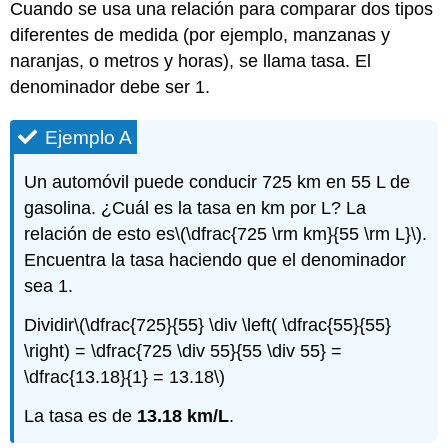
Cuando se usa una relación para comparar dos tipos
A
diferentes de medida (por ejemplo, manzanas y
Ejemplo
B
naranjas, o metros y horas), se llama tasa. El
Ejemplo
denominador debe ser 1.
C
Ejercicio
Ejemplo A
1
Ejercicio
Un automóvil puede conducir 725 km en 55 L de
2
gasolina. ¿Cuál es la tasa en km por L? La
Tema
B:
relación de esto es
\(\dfrac{725 \rm km}{55 \rm L}\)
.
Autoprueba
Encuentra la tasa haciendo que el denominador
Respuestas
sea 1.
al
Autoexamen
Dividir
\(\dfrac{725}{55} \div \left( \dfrac{55}{55}
del
\right) = \dfrac{725 \div 55}{55 \div 55} =
Tema
\dfrac{13.18}{1} = 13.18\)
B
La tasa es de
13.18 km/L
.