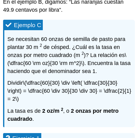
En el ejemplo B, digamos: “Las naranjas cuestan
49.9 centavos por libra”.
Ejemplo C
Se necesitan 60 onzas de semilla de pasto para
2
plantar 30 m
de césped. ¿Cuál es la tasa en
2
onzas por metro cuadrado (m
)? La relación es
\
(\dfrac{60 \rm oz}{30 \rm m^2}\)
. Encuentra la tasa
haciendo que el denominador sea 1.
Dividir
\(\dfrac{60}{30} \div \left( \dfrac{30}{30}
\right) = \dfrac{60 \div 30}{30 \div 30} = \dfrac{2}{1}
= 2\)
2
La tasa es de
2 oz/m
, o
2 onzas por metro
cuadrado
.