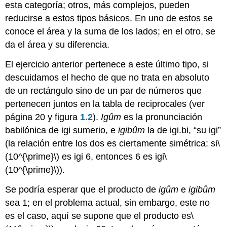
esta categoría; otros, más complejos, pueden
reducirse a estos tipos básicos. En uno de estos se
conoce el área y la suma de los lados; en el otro, se
da el área y su diferencia.
El ejercicio anterior pertenece a este último tipo, si
descuidamos el hecho de que no trata en absoluto
de un rectángulo sino de un par de números que
pertenecen juntos en la tabla de reciprocales (ver
página 20 y figura
1.2
).
Igûm
es la pronunciación
babilónica de igi sumerio, e
igibûm
la de igi.bi, “su igi”
(la relación entre los dos es ciertamente simétrica: si
\
(10^{\prime}\)
es igi 6, entonces 6 es igi
\
(10^{\prime}\)
).
Se podría esperar que el producto de
igûm
e
igibûm
sea 1; en el problema actual, sin embargo, este no
es el caso, aquí se supone que el producto es
\