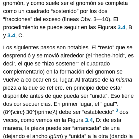
gnomón, y como suele ser el gnomón se completa
como un cuadrado “sostenido” por los dos
“fracciones” del exceso (líneas Obv. 3—10). El
procedimiento se puede seguir en las Figuras
3.4
, B
y
3.4
, C.
Los siguientes pasos son notables. El “resto” que se
desprendió y se movió alrededor (el “heche-hold”, es
decir, el que se “hizo sostener” el cuadrado
complementario) en la formación del gnomon se
vuelve a colocar en su lugar. Al tratarse de
la misma
pieza a la que se refiere, en principio debe estar
disponible antes de que pueda ser “unida”. Eso tiene
dos consecuencias. En primer lugar, el “igual”
\
3
(8^{\circ} 30^{\prime}\)
debe ser “establecido”
dos
veces, como vemos en la Figura
3.4
, D: de esta
manera, la pieza puede ser “arrancada” de una
(dejando el ancho
igûm
) y “unida” a la otra (dando la