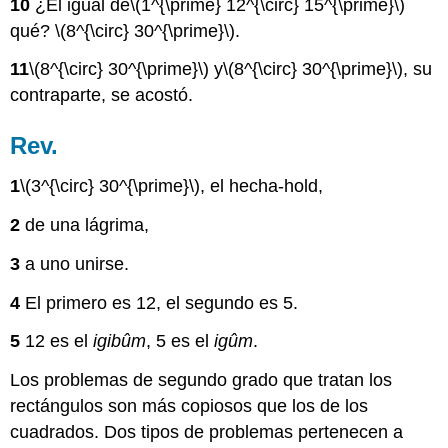
10
¿El igual de
\(1^{\prime} 12^{\circ} 15^{\prime}\)
qué?
\(8^{\circ} 30^{\prime}\)
.
11
\(8^{\circ} 30^{\prime}\)
y
\(8^{\circ} 30^{\prime}\)
, su
contraparte, se acostó.
Rev.
1
\(3^{\circ} 30^{\prime}\)
, el hecha-hold,
2
de una lágrima,
3
a uno unirse.
4
El primero es 12, el segundo es 5.
5
12 es el
igibûm
, 5 es el
igûm
.
Los problemas de segundo grado que tratan los
rectángulos son más copiosos que los de los
cuadrados. Dos tipos de problemas pertenecen a