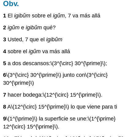
Obv.
1
El
igibûm
sobre el
igûm
, 7 va más allá
2
igûm
e
igibûm
qué?
3
Usted, 7 que el
igibûm
4
sobre el
igûm
va más allá
5
a dos descansos:
\(3^{\circ} 30^{\prime}\)
;
6
\(3^{\circ} 30^{\prime}\)
junto con
\(3^{\circ}
30^{\prime}\)
7
hacer bodega:
\(12^{\circ} 15^{\prime}\)
.
8
A
\(12^{\circ} 15^{\prime}\)
lo que viene para ti
9
\(1^{\prime}\)
la superficie se une:
\(1^{\prime}
12^{\circ} 15^{\prime}\)
.