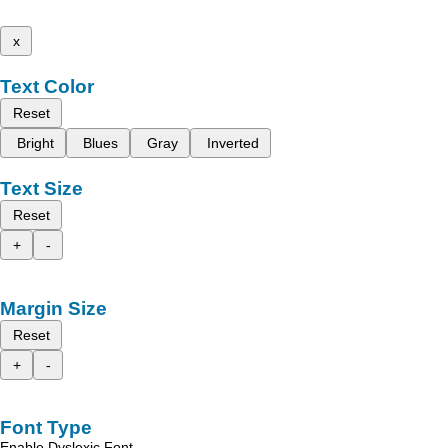
x
Text Color
Reset
Bright
Blues
Gray
Inverted
Text Size
Reset
+
-
Margin Size
Reset
+
-
Font Type
Enable Dyslexic Font