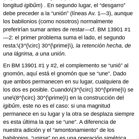
longitud
igibûm
) . En segundo lugar, el “desgarro”
debe preceder a la “unión” (líneas Av. 1—3), aunque
los babilonios (como nosotros) normalmente
preferirían sumar antes de restar—cf. BM 13901 #1
—2: el primer problema suma el lado, el segundo
resta:
\(3^{\circ} 30^{\prime}\)
, la retención hecha, de
una lágrima, a una unión.
En BM 13901 #1 y #2, el complemento se “unió” al
gnomón, aquí está el gnomón que se “une”. Dado
que ambos permanecen en su lugar, cualquiera de
los dos es posible. Cuando
\(3^{\circ} 30^{\prime}\)
se
une
\(8^{\circ} 30^{\prime}\)
en la construcción del
igibûm
, este no es el caso: si una magnitud
permanece en su lugar y la otra se desplaza siempre
es esta última la que se “une”. A diferencia de
nuestra adición y el “amontonamiento” de los
babilonios, “unirse” no es una operación simétrica.