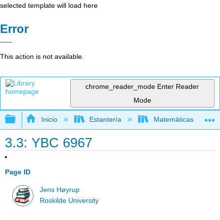
selected template will load here
Error
This action is not available.
chrome_reader_mode
Enter Reader
Mode
Expandir/contraer jerarquía global
Inicio
Estantería
Matemáticas
3.3: YBC 6967
Page ID
Jens Høyrup
Roskilde University