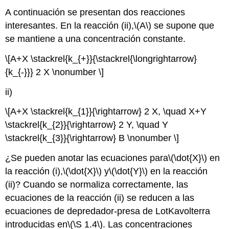
A continuación se presentan dos reacciones
interesantes. En la reacción (ii),
\(A\)
se supone que
se mantiene a una concentración constante.
\[A+X \stackrel{k_{+}}{\stackrel{\longrightarrow}
{k_{-}}} 2 X \nonumber \]
ii)
\[A+X \stackrel{k_{1}}{\rightarrow} 2 X, \quad X+Y
\stackrel{k_{2}}{\rightarrow} 2 Y, \quad Y
\stackrel{k_{3}}{\rightarrow} B \nonumber \]
¿Se pueden anotar las ecuaciones para
\(\dot{X}\)
en
la reacción (i),
\(\dot{X}\)
y
\(\dot{Y}\)
en la reacción
(ii)? Cuando se normaliza correctamente, las
ecuaciones de la reacción (ii) se reducen a las
ecuaciones de depredador-presa de LotKavolterra
introducidas en
\(\S 1.4\)
. Las concentraciones