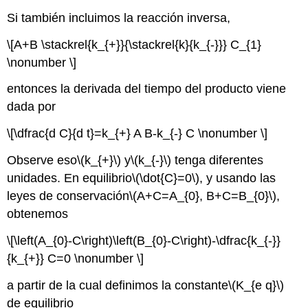
Si también incluimos la reacción inversa,
\[A+B \stackrel{k_{+}}{\stackrel{k}{k_{-}}} C_{1}
\nonumber \]
entonces la derivada del tiempo del producto viene
dada por
\[\dfrac{d C}{d t}=k_{+} A B-k_{-} C \nonumber \]
Observe eso
\(k_{+}\)
y
\(k_{-}\)
tenga diferentes
unidades. En equilibrio
\(\dot{C}=0\)
, y usando las
leyes de conservación
\(A+C=A_{0}, B+C=B_{0}\)
,
obtenemos
\[\left(A_{0}-C\right)\left(B_{0}-C\right)-\dfrac{k_{-}}
{k_{+}} C=0 \nonumber \]
a partir de la cual definimos la constante
\(K_{e q}\)
de equilibrio