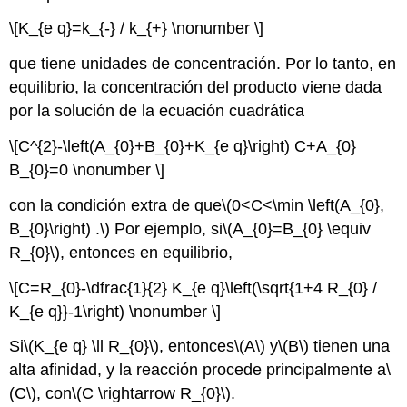
\[K_{e q}=k_{-} / k_{+} \nonumber \]
que tiene unidades de concentración. Por lo tanto, en
equilibrio, la concentración del producto viene dada
por la solución de la ecuación cuadrática
\[C^{2}-\left(A_{0}+B_{0}+K_{e q}\right) C+A_{0}
B_{0}=0 \nonumber \]
con la condición extra de que
\(0<C<\min \left(A_{0},
B_{0}\right) .\)
Por ejemplo, si
\(A_{0}=B_{0} \equiv
R_{0}\)
, entonces en equilibrio,
\[C=R_{0}-\dfrac{1}{2} K_{e q}\left(\sqrt{1+4 R_{0} /
K_{e q}}-1\right) \nonumber \]
Si
\(K_{e q} \ll R_{0}\)
, entonces
\(A\)
y
\(B\)
tienen una
alta afinidad, y la reacción procede principalmente a
\
(C\)
, con
\(C \rightarrow R_{0}\)
.