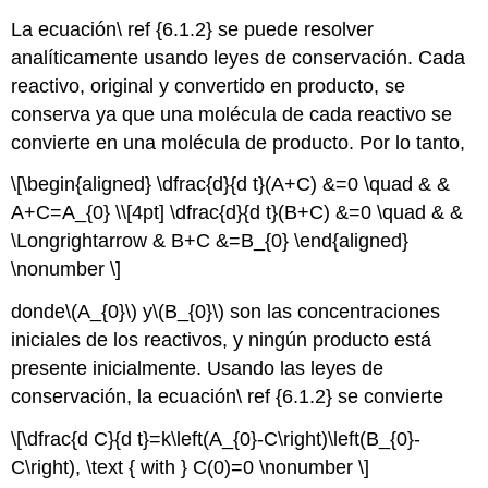
La ecuación\ ref {6.1.2} se puede resolver
analíticamente usando leyes de conservación. Cada
reactivo, original y convertido en producto, se
conserva ya que una molécula de cada reactivo se
convierte en una molécula de producto. Por lo tanto,
\[\begin{aligned} \dfrac{d}{d t}(A+C) &=0 \quad & &
A+C=A_{0} \\[4pt] \dfrac{d}{d t}(B+C) &=0 \quad & &
\Longrightarrow & B+C &=B_{0} \end{aligned}
\nonumber \]
donde
\(A_{0}\)
y
\(B_{0}\)
son las concentraciones
iniciales de los reactivos, y ningún producto está
presente inicialmente. Usando las leyes de
conservación, la ecuación\ ref {6.1.2} se convierte
\[\dfrac{d C}{d t}=k\left(A_{0}-C\right)\left(B_{0}-
C\right), \text { with } C(0)=0 \nonumber \]