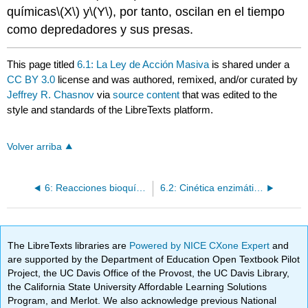
químicas
\(X\)
y
\(Y\)
, por tanto, oscilan en el tiempo
como depredadores y sus presas.
This page titled
6.1: La Ley de Acción Masiva
is shared under a
CC BY 3.0
license and was authored, remixed, and/or curated by
Jeffrey R. Chasnov
via
source content
that was edited to the
style and standards of the LibreTexts platform.
Volver arriba
6: Reacciones bioquímicas
6.2: Cinética enzimática
The LibreTexts libraries are
Powered by NICE CXone Expert
and
are supported by the Department of Education Open Textbook Pilot
Project, the UC Davis Office of the Provost, the UC Davis Library,
the California State University Affordable Learning Solutions
Program, and Merlot. We also acknowledge previous National