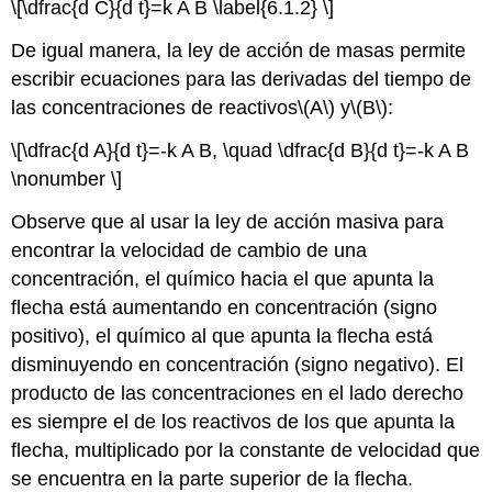
\[\dfrac{d C}{d t}=k A B \label{6.1.2} \]
De igual manera, la ley de acción de masas permite
escribir ecuaciones para las derivadas del tiempo de
las concentraciones de reactivos
\(A\)
y
\(B\)
:
\[\dfrac{d A}{d t}=-k A B, \quad \dfrac{d B}{d t}=-k A B
\nonumber \]
Observe que al usar la ley de acción masiva para
encontrar la velocidad de cambio de una
concentración, el químico hacia el que apunta la
flecha está aumentando en concentración (signo
positivo), el químico al que apunta la flecha está
disminuyendo en concentración (signo negativo). El
producto de las concentraciones en el lado derecho
es siempre el de los reactivos de los que apunta la
flecha, multiplicado por la constante de velocidad que
se encuentra en la parte superior de la flecha.