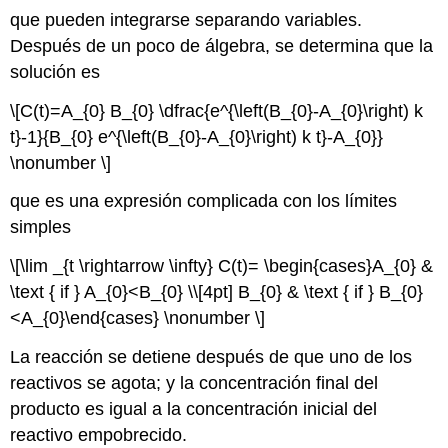
que pueden integrarse separando variables.
Después de un poco de álgebra, se determina que la
solución es
\[C(t)=A_{0} B_{0} \dfrac{e^{\left(B_{0}-A_{0}\right) k
t}-1}{B_{0} e^{\left(B_{0}-A_{0}\right) k t}-A_{0}}
\nonumber \]
que es una expresión complicada con los límites
simples
\[\lim _{t \rightarrow \infty} C(t)= \begin{cases}A_{0} &
\text { if } A_{0}<B_{0} \\[4pt] B_{0} & \text { if } B_{0}
<A_{0}\end{cases} \nonumber \]
La reacción se detiene después de que uno de los
reactivos se agota; y la concentración final del
producto es igual a la concentración inicial del
reactivo empobrecido.