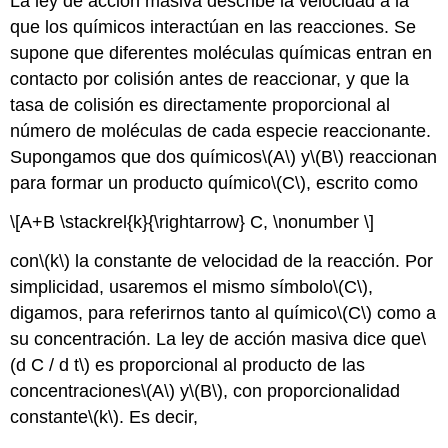
La ley de acción masiva describe la velocidad a la
que los químicos interactúan en las reacciones. Se
supone que diferentes moléculas químicas entran en
contacto por colisión antes de reaccionar, y que la
tasa de colisión es directamente proporcional al
número de moléculas de cada especie reaccionante.
Supongamos que dos químicos
\(A\)
y
\(B\)
reaccionan
para formar un producto químico
\(C\)
, escrito como
\[A+B \stackrel{k}{\rightarrow} C, \nonumber \]
con
\(k\)
la constante de velocidad de la reacción. Por
simplicidad, usaremos el mismo símbolo
\(C\)
,
digamos, para referirnos tanto al químico
\(C\)
como a
su concentración. La ley de acción masiva dice que
\
(d C / d t\)
es proporcional al producto de las
concentraciones
\(A\)
y
\(B\)
, con proporcionalidad
constante
\(k\)
. Es decir,