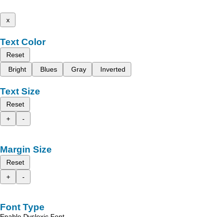
x
Text Color
Reset
Bright
Blues
Gray
Inverted
Text Size
Reset
+
-
Margin Size
Reset
+
-
Font Type
Enable Dyslexic Font