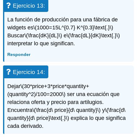
Ejercicio 13:
La función de producción para una fábrica de
widgets es
\(1000=15L^{0.7} K^{0.3}\text{.}\)
Buscar
\(\frac{dK}{dL}\)
e
\(\frac{dL}{dK}\text{.}\)
interpretar lo que significan.
Responder
Ejercicio 14:
Dejar
\(30*price+3*price*quantity+
(quantity^2)/100=2000\)
ser una ecuación que
relaciona oferta y precio para artilugios.
Encuentra
\(\frac{d\ price}{d\ quantity}\)
y
\(\frac{d\
quantity}{d\ price}\text{.}\)
explica lo que significa
cada derivado.