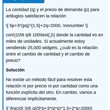
La cantidad (q) y el precio de demanda (p) para
artilugios satisfacen la relación
\[ 5p+3*(pq)^{1.5}+2q=2000, \nonumber \]
con
\(10\lt q\lt 100\text{,}\)
donde la cantidad es en
miles de unidades. Si actualmente estoy
vendiendo 25,000 widgets, ¿cuál es la relación
entre el cambio de cantidad y el cambio de
precio?
Solución
No existe un método fácil para resolver esta
relación ni por precio ni por cantidad como una
función explícita del otro. En cambio, vamos a
diferenciar implícitamente.
\[ \frac{d\ }{d\ q}(5*p+3*(p*q)^1.5+2*q=2000)