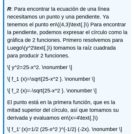
5:
R
: Para encontrar la ecuación de una línea
Ejercicio
6:
necesitamos un punto y una pendiente. Ya
Ejercicio
tenemos el punto en
\((4,3)\text{.}\)
Para encontrar
7:
la pendiente, podemos expresar el círculo como la
Ejercicio
gráfica de 2 funciones. Primero resolvemos para
8:
Luego
\(y^2\text{.}\)
tomamos la raíz cuadrada
Ejercicio
9:
para producir 2 funciones.
Ejercicio
\[ y^2=25-x^2. \nonumber \]
10:
Ejercicio
\[ f_1 (x)=\sqrt{25-x^2 }. \nonumber \]
11:
Ejercicio
\[ f_2 (x)=-\sqrt{25-x^2 }. \nonumber \]
12:
Ejercicio
El punto está en la primera función, que es la
13:
mitad superior del círculo, así que tomamos su
Ejercicio
derivada y evaluamos en
\(x=4\text{.}\)
14:
Ejercicio
\[ f_1' (x)=1/2 (25-x^2 )^{-1/2} (-2x). \nonumber \]
15: