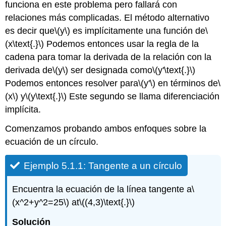
funciona en este problema pero fallará con
Douglas.
relaciones más complicadas. El método alternativo
Diferenciación
es decir que
\(y\)
es implícitamente una función de
\
implícita
usando
(x\text{.}\)
Podemos entonces usar la regla de la
CAS
cadena para tomar la derivada de la relación con la
Resumen
derivada de
\(y\)
ser designada como
\(y'\text{.}\)
Ejercicios:
Podemos entonces resolver para
\(y'\)
en términos de
\
Problemas
(x\)
y
\(y\text{.}\)
Este segundo se llama diferenciación
de
diferenciación
implícita.
implícita
Comenzamos probando ambos enfoques sobre la
Ejercicio
ecuación de un círculo.
1:
Ejercicio
2:
Ejemplo 5.1.1: Tangente a un círculo
Ejercicio
3:
Encuentra la ecuación de la línea tangente a
\
Ejercicio
(x^2+y^2=25\)
at
\((4,3)\text{.}\)
4:
Ejercicio
Solución