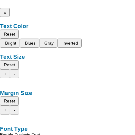
x
Text Color
Reset
Bright
Blues
Gray
Inverted
Text Size
Reset
+
-
Margin Size
Reset
+
-
Font Type
Enable Dyslexic Font