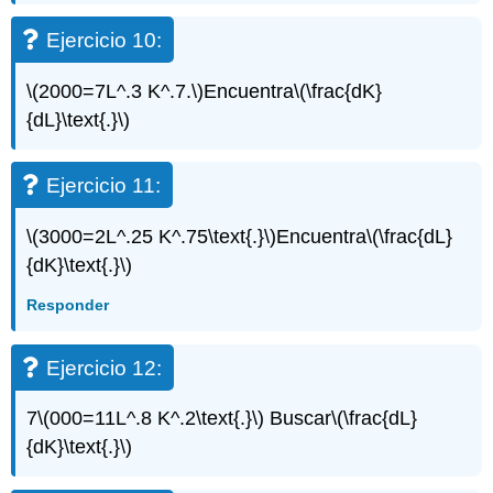
Ejercicio 10:
\(2000=7L^.3 K^.7.\)
Encuentra
\(\frac{dK}
{dL}\text{.}\)
Ejercicio 11:
\(3000=2L^.25 K^.75\text{.}\)
Encuentra
\(\frac{dL}
{dK}\text{.}\)
Responder
Ejercicio 12:
7
\(000=11L^.8 K^.2\text{.}\)
Buscar
\(\frac{dL}
{dK}\text{.}\)