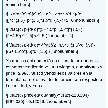
\nonumber \]
\[ 5 \frac{d\ p}{d\ q}+3*(1.5*p^.5*(d p)/(d
q)*q^{1.5}+p^{1.5}*1.5*q^{.5} )+2=0 \nonumber \]
\[ \frac{d\ p}{d\ q}*(5+4.5*p^{.5}*q^{1.5} )=-
(2+4.5*p^{1.5}*q^{.5}) \nonumber \]
\[ \frac{d\ p}{d\ q}=-\frac{(2+4.5*p^{1.5}*q^{.5})}
{(5+4.5*p^{.5}*q^{1.5} ) } \nonumber \]
Ya que la cantidad está en miles de unidades, si
estamos vendiendo 25,000 widgets, quantity=25 y
price=2.986. Sustituyendo esos valores en la
fórmula para el derivado del precio con respecto a
la cantidad, vemos
\[ \frac{d\ price}{d\ quantity}=\frac{-118.104}
{997.025}=-0.12088. \nonumber \]