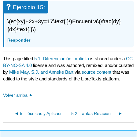
Ejercicio 15:
\(e^{xy}+2x+3y=17\text{.}\)
Encuentra
\(\frac{dy}
{dx}\text{.}\)
Responder
This page titled
5.1: Diferenciación implícita
is shared under a
CC
BY-NC-SA 4.0
license and was authored, remixed, and/or curated
by
Mike May, S.J. and Anneke Bart
via
source content
that was
edited to the style and standards of the LibreTexts platform.
Volver arriba
5: Técnicas y Aplicaciones de Diferenciación
5.2: Tarifas Relacionadas