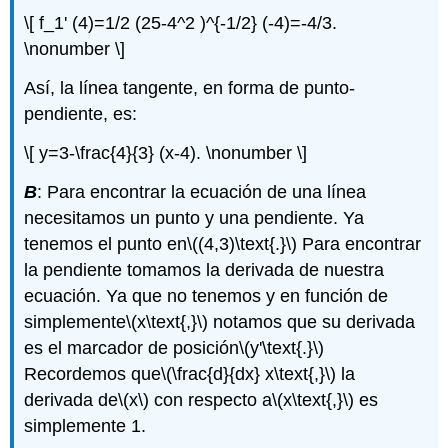
\[ f_1' (4)=1/2 (25-4^2 )^{-1/2} (-4)=-4/3.
\nonumber \]
Así, la línea tangente, en forma de punto-
pendiente, es:
\[ y=3-\frac{4}{3} (x-4). \nonumber \]
B
: Para encontrar la ecuación de una línea
necesitamos un punto y una pendiente. Ya
tenemos el punto en
\((4,3)\text{.}\)
Para encontrar
la pendiente tomamos la derivada de nuestra
ecuación. Ya que no tenemos y en función de
simplemente
\(x\text{,}\)
notamos que su derivada
es el marcador de posición
\(y'\text{.}\)
Recordemos que
\(\frac{d}{dx} x\text{,}\)
la
derivada de
\(x\)
con respecto a
\(x\text{,}\)
es
simplemente 1.