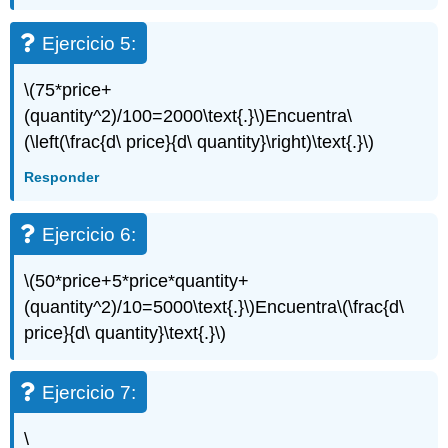
Ejercicio 5:
\(75*price+
(quantity^2)/100=2000\text{.}\)
Encuentra
\
(\left(\frac{d\ price}{d\ quantity}\right)\text{.}\)
Responder
Ejercicio 6:
\(50*price+5*price*quantity+
(quantity^2)/10=5000\text{.}\)
Encuentra
\(\frac{d\
price}{d\ quantity}\text{.}\)
Ejercicio 7:
\