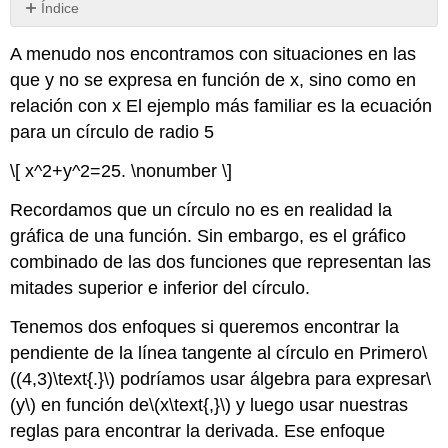
Índice
Ejemplo
A menudo nos encontramos con situaciones en las
5.1.1:
Tangente
que y no se expresa en función de x, sino como en
a
relación con x El ejemplo más familiar es la ecuación
un
para un círculo de radio 5
círculo
Ejemplo
\[ x^2+y^2=25. \nonumber \]
5.1.2:
Diferenciación
Recordamos que un círculo no es en realidad la
de
gráfica de una función. Sin embargo, es el gráfico
una
Relación
combinado de las dos funciones que representan las
Precio-
mitades superior e inferior del círculo.
Cantidad.
Ejemplo
Tenemos dos enfoques si queremos encontrar la
5.1.3:
pendiente de la línea tangente al círculo en Primero
\
Ejemplo
((4,3)\text{.}\)
podríamos usar álgebra para expresar
\
5.1.4:
(y\)
en función de
\(x\text{,}\)
y luego usar nuestras
Diferenciación
de
reglas para encontrar la derivada. Ese enfoque
Cobb-