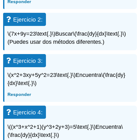
Responder
Ejercicio 2:
\(7x+9y=23\text{.}\)
Buscar
\(\frac{dy}{dx}\text{.}\)
(Puedes usar dos métodos diferentes.)
Ejercicio 3:
\(x^2+3xy+5y^2=23\text{.}\)
Encuentra
\(\frac{dy}
{dx}\text{.}\)
Responder
Ejercicio 4:
\((x^3+x^2+1)(y^3+2y+3)=5\text{.}\)
Encuentra
\
(\frac{dy}{dx}\text{.}\)