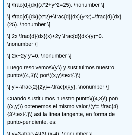
\[ \frac{d}{dx}(x^2+y^2=25). \nonumber \]
\[ \frac{d}{dx}(x^2)+\frac{d}{dx}(y^2)=\frac{d}{dx}
(25). \nonumber \]
\[ 2x \frac{d}{dx}(x)+2y \frac{d}{dx}(y)=0.
\nonumber \]
\[ 2x+2y y'=0. \nonumber \]
Luego resolvemos
\(y'\)
y sustituimos nuestro
punto
\((4,3)\)
por
\((x,y)\text{.}\)
\[ y'=-\frac{2}{2y}=-\frac{x}{y}. \nonumber \]
Cuando sustituimos nuestro punto
\((4,3)\)
por
\
((x,y)\)
obtenemos el mismo valor,
\(y'=-\frac{4}
{3}\text{.}\)
así la línea tangente, en forma de
punto-pendiente, es:
\[ y=3-\frac{4}{3} (x-4). \nonumber \]