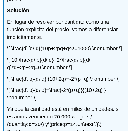
Solución
En lugar de resolver por cantidad como una
función explícita del precio, vamos a diferenciar
implícitamente.
\[ \frac{d}{d\ q}(10p+2pq+q^2=1000) \nonumber \]
\[ 10 \frac{d\ p}{d\ q}+2*\frac{d\ p}{d\
q}*q+2p+2q=0 \nonumber \]
\[ \frac{d\ p}{d\ q} (10+2q)=-2*(p+q) \nonumber \]
\[ \frac{d\ p}{d\ q}=\frac{-2*(p+q)}{(10+2q) }
\nonumber \]
Ya que la cantidad está en miles de unidades, si
estamos vendiendo 20,000 widgets,
\
(quantity:q=20\)
y
\(price:p=14.64\text{.}\)