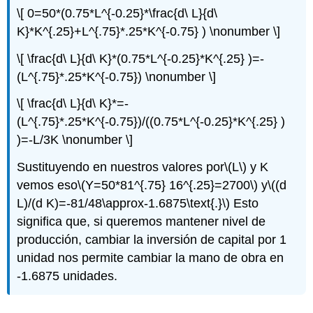
\[ 0=50*(0.75*L^{-0.25}*\frac{d\ L}{d\
K}*K^{.25}+L^{.75}*.25*K^{-0.75} ) \nonumber \]
\[ \frac{d\ L}{d\ K}*(0.75*L^{-0.25}*K^{.25} )=-
(L^{.75}*.25*K^{-0.75}) \nonumber \]
\[ \frac{d\ L}{d\ K}*=-
(L^{.75}*.25*K^{-0.75})/((0.75*L^{-0.25}*K^{.25} )
)=-L/3K \nonumber \]
Sustituyendo en nuestros valores por
\(L\)
y K
vemos eso
\(Y=50*81^{.75} 16^{.25}=2700\)
y
\((d
L)/(d K)=-81/48\approx-1.6875\text{.}\)
Esto
significa que, si queremos mantener nivel de
producción, cambiar la inversión de capital por 1
unidad nos permite cambiar la mano de obra en
-1.6875 unidades.