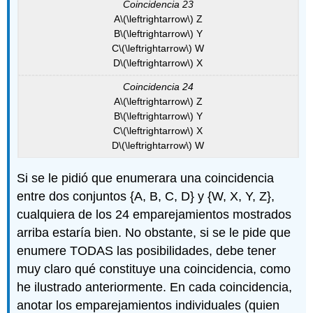
Coincidencia 23
A
\(\leftrightarrow\)
Z
B
\(\leftrightarrow\)
Y
C
\(\leftrightarrow\)
W
D
\(\leftrightarrow\)
X
Coincidencia 24
A
\(\leftrightarrow\)
Z
B
\(\leftrightarrow\)
Y
C
\(\leftrightarrow\)
X
D
\(\leftrightarrow\)
W
Si se le pidió que enumerara una coincidencia
entre dos conjuntos {A, B, C, D} y {W, X, Y, Z},
cualquiera de los 24 emparejamientos mostrados
arriba estaría bien. No obstante, si se le pide que
enumere TODAS las posibilidades, debe tener
muy claro qué constituye una coincidencia, como
he ilustrado anteriormente. En cada coincidencia,
anotar los emparejamientos individuales (quien