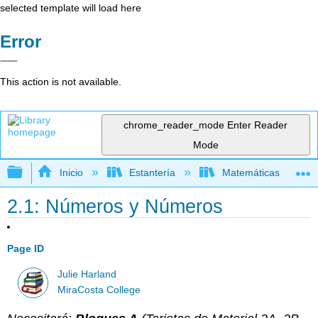
selected template will load here
Error
This action is not available.
chrome_reader_mode
Enter Reader
Mode
Expandir/contraer jerarquía global
Inicio
Estantería
Matemáticas
2.1: Números y Números
Page ID
Julie Harland
MiraCosta College