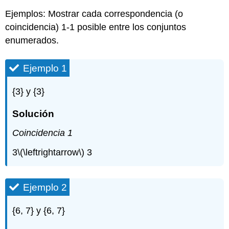
Ejemplos: Mostrar cada correspondencia (o
coincidencia) 1-1 posible entre los conjuntos
enumerados.
Ejemplo 1
{3} y {3}
Solución
Coincidencia 1
3
\(\leftrightarrow\)
3
Ejemplo 2
{6, 7} y {6, 7}