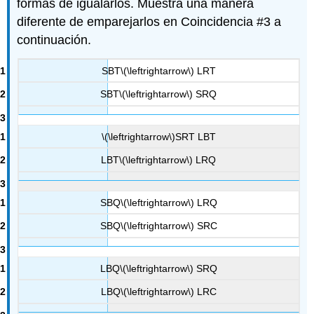
formas de igualarlos. Muestra una manera
diferente de emparejarlos en Coincidencia #3 a
continuación.
SBT
\(\leftrightarrow\)
LRT
SBT
\(\leftrightarrow\)
SRQ
\(\leftrightarrow\)
SRT LBT
LBT
\(\leftrightarrow\)
LRQ
SBQ
\(\leftrightarrow\)
LRQ
SBQ
\(\leftrightarrow\)
SRC
LBQ
\(\leftrightarrow\)
SRQ
LBQ
\(\leftrightarrow\)
LRC