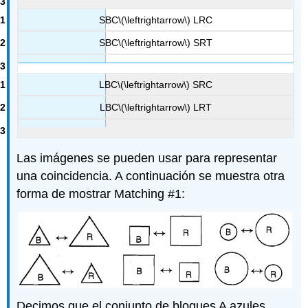
SBC
\(\leftrightarrow\)
LRC
SBC
\(\leftrightarrow\)
SRT
LBC
\(\leftrightarrow\)
SRC
LBC
\(\leftrightarrow\)
LRT
Las imágenes se pueden usar para representar
una coincidencia. A continuación se muestra otra
forma de mostrar Matching #1:
Decimos que el conjunto de bloques A azules