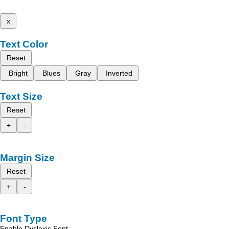
x
Text Color
Reset
Bright
Blues
Gray
Inverted
Text Size
Reset
+
-
Margin Size
Reset
+
-
Font Type
Enable Dyslexic Font