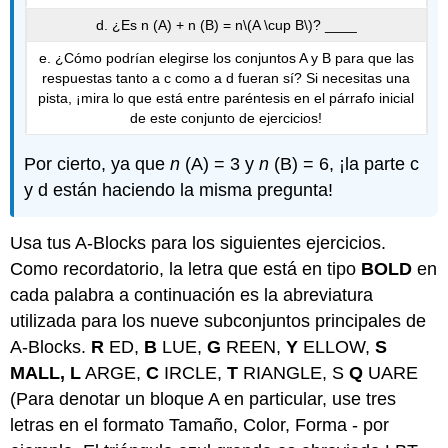
d. ¿Es n (A) + n (B) = n
\(A \cup B\)
? ____
e. ¿Cómo podrían elegirse los conjuntos A y B para que las
respuestas tanto a c como a d fueran sí? Si necesitas una
pista, ¡mira lo que está entre paréntesis en el párrafo inicial
de este conjunto de ejercicios!
Por cierto, ya que
n
(A) = 3 y
n
(B) = 6, ¡la parte c
y d están haciendo la misma pregunta!
Usa tus A-Blocks para los siguientes ejercicios.
Como recordatorio, la letra que está en tipo
BOLD
en
cada palabra a continuación es la abreviatura
utilizada para los nueve subconjuntos principales de
A-Blocks.
R
ED,
B
LUE,
G
REEN,
Y
ELLOW,
S
MALL, L
ARGE,
C
IRCLE,
T
RIANGLE, S
Q
UARE
(Para denotar un bloque A en particular, use tres
letras en el formato Tamaño, Color, Forma - por