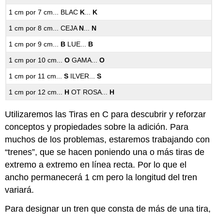
1 cm por 7 cm... BLAC
K
...
K
1 cm por 8 cm... CEJA
N
...
N
1 cm por 9 cm...
B
LUE...
B
1 cm por 10 cm...
O
GAMA...
O
1 cm por 11 cm...
S
ILVER...
S
1 cm por 12 cm...
H
OT ROSA...
H
Utilizaremos las Tiras en C para descubrir y reforzar
conceptos y propiedades sobre la adición. Para
muchos de los problemas, estaremos trabajando con
“trenes”, que se hacen poniendo una o más tiras de
extremo a extremo en línea recta. Por lo que el
ancho permanecerá 1 cm pero la longitud del tren
variará.
Para designar un tren que consta de más de una tira,