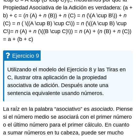
Propiedad Asociativa de la Adición es verdadera: (a +
b) + c = (
n
(A) +
n
(B)) +
n
(C) =
n
(
\(A \cup B\)
) +
n
(C) =
n
(
\((A \cup B) \cup C\)
) =
n
(
\((A \cup B) \cup
C\)
=
n
(A) +
n
(
\((B \cup C)\)
) =
n
(A) + (
n
(B) +
n
(C))
= a + (b + c)
Ejercicio 9
Utilizando el modelo del Ejercicio 8 y las Tiras en
C, ilustrar otra aplicación de la propiedad
asociativa de adición. Después anote una
sentencia equivalente usando números.
La raíz en la palabra “asociativo” es
asociado
. Piense
si el número medio se asociará con el primer número
o el último número para el primer cálculo. En cuanto
a sumar números en tu cabeza, puede ser mucho