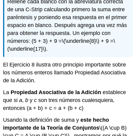
Rellene cada blanco con la abreviatura correcta
de una C-Strip calculando primero la suma entre
paréntesis y poniendo esa respuesta en el primer
espacio en blanco. Después agrega una vez más
para obtener la respuesta. Un ejemplo con
números: (5 + 3) + 9 =
\(\underline{8}\)
+ 9 =
\
(\underline{17}\)
.
El Ejercicio 8 ilustra otro principio importante sobre
los números enteros llamado Propiedad Asociativa
de la Adición.
La
Propiedad Asociativa de la Adición
establece
que si
a
,
b
y
c
son tres números cualesquiera,
entonces (a + b) + c = a + (b + c)
Usando la definición de suma y
este hecho
importante de la Teoría de Conjuntos
\((A \cup B)
\cup C = A \cup (B \cup C)\)
,, mostramos por qué la