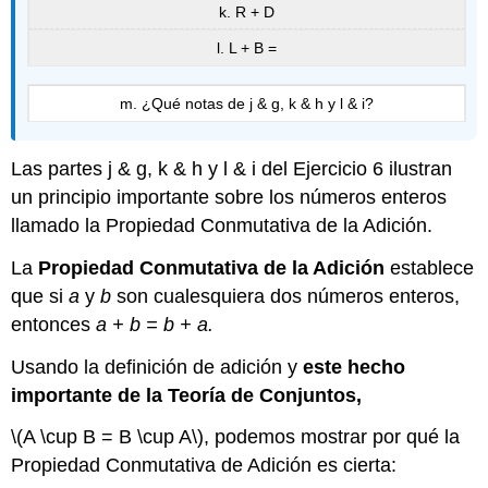
k. R + D
l. L + B =
m. ¿Qué notas de j & g, k & h y l & i?
Las partes j & g, k & h y l & i del Ejercicio 6 ilustran
un principio importante sobre los números enteros
llamado la Propiedad Conmutativa de la Adición.
La
Propiedad Conmutativa de la Adición
establece
que si
a
y
b
son cualesquiera dos números enteros,
entonces
a + b = b + a.
Usando la definición de adición y
este hecho
importante de la Teoría de Conjuntos,
\(A \cup B = B \cup A\)
, podemos mostrar por qué la
Propiedad Conmutativa de Adición es cierta: