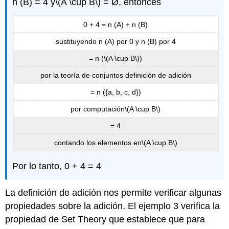
n (B) = 4 y
\(A \cup B\)
= Ø, entonces
0 + 4 = n (A) + n (B)
sustituyendo n (A) por 0 y n (B) por 4
= n (
\(A \cup B\)
)
por la teoría de conjuntos definición de adición
= n ({a, b, c, d})
por computación
\(A \cup B\)
= 4
contando los elementos en
\(A \cup B\)
Por lo tanto, 0 + 4 = 4
La definición de adición nos permite verificar algunas
propiedades sobre la adición. El ejemplo 3 verifica la
propiedad de Set Theory que establece que para