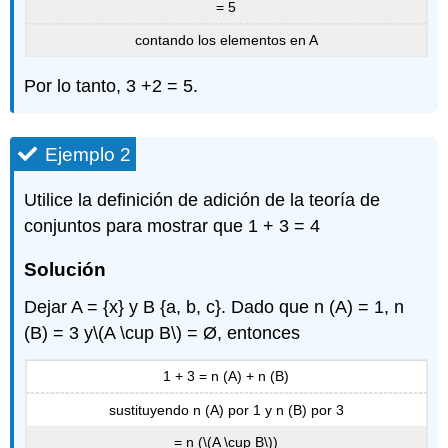
= 5
contando los elementos en A
Por lo tanto, 3 +2 = 5.
Ejemplo 2
Utilice la definición de adición de la teoría de
conjuntos para mostrar que 1 + 3 = 4
Solución
Dejar A = {x} y B {a, b, c}. Dado que n (A) = 1, n
(B) = 3 y
\(A \cup B\)
= Ø, entonces
1 + 3 = n (A) + n (B)
sustituyendo n (A) por 1 y n (B) por 3
= n (
\(A \cup B\)
)