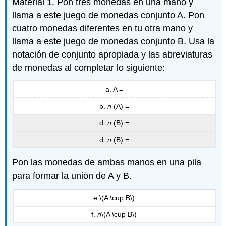
Material 1. Pon tres monedas en una mano y
llama a este juego de monedas conjunto A. Pon
cuatro monedas diferentes en tu otra mano y
llama a este juego de monedas conjunto B. Usa la
notación de conjunto apropiada y las abreviaturas
de monedas al completar lo siguiente:
a. A =
b.
n
(A) =
d.
n
(B) =
d.
n
(B) =
Pon las monedas de ambas manos en una pila
para formar la unión de A y B.
e.
\(A \cup B\)
f.
n
\(A \cup B\)