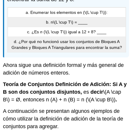
a. Enumerar los elementos en (
\(L \cup T\)
):
b. n
\(L \cup T\)
= ____
c. ¿Es
n
(
\(L \cup T\)
) igual a 12 + 8? ____
d. ¿Por qué no funcionó usar los conjuntos de Bloques A
Grandes y Bloques A Triangulares para encontrar la suma?
Ahora sigue una definición formal y más general de
adición de números enteros.
Teoría de Conjuntos Definición de Adición: Si A y
B son dos conjuntos disjuntos,
es
decir
\(A \cap
B\)
= Ø, entonces n (A) + n (B) = n (
\(A \cup B\)
)
.
A continuación se presentan algunos ejemplos de
cómo utilizar la definición de adición de la teoría de
conjuntos para agregar.