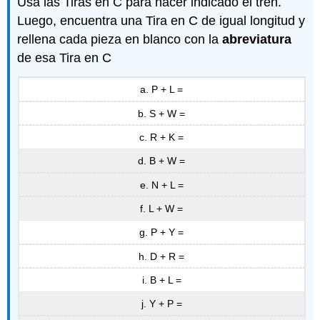
Usa las Tiras en C para hacer indicado el tren.
Luego, encuentra una Tira en C de igual longitud y
rellena cada pieza en blanco con la
abreviatura
de esa Tira en C
a. P + L =
b. S + W =
c. R + K =
d. B + W =
e. N + L =
f. L + W =
g. P + Y =
h. D + R =
i. B + L =
j. Y + P =