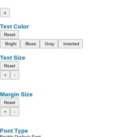
x
Text Color
Reset
Bright
Blues
Gray
Inverted
Text Size
Reset
+
-
Margin Size
Reset
+
-
Font Type
Enable Dyslexic Font