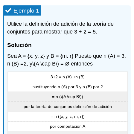
Ejemplo 1
Utilice la definición de adición de la teoría de
conjuntos para mostrar que 3 + 2 = 5.
Solución
Sea A = {x, y, z} y B = {m, r} Puesto que n (A) = 3,
n (B) =2, y
\(A \cap B\)
= Ø entonces
3+2 = n (A) +n (B)
sustituyendo n (A) por 3 y n (B) por 2
= n (
\(A \cup B\)
)
por la teoría de conjuntos definición de adición
= n ({x, y, z, m, r})
por computación A