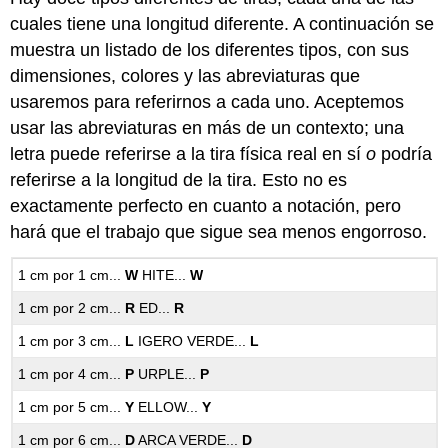
cuales tiene una longitud diferente. A continuación se
muestra un listado de los diferentes tipos, con sus
dimensiones, colores y las abreviaturas que
usaremos para referirnos a cada uno. Aceptemos
usar las abreviaturas en más de un contexto; una
letra puede referirse a la tira física real en sí
o
podría
referirse a la longitud de la tira. Esto no es
exactamente perfecto en cuanto a notación, pero
hará que el trabajo que sigue sea menos engorroso.
1 cm por 1 cm...
W
HITE...
W
1 cm por 2 cm...
R
ED...
R
1 cm por 3 cm...
L
IGERO VERDE...
L
1 cm por 4 cm...
P
URPLE...
P
1 cm por 5 cm...
Y
ELLOW...
Y
1 cm por 6 cm...
D
ARCA VERDE...
D