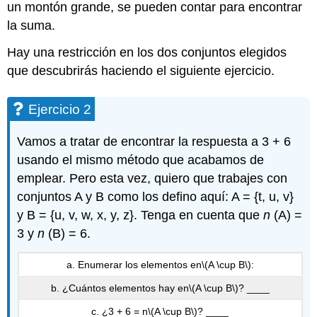
un montón grande, se pueden contar para encontrar
la suma.
Hay una restricción en los dos conjuntos elegidos
que descubrirás haciendo el siguiente ejercicio.
Ejercicio 2
Vamos a tratar de encontrar la respuesta a 3 + 6
usando el mismo método que acabamos de
emplear. Pero esta vez, quiero que trabajes con
conjuntos A y B como los defino aquí: A = {t, u, v}
y B = {u, v, w, x, y, z}. Tenga en cuenta que
n
(A) =
3 y
n
(B) = 6.
a. Enumerar los elementos en
\(A \cup B\)
:
b. ¿Cuántos elementos hay en
\(A \cup B\)
? ____
c. ¿3 + 6 = n
\(A \cup B\)
? ____