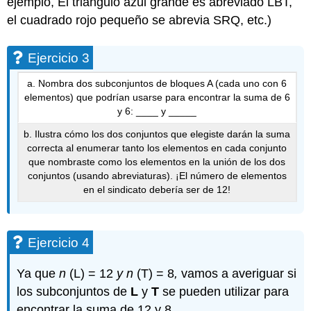
ejemplo, El triángulo azul grande es abreviado LBT,
el cuadrado rojo pequeño se abrevia SRQ, etc.)
Ejercicio 3
a. Nombra dos subconjuntos de bloques A (cada uno con 6
elementos) que podrían usarse para encontrar la suma de 6
y 6: ____ y _____
b. Ilustra cómo los dos conjuntos que elegiste darán la suma
correcta al enumerar tanto los elementos en cada conjunto
que nombraste como los elementos en la unión de los dos
conjuntos (usando abreviaturas). ¡El número de elementos
en el sindicato debería ser de 12!
Ejercicio 4
Ya que
n
(L) = 12
y n
(T) = 8
,
vamos a averiguar si
los subconjuntos de
L
y
T
se pueden utilizar para
encontrar la suma de 12 y 8.