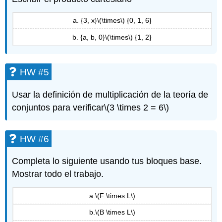
a. {3, x}
\(\times\)
{0, 1, 6}
b. {a, b, 0}
\(\times\)
{1, 2}
HW #5
Usar la definición de multiplicación de la teoría de
conjuntos para verificar
\(3 \times 2 = 6\)
HW #6
Completa lo siguiente usando tus bloques base.
Mostrar todo el trabajo.
a.
\(F \times L\)
b.
\(B \times L\)