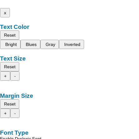
x
Text Color
Reset
Bright
Blues
Gray
Inverted
Text Size
Reset
+
-
Margin Size
Reset
+
-
Font Type
Enable Dyslexic Font