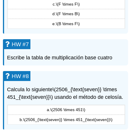
c.
\(F \times F\)
d.
\(F \times B\)
e.
\(B \times F\)
HW #7
Escribe la tabla de multiplicación base cuatro
HW #8
Calcula lo siguiente
\(2506_{\text{seven}} \times
451_{\text{seven}}\)
usando el método de celosía.
a.
\(2506 \times 451\)
b.
\(2506_{\text{seven}} \times 451_{\text{seven}}\)