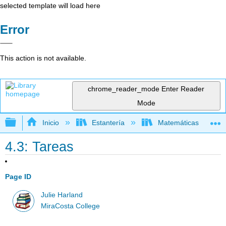
selected template will load here
Error
This action is not available.
chrome_reader_mode
Enter Reader
Mode
Expandir/contraer jerarquía global
Inicio
Estantería
Matemáticas
4.3: Tareas
Page ID
Julie Harland
MiraCosta College