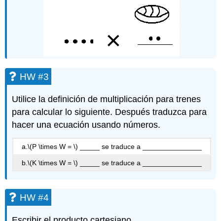
HW #3
Utilice la definición de multiplicación para trenes
para calcular lo siguiente. Después traduzca para
hacer una ecuación usando números.
a.
\(P \times W = \)
_____ se traduce a _______________
b.
\(K \times W = \)
_____ se traduce a _______________
HW #4
Escribir el producto cartesiano