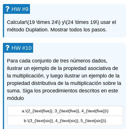
HW #9
Calcular
\(19 \times 24\)
y
\(24 \times 19\)
usar el
método Duplation. Mostrar todos los pasos.
HW #10
Para cada conjunto de tres números dados,
ilustrar un ejemplo de la propiedad asociativa de
la multiplicación, y luego ilustrar un ejemplo de la
propiedad distributiva de la multiplicación sobre la
suma. Siga los procedimientos descritos en este
módulo
a.
\(2_{\text{five}}, 3_{\text{five}}, 4_{\text{five}}\)
b.
\(3_{\text{six}}, 4_{\text{six}}, 5_{\text{six}}\)