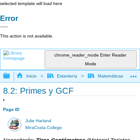
selected template will load here
Error
This action is not available.
chrome_reader_mode
Enter Reader
Mode
Expandir/contraer jerarquía global
Inicio
Estantería
Matemáticas
8.2: Primes y GCF
Page ID
Julie Harland
MiraCosta College