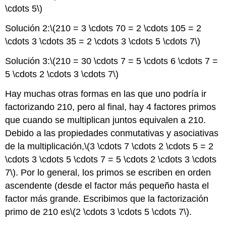
\cdots 5\)
Solución 2:
\(210 = 3 \cdots 70 = 2 \cdots 105 = 2
\cdots 3 \cdots 35 = 2 \cdots 3 \cdots 5 \cdots 7\)
Solución 3:
\(210 = 30 \cdots 7 = 5 \cdots 6 \cdots 7 =
5 \cdots 2 \cdots 3 \cdots 7\)
Hay muchas otras formas en las que uno podría ir
factorizando 210, pero al final, hay 4 factores primos
que cuando se multiplican juntos equivalen a 210.
Debido a las propiedades conmutativas y asociativas
de la multiplicación,
\(3 \cdots 7 \cdots 2 \cdots 5 = 2
\cdots 3 \cdots 5 \cdots 7 = 5 \cdots 2 \cdots 3 \cdots
7\)
. Por lo general, los primos se escriben en orden
ascendente (desde el factor más pequeño hasta el
factor más grande. Escribimos que la factorización
primo de 210 es
\(2 \cdots 3 \cdots 5 \cdots 7\)
.