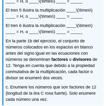
____ = H, o ____
\(\times\)
____ = _____
El tren 5 ilustra la multiplicación ____
\(\times\)
____ = H, o ____
\(\times\)
____ = _____
El tren 6 ilustra la multiplicación ____
\(\times\)
____ = H, o ____
\(\times\)
____ = _____
En la parte 1b del ejercicio, el conjunto de
números colocados en los espacios en blanco
antes del signo igual en las ecuaciones con
números se denominan
factores
o
divisores
de
12. Tenga en cuenta que debido a la propiedad
conmutativa de la multiplicación, cada factor o
divisor se enumeró dos veces.
c. Enumere los números que son factores de 12
(longitud de la tira C rosa fuerte). Solo enumere
cada número una vez.