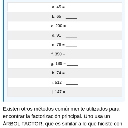
a. 45 = _____
b. 65 = _____
c. 200 = _____
d. 91 = _____
e. 76 = _____
f. 350 = _____
g. 189 = _____
h. 74 = _____
i. 512 = _____
j. 147 = _____
Existen otros métodos comúnmente utilizados para
encontrar la factorización principal. Uno usa un
ÁRBOL FACTOR, que es similar a lo que hiciste con