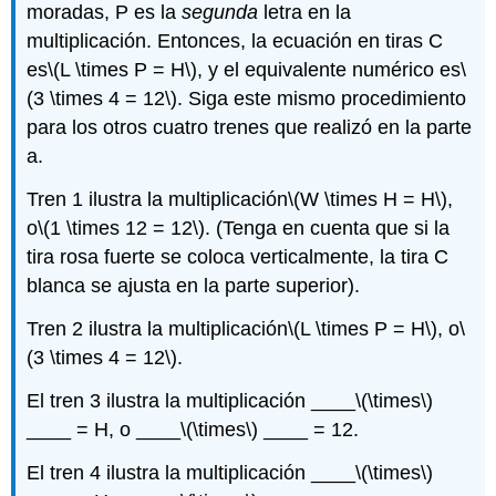
moradas, P es la
segunda
letra en la
multiplicación. Entonces, la ecuación en tiras C
es
\(L \times P = H\)
, y el equivalente numérico es
\
(3 \times 4 = 12\)
. Siga este mismo procedimiento
para los otros cuatro trenes que realizó en la parte
a.
Tren 1 ilustra la multiplicación
\(W \times H = H\)
,
o
\(1 \times 12 = 12\)
. (Tenga en cuenta que si la
tira rosa fuerte se coloca verticalmente, la tira C
blanca se ajusta en la parte superior).
Tren 2 ilustra la multiplicación
\(L \times P = H\)
, o
\
(3 \times 4 = 12\)
.
El tren 3 ilustra la multiplicación ____
\(\times\)
____ = H, o ____
\(\times\)
____ = 12.
El tren 4 ilustra la multiplicación ____
\(\times\)