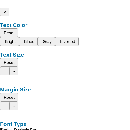
x
Text Color
Reset
Bright
Blues
Gray
Inverted
Text Size
Reset
+
-
Margin Size
Reset
+
-
Font Type
Enable Dyslexic Font