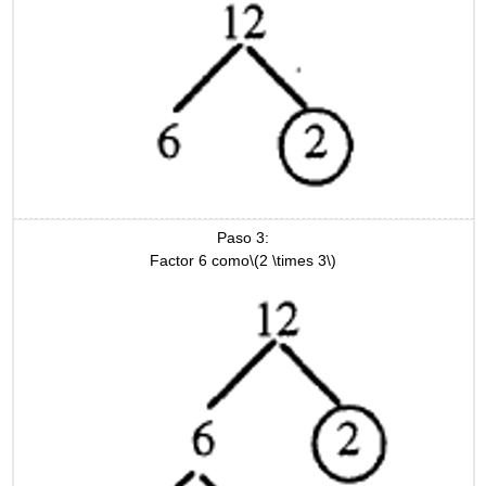
Paso 3:
Factor 6 como
\(2 \times 3\)