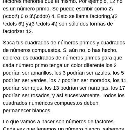
factores menores que él mismo. Por ejemplo, 12 no
es un número primo. Se puede escribir como 2
\
(\cdot\)
6 o 3
\(\cdot\)
4. Esto se llama factoring,
\(2
\cdots 6\)
y
\(3 \cdots 4\)
son sólo dos formas de
factorizar 12.
Saca tus cuadrados de números primos y cuadrados
de números compuestos. Si aún no lo has hecho,
colorea los cuadrados de números primos para que
cada número primo tenga un color diferente los 2
podrían ser amarillos, los 3 podrían ser azules, los 5
podrían ser verdes, los 7 podrían ser morados, los 11
podrían ser rojos, los 13 podrían ser naranjas, los 17
podrían ser rosados, y así sucesivamente. Todos los
cuadrados numéricos compuestos deben
permanecer blancos.
Lo que vamos a hacer son números de factores.
Cada vez que tenemos un número blanco, sabemos