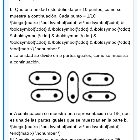
b. Que una unidad esté definida por 10 puntos, como se
muestra a continuación. Cada punto = 1/10
\[\begin{matrix} \boldsymbol{\cdot} & \boldsymbol{\cdot} &
\boldsymbol{\cdot} & \boldsymbol{\cdot} & \boldsymbol{\cdot}
\\ \boldsymbol{\cdot} & \boldsymbol{\cdot} &
\boldsymbol{\cdot} & \boldsymbol{\cdot} & \boldsymbol{\cdot}
\end{matrix} \nonumber \]
i. La unidad se divide en 5 partes iguales, como se muestra
a continuación.
ii. A continuación se muestra una representación de 1/5, que
es una de las partes iguales que se muestran en la parte b.
\[\begin{matrix} \boldsymbol{\cdot} & \boldsymbol{\cdot}
\end{matrix} \nonumber \]
III.A continuación se muestra una representación de 2/5