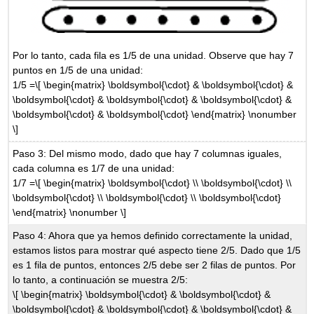
Por lo tanto, cada fila es 1/5 de una unidad. Observe que hay 7
puntos en 1/5 de una unidad:
1/5 =
\[ \begin{matrix} \boldsymbol{\cdot} & \boldsymbol{\cdot} &
\boldsymbol{\cdot} & \boldsymbol{\cdot} & \boldsymbol{\cdot} &
\boldsymbol{\cdot} & \boldsymbol{\cdot} \end{matrix} \nonumber
\]
Paso 3: Del mismo modo, dado que hay 7 columnas iguales,
cada columna es 1/7 de una unidad:
1/7 =
\[ \begin{matrix} \boldsymbol{\cdot} \\ \boldsymbol{\cdot} \\
\boldsymbol{\cdot} \\ \boldsymbol{\cdot} \\ \boldsymbol{\cdot}
\end{matrix} \nonumber \]
Paso 4: Ahora que ya hemos definido correctamente la unidad,
estamos listos para mostrar qué aspecto tiene 2/5. Dado que 1/5
es 1 fila de puntos, entonces 2/5 debe ser 2 filas de puntos. Por
lo tanto, a continuación se muestra 2/5:
\[ \begin{matrix} \boldsymbol{\cdot} & \boldsymbol{\cdot} &
\boldsymbol{\cdot} & \boldsymbol{\cdot} & \boldsymbol{\cdot} &