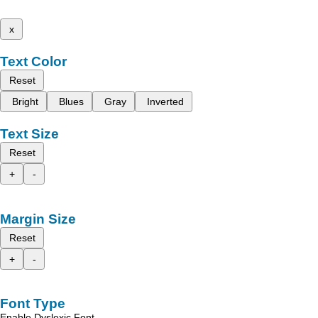
x
Text Color
Reset
Bright
Blues
Gray
Inverted
Text Size
Reset
+
-
Margin Size
Reset
+
-
Font Type
Enable Dyslexic Font