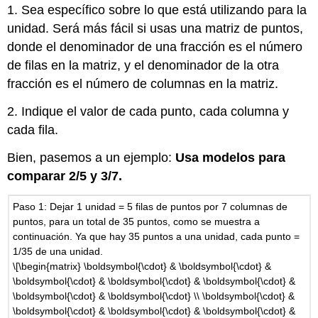
1. Sea específico sobre lo que está utilizando para la
unidad. Será más fácil si usas una matriz de puntos,
donde el denominador de una fracción es el número
de filas en la matriz, y el denominador de la otra
fracción es el número de columnas en la matriz.
2. Indique el valor de cada punto, cada columna y
cada fila.
Bien, pasemos a un ejemplo:
Usa modelos para
comparar 2/5 y 3/7.
Paso 1: Dejar 1 unidad = 5 filas de puntos por 7 columnas de
puntos, para un total de 35 puntos, como se muestra a
continuación. Ya que hay 35 puntos a una unidad, cada punto =
1/35 de una unidad.
\[\begin{matrix} \boldsymbol{\cdot} & \boldsymbol{\cdot} &
\boldsymbol{\cdot} & \boldsymbol{\cdot} & \boldsymbol{\cdot} &
\boldsymbol{\cdot} & \boldsymbol{\cdot} \\ \boldsymbol{\cdot} &
\boldsymbol{\cdot} & \boldsymbol{\cdot} & \boldsymbol{\cdot} &