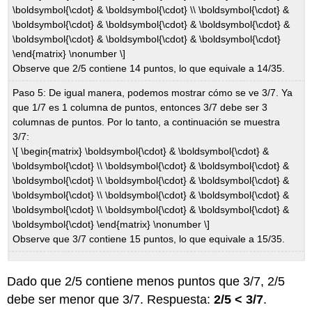
\boldsymbol{\cdot} & \boldsymbol{\cdot} \\ \boldsymbol{\cdot} &
\boldsymbol{\cdot} & \boldsymbol{\cdot} & \boldsymbol{\cdot} &
\boldsymbol{\cdot} & \boldsymbol{\cdot} & \boldsymbol{\cdot}
\end{matrix} \nonumber \]
Observe que 2/5 contiene 14 puntos, lo que equivale a 14/35.
Paso 5: De igual manera, podemos mostrar cómo se ve 3/7. Ya
que 1/7 es 1 columna de puntos, entonces 3/7 debe ser 3
columnas de puntos. Por lo tanto, a continuación se muestra
3/7:
\[ \begin{matrix} \boldsymbol{\cdot} & \boldsymbol{\cdot} &
\boldsymbol{\cdot} \\ \boldsymbol{\cdot} & \boldsymbol{\cdot} &
\boldsymbol{\cdot} \\ \boldsymbol{\cdot} & \boldsymbol{\cdot} &
\boldsymbol{\cdot} \\ \boldsymbol{\cdot} & \boldsymbol{\cdot} &
\boldsymbol{\cdot} \\ \boldsymbol{\cdot} & \boldsymbol{\cdot} &
\boldsymbol{\cdot} \end{matrix} \nonumber \]
Observe que 3/7 contiene 15 puntos, lo que equivale a 15/35.
Dado que 2/5 contiene menos puntos que 3/7, 2/5
debe ser menor que 3/7. Respuesta:
2/5 < 3/7
.