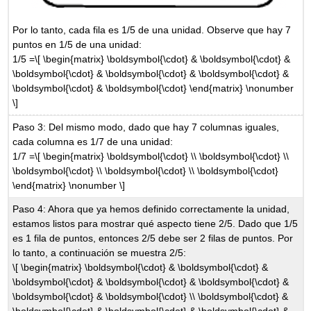
Por lo tanto, cada fila es 1/5 de una unidad. Observe que hay 7
puntos en 1/5 de una unidad:
1/5 =
\[ \begin{matrix} \boldsymbol{\cdot} & \boldsymbol{\cdot} &
\boldsymbol{\cdot} & \boldsymbol{\cdot} & \boldsymbol{\cdot} &
\boldsymbol{\cdot} & \boldsymbol{\cdot} \end{matrix} \nonumber
\]
Paso 3: Del mismo modo, dado que hay 7 columnas iguales,
cada columna es 1/7 de una unidad:
1/7 =
\[ \begin{matrix} \boldsymbol{\cdot} \\ \boldsymbol{\cdot} \\
\boldsymbol{\cdot} \\ \boldsymbol{\cdot} \\ \boldsymbol{\cdot}
\end{matrix} \nonumber \]
Paso 4: Ahora que ya hemos definido correctamente la unidad,
estamos listos para mostrar qué aspecto tiene 2/5. Dado que 1/5
es 1 fila de puntos, entonces 2/5 debe ser 2 filas de puntos. Por
lo tanto, a continuación se muestra 2/5:
\[ \begin{matrix} \boldsymbol{\cdot} & \boldsymbol{\cdot} &
\boldsymbol{\cdot} & \boldsymbol{\cdot} & \boldsymbol{\cdot} &
\boldsymbol{\cdot} & \boldsymbol{\cdot} \\ \boldsymbol{\cdot} &
\boldsymbol{\cdot} & \boldsymbol{\cdot} & \boldsymbol{\cdot} &