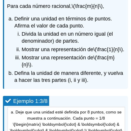
Para cada número racional,
\(\frac{m}{n}\)
,
Definir una unidad en términos de puntos.
Afirma el valor de cada punto.
Divida la unidad en un número igual (el
denominador) de partes.
Mostrar una representación de
\(\frac{1}{n}\)
.
Mostrar una representación de
\(\frac{m}
{n}\)
.
Defina la unidad de manera diferente, y vuelva
a hacer las tres partes (i, ii y iii).
Ejemplo 1:3/8
a. Deje que una unidad esté definida por 8 puntos, como se
muestra a continuación. Cada punto = 1/8
\[\begin{matrix} \boldsymbol{\cdot} & \boldsymbol{\cdot} &
\boldsymbol{\cdot} & \boldsymbol{\cdot} \\ \boldsymbol{\cdot}