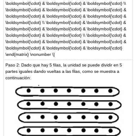
\boldsymbol{\cdot} & \boldsymbol{\cdot} & \boldsymbol{\cdot} \\
\boldsymbol{\cdot} & \boldsymbol{\cdot} & \boldsymbol{\cdot} &
\boldsymbol{\cdot} & \boldsymbol{\cdot} & \boldsymbol{\cdot} &
\boldsymbol{\cdot} \\ \boldsymbol{\cdot} & \boldsymbol{\cdot} &
\boldsymbol{\cdot} & \boldsymbol{\cdot} & \boldsymbol{\cdot} &
\boldsymbol{\cdot} & \boldsymbol{\cdot} \\ \boldsymbol{\cdot} &
\boldsymbol{\cdot} & \boldsymbol{\cdot} & \boldsymbol{\cdot} &
\boldsymbol{\cdot} & \boldsymbol{\cdot} & \boldsymbol{\cdot}
\end{matrix} \nonumber \]
Paso 2: Dado que hay 5 filas, la unidad se puede dividir en 5
partes iguales dando vueltas a las filas, como se muestra a
continuación: