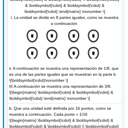
& \boldsymbol{\cdot} & \boldsymbol{\cdot} &
\boldsymbol{\cdot} \end{matrix} \nonumber \]
i. La unidad se divide en 8 partes iguales, como se muestra
a continuación.
ii. A continuación se muestra una representación de 1/8, que
es una de las partes iguales que se muestran en la parte b.
\[\boldsymbol{\cdot}\nonumber \]
III.A continuación se muestra una representación de 3/8.
\[\begin{matrix} \boldsymbol{\cdot} & \boldsymbol{\cdot} &
\boldsymbol{\cdot} \end{matrix} \nonumber \]
b. Que una unidad esté definida por 16 puntos, como se
muestra a continuación. Cada punto = 1/16
\[\begin{matrix} \boldsymbol{\cdot} & \boldsymbol{\cdot} &
\boldsymbol{\cdot} & \boldsymbol{\cdot} \\ \boldsymbol{\cdot}