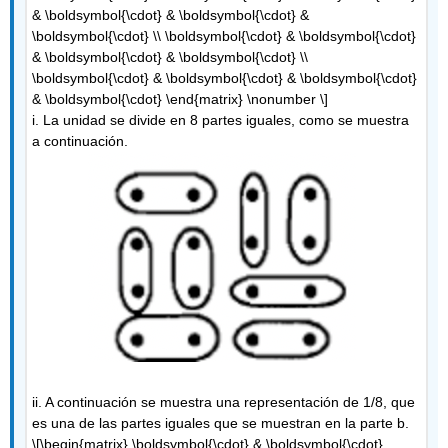
& \boldsymbol{\cdot} & \boldsymbol{\cdot} &
\boldsymbol{\cdot} \\ \boldsymbol{\cdot} & \boldsymbol{\cdot}
& \boldsymbol{\cdot} & \boldsymbol{\cdot} \\
\boldsymbol{\cdot} & \boldsymbol{\cdot} & \boldsymbol{\cdot}
& \boldsymbol{\cdot} \end{matrix} \nonumber \]
i. La unidad se divide en 8 partes iguales, como se muestra
a continuación.
ii. A continuación se muestra una representación de 1/8, que
es una de las partes iguales que se muestran en la parte b.
\[\begin{matrix} \boldsymbol{\cdot} & \boldsymbol{\cdot}