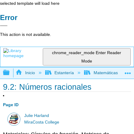
selected template will load here
Error
This action is not available.
chrome_reader_mode
Enter Reader
Mode
Expandir/contraer jerarquía global
Inicio
Estantería
Matemáticas
9.2: Números racionales
Page ID
Julie Harland
MiraCosta College