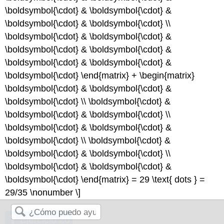
\boldsymbol{\cdot} & \boldsymbol{\cdot} &
\boldsymbol{\cdot} & \boldsymbol{\cdot} \\
\boldsymbol{\cdot} & \boldsymbol{\cdot} &
\boldsymbol{\cdot} & \boldsymbol{\cdot} &
\boldsymbol{\cdot} & \boldsymbol{\cdot} &
\boldsymbol{\cdot} \end{matrix} + \begin{matrix}
\boldsymbol{\cdot} & \boldsymbol{\cdot} &
\boldsymbol{\cdot} \\ \boldsymbol{\cdot} &
\boldsymbol{\cdot} & \boldsymbol{\cdot} \\
\boldsymbol{\cdot} & \boldsymbol{\cdot} &
\boldsymbol{\cdot} \\ \boldsymbol{\cdot} &
\boldsymbol{\cdot} & \boldsymbol{\cdot} \\
\boldsymbol{\cdot} & \boldsymbol{\cdot} &
\boldsymbol{\cdot} \end{matrix} = 29 \text{ dots } =
29/35 \nonumber \]
Ejercicio 20