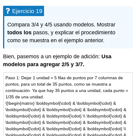
Ejercicio 19
Compara 3/4 y 4/5 usando modelos. Mostrar
todos los
pasos, y explicar el procedimiento
como se muestra en el ejemplo anterior.
Bien, pasemos a un ejemplo de adición:
Usa
modelos para agregar 2/5 y 3/7.
Paso 1: Dejar 1 unidad = 5 filas de puntos por 7 columnas de
puntos, para un total de 35 puntos, como se muestra a
continuación. Ya que hay 35 puntos a una unidad, cada punto =
1/35 de una unidad.
\[\begin{matrix} \boldsymbol{\cdot} & \boldsymbol{\cdot} &
\boldsymbol{\cdot} & \boldsymbol{\cdot} & \boldsymbol{\cdot} &
\boldsymbol{\cdot} & \boldsymbol{\cdot} \\ \boldsymbol{\cdot} &
\boldsymbol{\cdot} & \boldsymbol{\cdot} & \boldsymbol{\cdot} &
\boldsymbol{\cdot} & \boldsymbol{\cdot} & \boldsymbol{\cdot} \\
\boldsymbol{\cdot} & \boldsymbol{\cdot} & \boldsymbol{\cdot} &