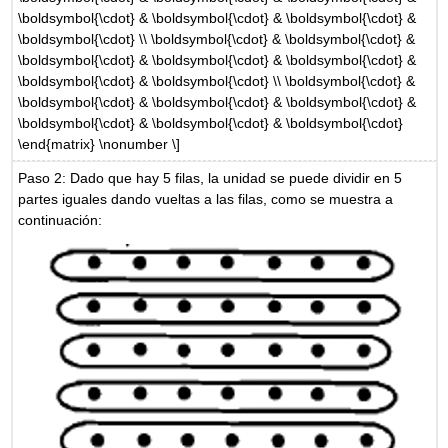
\boldsymbol{\cdot} & \boldsymbol{\cdot} & \boldsymbol{\cdot} &
\boldsymbol{\cdot} \\ \boldsymbol{\cdot} & \boldsymbol{\cdot} &
\boldsymbol{\cdot} & \boldsymbol{\cdot} & \boldsymbol{\cdot} &
\boldsymbol{\cdot} & \boldsymbol{\cdot} \\ \boldsymbol{\cdot} &
\boldsymbol{\cdot} & \boldsymbol{\cdot} & \boldsymbol{\cdot} &
\boldsymbol{\cdot} & \boldsymbol{\cdot} & \boldsymbol{\cdot}
\end{matrix} \nonumber \]
Paso 2: Dado que hay 5 filas, la unidad se puede dividir en 5
partes iguales dando vueltas a las filas, como se muestra a
continuación: