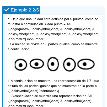
Ejemplo 2:2/5
a. Deje que una unidad esté definida por 5 puntos, como se
muestra a continuación. Cada punto = 1/5
\[\begin{matrix} \boldsymbol{\cdot} & \boldsymbol{\cdot} &
\boldsymbol{\cdot} & \boldsymbol{\cdot} & \boldsymbol{\cdot}
\end{matrix} \nonumber \]
i. La unidad se divide en 5 partes iguales, como se muestra
a continuación.
ii. A continuación se muestra una representación de 1/5, que
es una de las partes iguales que se muestran en la parte b.
\[ \boldsymbol{\cdot} \nonumber \]
III.A continuación se muestra una representación de 2/5.
\[\begin{matrix} \boldsymbol{\cdot} & \boldsymbol{\cdot}
\end{matrix} \nonumber \]