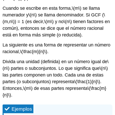
Cuando se escribe en esta forma,
\(m\)
se llama
numerador y
\(n\)
se llama denominador. Si GCF (
\
(m,n\)
) = 1 (es decir,
\(m\)
y no
\(n\)
tienen factores en
común), entonces se dice que el número racional
está en forma más simple (o reducida).
La siguiente es una forma de representar un número
racional,
\(\frac{m}{n}\)
.
Divida una unidad (definida) en un número igual de
\
(n\)
partes o subconjuntos. Lo que significa que
\(n\)
las partes componen un todo. Cada una de estas
partes (o subconjuntos) representa
\(\frac{1}{n}\)
.
Entonces,
\(m\)
de esas partes representa
\(\frac{m}
{n}\)
.
Ejemplos