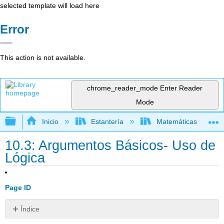
selected template will load here
Error
This action is not available.
chrome_reader_mode
Enter Reader
Mode
Expandir/contraer jerarquía global
Inicio
Estantería
Matemáticas
10.3: Argumentos Básicos- Uso de
Lógica
Page ID
Índice
Ejemplo