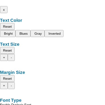
x
Text Color
Reset
Bright
Blues
Gray
Inverted
Text Size
Reset
+
-
Margin Size
Reset
+
-
Font Type
Enable Dyslexic Font