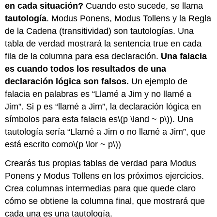
en cada situación?
Cuando esto sucede, se llama
tautología
. Modus Ponens, Modus Tollens y la Regla
de la Cadena (transitividad) son tautologías. Una
tabla de verdad mostrará la sentencia true en cada
fila de la columna para esa declaración.
Una falacia
es cuando
todos los resultados de una
declaración lógica son falsos.
Un ejemplo de
falacia en palabras es “Llamé a Jim y no llamé a
Jim”. Si p es “llamé a Jim”, la declaración lógica en
símbolos para esta falacia es
\(p \land ~ p\)
). Una
tautología sería “Llamé a Jim o no llamé a Jim”, que
está escrito como
\(p \lor ~ p\)
)
Crearás tus propias tablas de verdad para Modus
Ponens y Modus Tollens en los próximos ejercicios.
Crea columnas intermedias para que quede claro
cómo se obtiene la columna final, que mostrará que
cada una es una tautología.