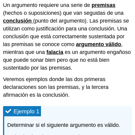
Un argumento requiere una serie de
premisas
1
(hechos o suposiciones) que van seguidas de una
Ejemplo
2
conclusión
(punto del argumento). Las premisas se
Ejemplo
utilizan como justificación para una conclusión. Una
Ejercicio
conclusión que está correctamente sustentada por
17
las premisas se conoce como
argumento válido
,
Ejercicio
mientras que una
falacia
es un argumento engañoso
18
Ejercicio
que puede sonar bien pero que no está bien
19
sustentado por las premisas.
Ejercicio
20
Veremos ejemplos donde las dos primeras
Ejercicio
declaraciones son las premisas, y la tercera
21
afirmación es la conclusión.
Ejercicio
22
Ejemplo 1
Ejercicio
23
Determinar si el siguiente argumento es válido.