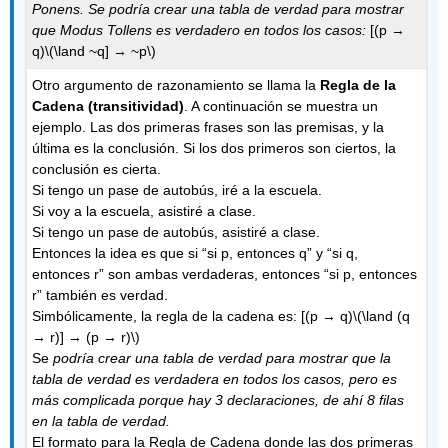
Ponens. Se podría crear una tabla de verdad para mostrar
que Modus Tollens es verdadero en todos los casos:
[(p →
q)
\(\land ~q] → ~p\)
Otro argumento de razonamiento se llama la
Regla de la
Cadena (transitividad)
. A continuación se muestra un
ejemplo. Las dos primeras frases son las premisas, y la
última es la conclusión. Si los dos primeros son ciertos, la
conclusión es cierta.
Si tengo un pase de autobús, iré a la escuela.
Si voy a la escuela, asistiré a clase.
Si tengo un pase de autobús, asistiré a clase.
Entonces la idea es que si “si p, entonces q” y “si q,
entonces r” son ambas verdaderas, entonces “si p, entonces
r” también es verdad.
Simbólicamente, la regla de la cadena es: [(p → q)
\(\land (q
→ r)] → (p → r)\)
Se
podría crear una tabla de verdad para mostrar que la
tabla de verdad es verdadera en todos los casos, pero es
más complicada porque hay 3 declaraciones, de ahí 8 filas
en la tabla de verdad.
El formato para la Regla de Cadena donde las dos primeras