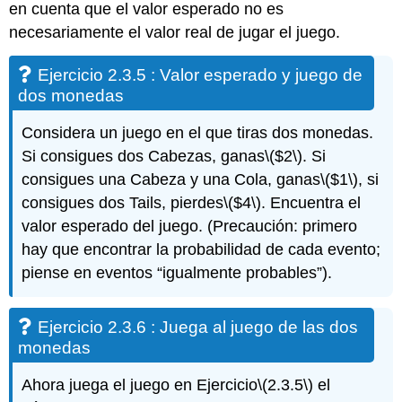
en cuenta que el valor esperado no es
necesariamente el valor real de jugar el juego.
Ejercicio 2.3.5 : Valor esperado y juego de
dos monedas
Considera un juego en el que tiras dos monedas.
Si consigues dos Cabezas, ganas
\($2\)
. Si
consigues una Cabeza y una Cola, ganas
\($1\)
, si
consigues dos Tails, pierdes
\($4\)
. Encuentra el
valor esperado del juego. (Precaución: primero
hay que encontrar la probabilidad de cada evento;
piense en eventos “igualmente probables”).
Ejercicio 2.3.6 : Juega al juego de las dos
monedas
Ahora juega el juego en Ejercicio
\(2.3.5\)
el