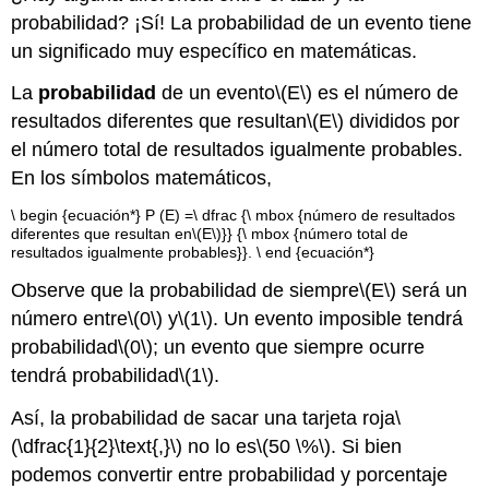
probabilidad? ¡Sí! La probabilidad de un evento tiene
un significado muy específico en matemáticas.
La
probabilidad
de un evento
\(E\)
es el número de
resultados diferentes que resultan
\(E\)
divididos por
el número total de resultados igualmente probables.
En los símbolos matemáticos,
\ begin {ecuación*} P (E) =\ dfrac {\ mbox {número de resultados
diferentes que resultan en
\(E\)
}} {\ mbox {número total de
resultados igualmente probables}}. \ end {ecuación*}
Observe que la probabilidad de siempre
\(E\)
será un
número entre
\(0\)
y
\(1\)
. Un evento imposible tendrá
probabilidad
\(0\)
; un evento que siempre ocurre
tendrá probabilidad
\(1\)
.
Así, la probabilidad de sacar una tarjeta roja
\
(\dfrac{1}{2}\text{,}\)
no lo es
\(50 \%\)
. Si bien
podemos convertir entre probabilidad y porcentaje