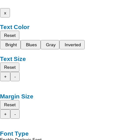
x
Text Color
Reset
Bright
Blues
Gray
Inverted
Text Size
Reset
+
-
Margin Size
Reset
+
-
Font Type
Enable Dyslexic Font