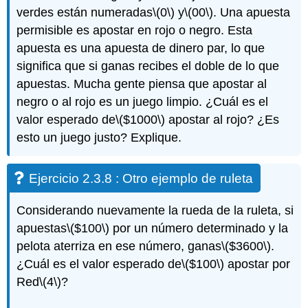
verdes están numeradas
\(0\)
y
\(00\)
. Una apuesta
permisible es apostar en rojo o negro. Esta
apuesta es una apuesta de dinero par, lo que
significa que si ganas recibes el doble de lo que
apuestas. Mucha gente piensa que apostar al
negro o al rojo es un juego limpio. ¿Cuál es el
valor esperado de
\($1000\)
apostar al rojo? ¿Es
esto un juego justo? Explique.
Ejercicio 2.3.8 : Otro ejemplo de ruleta
Considerando nuevamente la rueda de la ruleta, si
apuestas
\($100\)
por un número determinado y la
pelota aterriza en ese número, ganas
\($3600\)
.
¿Cuál es el valor esperado de
\($100\)
apostar por
Red
\(4\)
?