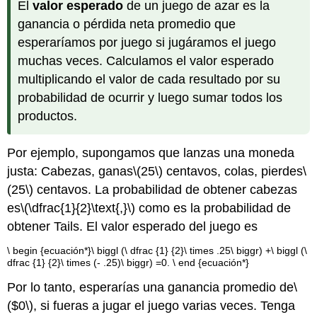
El
valor esperado
de un juego de azar es la
ganancia o pérdida neta promedio que
esperaríamos por juego si jugáramos el juego
muchas veces. Calculamos el valor esperado
multiplicando el valor de cada resultado por su
probabilidad de ocurrir y luego sumar todos los
productos.
Por ejemplo, supongamos que lanzas una moneda
justa: Cabezas, ganas
\(25\)
centavos, colas, pierdes
\
(25\)
centavos. La probabilidad de obtener cabezas
es
\(\dfrac{1}{2}\text{,}\)
como es la probabilidad de
obtener Tails. El valor esperado del juego es
\ begin {ecuación*}\ biggl (\ dfrac {1} {2}\ times .25\ biggr) +\ biggl (\
dfrac {1} {2}\ times (- .25)\ biggr) =0. \ end {ecuación*}
Por lo tanto, esperarías una ganancia promedio de
\
($0\)
, si fueras a jugar el juego varias veces. Tenga