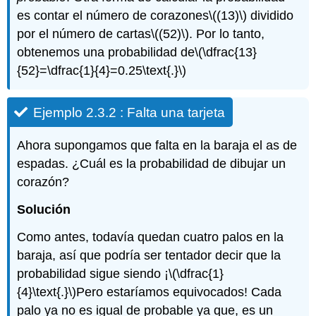
es contar el número de corazones
\((13)\)
dividido
por el número de cartas
\((52)\)
. Por lo tanto,
obtenemos una probabilidad de
\(\dfrac{13}
{52}=\dfrac{1}{4}=0.25\text{.}\)
Ejemplo 2.3.2 : Falta una tarjeta
Ahora supongamos que falta en la baraja el as de
espadas. ¿Cuál es la probabilidad de dibujar un
corazón?
Solución
Como antes, todavía quedan cuatro palos en la
baraja, así que podría ser tentador decir que la
probabilidad sigue siendo ¡
\(\dfrac{1}
{4}\text{.}\)
Pero estaríamos equivocados! Cada
palo ya no es igual de probable ya que, es un