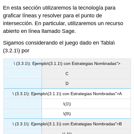
En esta sección utilizaremos la tecnología para
graficar líneas y resolver para el punto de
intersección. En particular, utilizaremos un recurso
abierto en línea llamado
Sage
.
Sigamos considerando el juego dado en Tabla
\
(3.2.1\)
por
\ (3.3.1\): Ejemplo
\(3.1.1\)
con Estrategias Nombradas">
C
D
\ (3.3.1\): Ejemplo
\(3.1.1\)
con Estrategias Nombradas">A
\(1\)
\(0\)
\ (3.3.1\): Ejemplo
\(3.1.1\)
con Estrategias Nombradas">B
\(-1\)