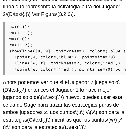
línea que representa la estrategia pura del Jugador
2
\(D\text{.}\)
Ver Figura
\(3.2.3\)
.
u=(0,1);

v=(1,-1);

w=(0,0);

z=(1, 2);

show(line([u, v], thickness=2, color=('blue'))
  +point(v, color=('blue'), pointsize=70)

  +line([w, z], thickness=2, color=('red'))

  +point(w, color=('red'), pointsize=70)+point
Ahora podemos ver que si el Jugador 2 juega solo
\
(D\text{,}\)
entonces el Jugador 1 lo hace mejor
jugando solo de
\(B\text{.}\)
nuevo, puedes usar esta
celda de Sage para trazar las estrategias puras de
ambos jugadores 2. Los puntos
\(u\)
y
\(v\)
son para la
estrategia
\(C\text{,}\)
mientras que los puntos
\(w\)
y
\
(z\)
son para la estrategia
\(D\text{.}\)