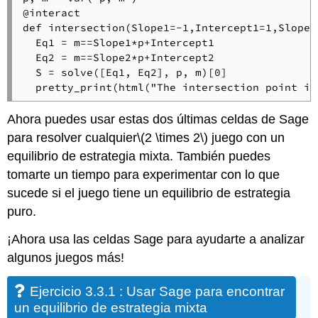
@interact

def intersection(Slope1=-1,Intercept1=1,Slope2
  Eq1 = m==Slope1*p+Intercept1

  Eq2 = m==Slope2*p+Intercept2

  S = solve([Eq1, Eq2], p, m)[0]

  pretty_print(html("The intersection point is
Ahora puedes usar estas dos últimas celdas de Sage
para resolver cualquier
\(2 \times 2\)
juego con un
equilibrio de estrategia mixta. También puedes
tomarte un tiempo para experimentar con lo que
sucede si el juego tiene un equilibrio de estrategia
puro.
¡Ahora usa las celdas Sage para ayudarte a analizar
algunos juegos más!
Ejercicio 3.3.1 : Usar Sage para encontrar
un equilibrio de estrategia mixta