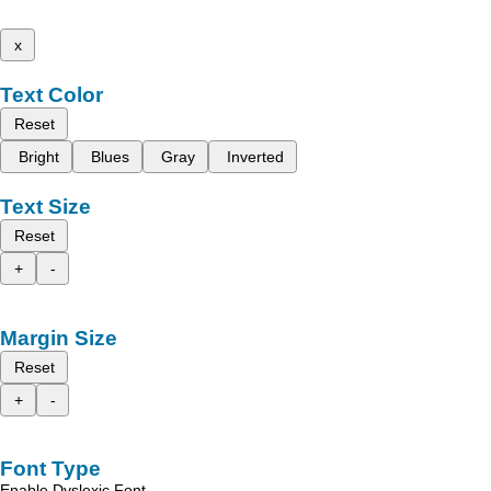
x
Text Color
Reset
Bright
Blues
Gray
Inverted
Text Size
Reset
+
-
Margin Size
Reset
+
-
Font Type
Enable Dyslexic Font