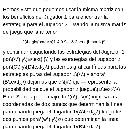
Hemos visto que podemos usar la misma matriz con
los beneficios del Jugador 1 para encontrar la
estrategia para el Jugador 2. Usando la misma matriz
de juego que la anterior:
\(\begin{bmatrix}1 & 0 \\-1 & 2 \end{bmatrix}\)
y continuar etiquetando las estrategias del Jugador 1
por
\(A\)
y
\(B\text{,}\)
y las estrategias del Jugador 2
por
\(C\)
y
\(D\text{,}\)
podemos graficar líneas para las
estrategias puras del Jugador 1
\(A\)
y ahora
\
(B\text{.}\)
dejamos que el
\(x\)
eje —represente la
probabilidad de que el Jugador 2 juegue
\(D\text{.}\)
En el Sabio applet abajo, for
\(u\)
e
\(v\)
ingresa las
coordenadas de dos puntos que determinan la línea
para cuando juega el Jugador 1
\(A\text{,}\)
luego los
dos puntos para
\(w\)
y
\(z\)
que determinan la línea
para cuando juega el Jugador 1
\(B\text{.}\)