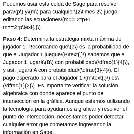
Podemos usar esta celda de Sage para resolver
para
\(p\)
y
\(m\)
para cualquier
\(2\times 2\)
juego
editando las ecuaciones
\(m==-2*p+1,
m==2*p\text{.}\)
Paso 4:
Determina la estrategia mixta máxima del
jugador 1. Recordando que
\(p\)
es la probabilidad de
que el Jugador 1 juegue
\(B\text{,}\)
sabemos que el
Jugador 1 jugará
\(B\)
con probabilidad
\(\dfrac{1}{4}\)
,
y así, jugará A con probabilidad
\(\dfrac{3}{4}\)
. El
pago esperado para el Jugador 1,
\(m\text{,}\)
es
\
(\dfrac{1}{2}\)
. Es importante verificar la solución
algebraica con donde aparece el punto de
intersección en la gráfica. Aunque estamos utilizando
la tecnología para ayudarnos a graficar y resolver el
punto de intersección, necesitamos poder detectar
cualquier error que cometamos ingresando la
información en Sage.