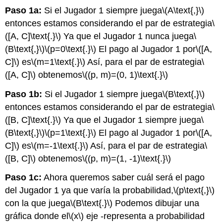
Paso 1a:
Si el Jugador 1 siempre juega
\(A\text{,}\)
entonces estamos considerando el par de estrategia
\
([A, C]\text{.}\)
Ya que el Jugador 1 nunca juega
\
(B\text{,}\)
\(p=0\text{.}\)
El pago al Jugador 1 por
\([A,
C]\)
es
\(m=1\text{.}\)
Así, para el par de estrategia
\
([A, C]\)
obtenemos
\((p, m)=(0, 1)\text{.}\)
Paso 1b:
Si el Jugador 1 siempre juega
\(B\text{,}\)
entonces estamos considerando el par de estrategia
\
([B, C]\text{.}\)
Ya que el Jugador 1 siempre juega
\
(B\text{,}\)
\(p=1\text{.}\)
El pago al Jugador 1 por
\([A,
C]\)
es
\(m=-1\text{.}\)
Así, para el par de estrategia
\
([B, C]\)
obtenemos
\((p, m)=(1, -1)\text{.}\)
Paso 1c:
Ahora queremos saber cuál será el pago
del Jugador 1 ya que varía la probabilidad,
\(p\text{,}\)
con la que juega
\(B\text{.}\)
Podemos dibujar una
gráfica donde el
\(x\)
eje -representa a probabilidad