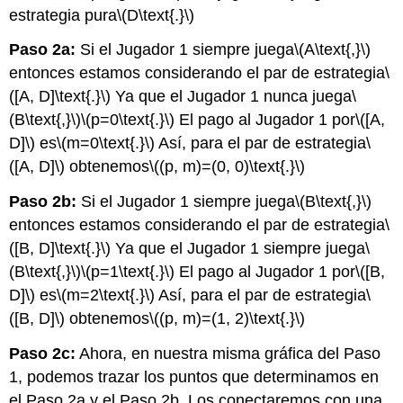
estrategia pura
\(D\text{.}\)
Paso 2a:
Si el Jugador 1 siempre juega
\(A\text{,}\)
entonces estamos considerando el par de estrategia
\
([A, D]\text{.}\)
Ya que el Jugador 1 nunca juega
\
(B\text{,}\)
\(p=0\text{.}\)
El pago al Jugador 1 por
\([A,
D]\)
es
\(m=0\text{.}\)
Así, para el par de estrategia
\
([A, D]\)
obtenemos
\((p, m)=(0, 0)\text{.}\)
Paso 2b:
Si el Jugador 1 siempre juega
\(B\text{,}\)
entonces estamos considerando el par de estrategia
\
([B, D]\text{.}\)
Ya que el Jugador 1 siempre juega
\
(B\text{,}\)
\(p=1\text{.}\)
El pago al Jugador 1 por
\([B,
D]\)
es
\(m=2\text{.}\)
Así, para el par de estrategia
\
([B, D]\)
obtenemos
\((p, m)=(1, 2)\text{.}\)
Paso 2c:
Ahora, en nuestra misma gráfica del Paso
1, podemos trazar los puntos que determinamos en
el Paso 2a y el Paso 2b. Los conectaremos con una