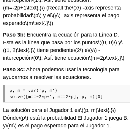
intercepción
\(1\)
. Así, tiene ecuación
\
(m=-2p+1\text{.}\)
(Recall the
\(x\)
-axis representa
probabilidad
\(p\)
y el
\(y\)
-axis representa el pago
esperado
\(m\text{.}\)
)
Paso 3b:
Encuentra la ecuación para la Línea D.
Esta es la línea que pasa por los puntos
\((0, 0)\)
y
\
((1, 2)\text{.}\)
tiene pendiente
\(2\)
e
\(y\)
-
intercepción
\(0\)
. Así, tiene ecuación
\(m=2p\text{.}\)
Paso 3c:
Ahora podemos usar la tecnología para
ayudarnos a resolver las ecuaciones.
p, m = var('p, m')

solve([m==-2*p+1, m==2*p], p, m)[0]
La solución para el Jugador 1 es
\((p, m)\text{.}\)
Dónde
\(p\)
está la probabilidad El Jugador 1 juega B,
y
\(m\)
es el pago esperado para el Jugador 1.