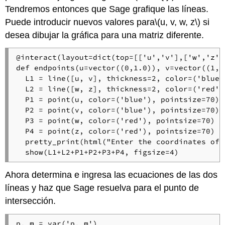
Tendremos entonces que Sage grafique las líneas.
Puede introducir nuevos valores para
\(u, v, w, z\)
si
desea dibujar la gráfica para una matriz diferente.
@interact(layout=dict(top=[['u','v'],['w','z']]
def endpoints(u=vector((0,1.0)), v=vector((1,0
  L1 = line([u, v], thickness=2, color=('blue')
  L2 = line([w, z], thickness=2, color=('red'))
  P1 = point(u, color=('blue'), pointsize=70)

  P2 = point(v, color=('blue'), pointsize=70)

  P3 = point(w, color=('red'), pointsize=70)

  P4 = point(z, color=('red'), pointsize=70)

  pretty_print(html("Enter the coordinates of 
  show(L1+L2+P1+P2+P3+P4, figsize=4)
Ahora determina e ingresa las ecuaciones de las dos
líneas y haz que Sage resuelva para el punto de
intersección.
p, m = var('p, m')
