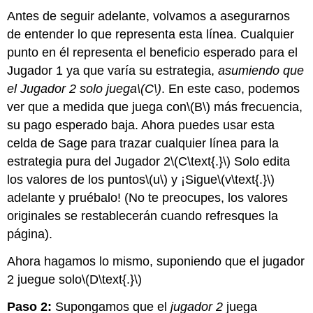
Antes de seguir adelante, volvamos a asegurarnos
de entender lo que representa esta línea. Cualquier
punto en él representa el beneficio esperado para el
Jugador 1 ya que varía su estrategia,
asumiendo que
el Jugador 2 solo juega
\(C\)
. En este caso, podemos
ver que a medida que juega con
\(B\)
más frecuencia,
su pago esperado baja. Ahora puedes usar esta
celda de Sage para trazar cualquier línea para la
estrategia pura del Jugador 2
\(C\text{.}\)
Solo edita
los valores de los puntos
\(u\)
y ¡Sigue
\(v\text{.}\)
adelante y pruébalo! (No te preocupes, los valores
originales se restablecerán cuando refresques la
página).
Ahora hagamos lo mismo, suponiendo que el jugador
2 juegue solo
\(D\text{.}\)
Paso 2:
Supongamos que el
jugador 2
juega