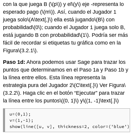
con la que juega B (
\(p\)
) y el
\(y\)
eje -representa lo
esperado pago (
\(m\)
). Así, cuando el Jugador 1
juega solo
\(A\text{,}\)
ella está jugando
\(B\)
con
probabilidad
\(0\)
; cuando el Jugador 1 juega solo B,
está jugando B con probabilidad
\(1\)
. Podría ser más
fácil de recordar si etiquetas tu gráfica como en la
Figura
\(3.2.1\)
.
Paso 1d:
Ahora podemos usar
Sage
para trazar los
puntos que determinamos en el Paso 1a y Paso 1b y
la línea entre ellos. Esta línea representa la
estrategia pura del Jugador 2
\(C\text{.}\)
Ver Figura
\
(3.2.2\)
. Haga clic en el botón “Ejecutar” para trazar
la línea entre los puntos
\((0, 1)\)
y
\((1, -1)\text{.}\)
u=(0,1);

v=(1,-1);

show(line([u, v], thickness=2, color=('blue'))