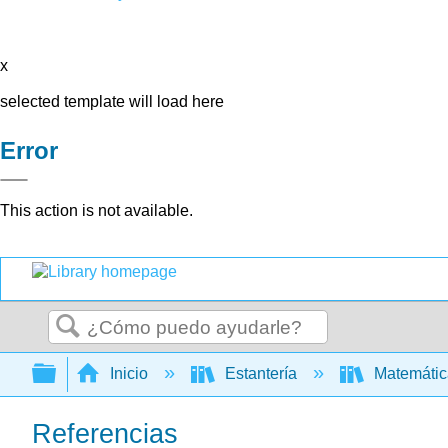
x
selected template will load here
Error
This action is not available.
Buscar
Expandir/contraer jerarquía global
Inicio
Estantería
Matemáti
Referencias