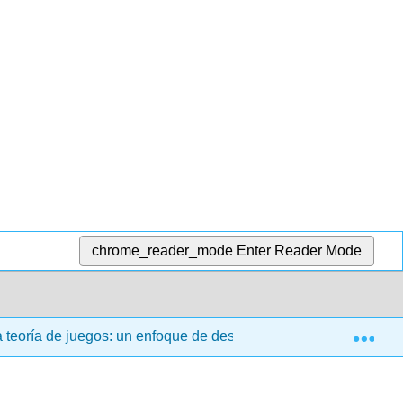
chrome_reader_mode
Enter Reader Mode
Exp
a teoría de juegos: un enfoque de descubrimiento (Nordstrom)