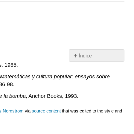
Índice
Sin
s, 1985.
encabezados
Matemáticas y cultura popular: ensayos sobre
 86-98.
de la bomba
, Anchor Books, 1993.
ns Nordstrom
via
source content
that was edited to the style and