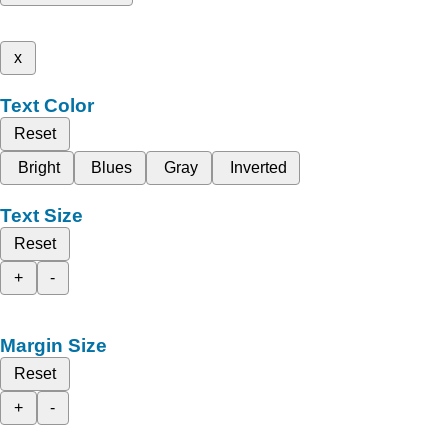
x
Text Color
Reset
Bright
Blues
Gray
Inverted
Text Size
Reset
+
-
Margin Size
Reset
+
-