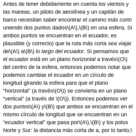
Antes de tener debidamente en cuenta los vientos y
las mareas, un piloto de aerolínea y un capitán de
barco necesitan saber encontrar el
camino más corto
uniendo dos puntos dados
\(A\)
,
\(B\)
en una esfera. Si
ambos puntos se encuentran en el ecuador, es
plausible (y correcto) que la ruta más corta sea viajar
de
\(A\)
a
\(B\)
lo largo del ecuador
. Si pensamos que
el ecuador está en un plano
horizontal
a través
\(O\)
del centro de la esfera, entonces podemos notar que
podemos cambiar el ecuador en un círculo de
longitud girando la esfera para que el plano
“horizontal” (a través
\(O\)
) se convierta en un plano
“vertical” (a través de
\(O\)
). Entonces podemos ver
dos puntos
\(A\)
y
\(B\)
que ambos se encuentran en el
mismo círculo de longitud que se encuentran en un
“ecuador vertical” que pasa por
\(A\)
,
\(B\)
y los polos
Norte y Sur: la distancia más corta de a, por lo tanto,
\