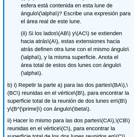
esfera está contenida en esta lune de
ángulo
\(\alpha\)
? Escribe una expresión para
el área real de este lune.
(ii) Si los lados
\(AB\)
y
\(AC\)
se extienden
hacia atrás
\(A\)
, estas extensiones hacia
atrás definen otra lune con el mismo ángulo
\
(\alpha\)
, y la misma superficie. Anota el
área total de estos dos lunes con ángulo
\
(\alpha\)
.
b) i) Repetir la parte a) para las dos partes
\(BA\)
,
\
(BC\)
reunidas en el vértice
\(B\)
, para encontrar la
superficie total de la reunión de dos lunes en
\(B\)
y
\(B^{\prime}\)
con ángulo
\(\beta\)
.
ii) Hacer lo mismo para las dos partes
\(CA\)
,
\(CB\)
reunidas en el vértice
\(C\)
, para encontrar la
superficie total de los dos lunes reunidos en
\(C\)