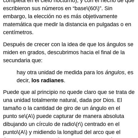
completa en el cielo nocturno), y con el hecho de que
escribieron sus números en “base
\(60\)
”. Sin
embargo, la elección no es más objetivamente
matemática que medir la distancia en pulgadas o en
centímetros.
Después de crecer con la idea de que los ángulos se
miden en grados, descubrimos hacia el final de la
secundaria que:
hay otra unidad de medida para los
ángulos
, es
decir,
los radianes
.
Puede que al principio no quede claro que se trata de
una unidad totalmente natural, dada por Dios. El
tamaño o la cantidad de giro de un ángulo en el
punto se
\(A\)
puede capturar de manera absoluta
dibujando un círculo de radio
\(r\)
centrado en el
punto
\(A\)
y midiendo la longitud del arco que el