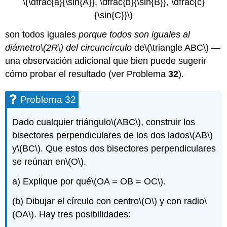
\(\dfrac{a}{\sin{A}}, \dfrac{b}{\sin{B}}, \dfrac{c}
{\sin{C}}\)
son todos iguales
porque todos son iguales al
diámetro
\(2R\)
del circuncírculo
de
\(\triangle ABC\)
—
una observación adicional que bien puede sugerir
cómo probar el resultado (ver Problema
32
).
Problema 32
Dado cualquier triángulo
\(ABC\)
, construir los
bisectores perpendiculares de los dos lados
\(AB\)
y
\(BC\)
. Que estos dos bisectores perpendiculares
se reúnan en
\(O\)
.
a) Explique por qué
\(OA = OB = OC\)
.
(b) Dibujar el círculo con centro
\(O\)
y con radio
\
(OA\)
. Hay tres posibilidades: