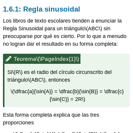
1.6.1: Regla sinusoidal
Los libros de texto escolares tienden a enunciar la
Regla Sinusoidal para un triángulo
\(ABC\)
sin
preocuparse por qué es cierto. Por lo que a menudo
no logran dar el resultado en su forma completa:
Teorema
\(\PageIndex{1}\)
Si
\(R\)
es el radio del círculo circunscrito del
triángulo
\(ABC\)
, entonces
\(\dfrac{a}{\sin{A}} = \dfrac{b}{\sin{B}} = \dfrac{c}
{\sin{C}} = 2R\)
Esta forma completa explica que las tres
proporciones