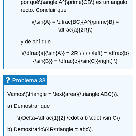
por qué
\(\angle A^{\prime}CB\)
es un ángulo
recto. Concluir que
\(\sin{A} = \dfrac{BC}{A^{\prime}B} =
\dfrac{a}{2R}\)
y de ahí que
\(\dfrac{a}{\sin{A}} = 2R \ \ \ \ \left( = \dfrac{b}
{\sin{B}} = \dfrac{c}{\sin{C}}\right) \)
Problema 33
Vamos
\(\triangle = \text{area}(\triangle ABC)\)
.
a) Demostrar que
\(\Delta=\dfrac{1}{2} \cdot a b \cdot \sin C\)
b) Demostrarlo
\(4R\triangle = abc\)
.