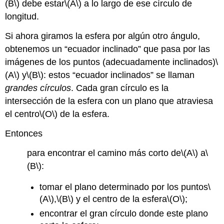
(B\)
debe estar
\(A\)
a lo largo de ese círculo de
longitud.
Si ahora giramos la esfera por algún otro ángulo,
obtenemos un “ecuador inclinado” que pasa por las
imágenes de los puntos (adecuadamente inclinados)
\
(A\)
y
\(B\)
: estos “ecuador inclinados” se llaman
grandes círculos
. Cada gran círculo es la
intersección de la esfera con un plano que atraviesa
el centro
\(O\)
de la esfera.
Entonces
para encontrar el camino más corto de
\(A\)
a
\
(B\)
:
tomar el plano determinado por los puntos
\
(A\)
,
\(B\)
y el centro de la esfera
\(O\)
;
encontrar el gran círculo donde este plano