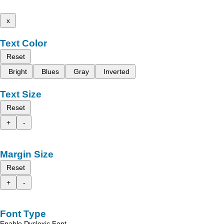
x
Text Color
Reset
Bright
Blues
Gray
Inverted
Text Size
Reset
+
-
Margin Size
Reset
+
-
Font Type
Enable Dyslexic Font