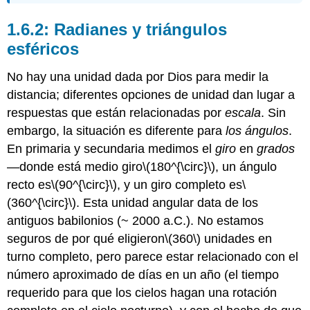
1.6.2: Radianes y triángulos
esféricos
No hay una unidad dada por Dios para medir la
distancia; diferentes opciones de unidad dan lugar a
respuestas que están relacionadas por
escala
. Sin
embargo, la situación es diferente para
los ángulos
.
En primaria y secundaria medimos el
giro
en
grados
—donde está medio giro
\(180^{\circ}\)
, un ángulo
recto es
\(90^{\circ}\)
, y un giro completo es
\
(360^{\circ}\)
. Esta unidad angular data de los
antiguos babilonios (~ 2000 a.C.). No estamos
seguros de por qué eligieron
\(360\)
unidades en
turno completo, pero parece estar relacionado con el
número aproximado de días en un año (el tiempo
requerido para que los cielos hagan una rotación