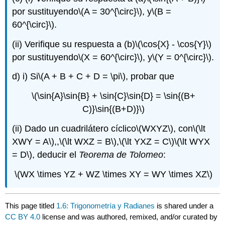
por sustituyendo
\(A = 30^{\circ}\)
, y
\(B =
60^{\circ}\)
.
(ii) Verifique su respuesta a (b)
\(\cos{X} - \cos{Y}\)
por sustituyendo
\(X = 60^{\circ}\)
, y
\(Y = 0^{\circ}\)
.
d) i) Si
\(A + B + C + D = \pi\)
, probar que
\(\sin{A}\sin{B} + \sin{C}\sin{D} = \sin{(B+
C)}\sin{(B+D)}\)
(ii) Dado un cuadrilátero cíclico
\(WXYZ\)
, con
\(\lt
XWY = A\)
,,
\(\lt WXZ = B\)
,
\(\lt YXZ = C\)
\(\lt WYX
= D\)
, deducir el
Teorema de Tolomeo
:
\(WX \times YZ + WZ \times XY = WY \times XZ\)
This page titled
1.6: Trigonometría y Radianes
is shared under a
CC BY 4.0
license and was authored, remixed, and/or curated by