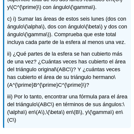
y
\(C^{\prime}\)
con ángulo
\(\gamma\)
.
c) i) Sumar las áreas de estos seis lunes (dos con
ángulo
\(\alpha\)
, dos con ángulo
\(\beta\)
y dos con
ángulo
\(\gamma\)
). Comprueba que este total
incluya cada parte de la esfera al menos una vez.
ii) ¿Qué partes de la esfera se han cubierto más
de una vez? ¿Cuántas veces has cubierto el área
del triángulo original
\(ABC\)
? Y ¿cuántas veces
has cubierto el área de su triángulo hermano
\
(A^{\prime}B^{\prime}C^{\prime}\)
?
iii) Por lo tanto, encontrar una fórmula para el área
del triángulo
\(ABC\)
en términos de sus ángulos:
\
(\alpha\)
en
\(A\)
,
\(\beta\)
en
\(B\)
, y
\(\gamma\)
en
\
(C\)