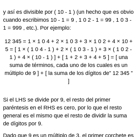
y así es divisible por
(
10
-
1
)
(un hecho que es obvio
cuando escribimos
10
-
1
=
9
,
1
0
2
-
1
=
99
,
1
0
3
-
1
=
999
, etc.). Por ejemplo:
12 345
=
1
×
1
0
4
+
2
×
1
0
3
+
3
×
1
0
2
+
4
×
10
+
5
=
[
1
×
(
1
0
4
-
1
)
+
2
×
(
1
0
3
-
1
)
+
3
×
(
1
0
2
-
1
)
+
4
×
(
10
-
1
)
]
+
[
1
+
2
+
3
+
4
+
5
]
=
[
una
suma de términos, cada uno de los cuales es un
múltiplo de 9
]
+
[
la suma de los dígitos de”
12 345
”
]
Si el LHS se divide por 9, el resto del primer
paréntesis en el RHS es cero, por lo que el resto
general es el mismo que el resto de dividir la suma
de dígitos por 9.
Dado que 9 es un múltiplo de 3, el primer corchete es