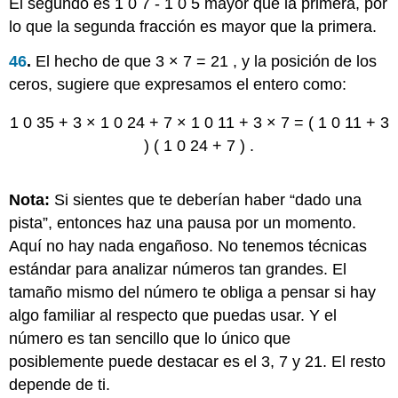
El segundo es
1
0
7
-
1
0
5
mayor que la primera, por
lo que la segunda fracción es mayor que la primera.
46
.
El hecho de que
3
×
7
=
21
, y la posición de los
ceros, sugiere que expresamos el entero como:
1
0
35
+
3
×
1
0
24
+
7
×
1
0
11
+
3
×
7
=
(
1
0
11
+
3
)
(
1
0
24
+
7
)
.
Nota:
Si sientes que te deberían haber “dado una
pista”, entonces haz una pausa por un momento.
Aquí no hay nada engañoso. No tenemos técnicas
estándar para analizar números tan grandes. El
tamaño mismo del número te obliga a pensar si hay
algo familiar al respecto que puedas usar. Y el
número es tan sencillo que lo único que
posiblemente puede destacar es el 3, 7 y 21. El resto
depende de ti.