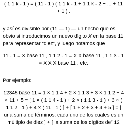
(
1
1
k
-
1
)
=
(
11
-
1
)
(
1
1
k
-
1
+
1
1
k
-
2
+
...
+
11
+
1
)
,
y así es divisible por (11 — 1) — un hecho que es
obvio si introducimos un nuevo dígito
X
en la base 11
para representar “diez”, y luego notamos que
11
-
1
=
X
base
11
,
1
1
2
-
1
=
X
X
base
11
,
1
1
3
-
1
=
X
X
X
base
11
,
etc.
Por ejemplo:
12345
base
11
=
1
×
1
1
4
+
2
×
1
1
3
+
3
×
1
1
2
+
4
×
11
+
5
=
[
1
×
(
1
1
4
-
1
)
+
2
×
(
1
1
3
-
1
)
+
3
×
(
1
1
2
-
1
)
+
4
×
(
11
-
1
)
]
+
[
1
+
2
+
3
+
4
+
5
]
=
[
una suma de términos, cada uno de los cuales es un
múltiplo de diez
]
+
[
la suma de los dígitos de”
12