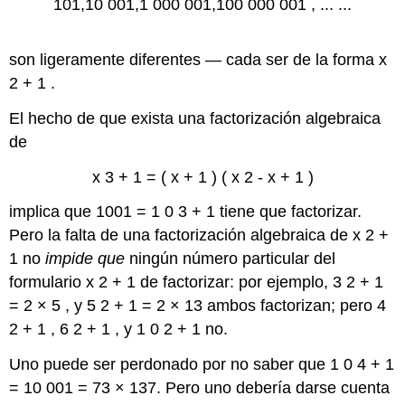
101,10
001,1
000
001,100
000
001
,
...
...
son ligeramente diferentes — cada ser de la forma
x
2
+
1
.
El hecho de que exista una factorización algebraica
de
x
3
+
1
=
(
x
+
1
)
(
x
2
-
x
+
1
)
implica que
1001
=
1
0
3
+
1
tiene que factorizar.
Pero la falta de una factorización algebraica de
x
2
+
1
no
impide que
ningún número particular del
formulario
x
2
+
1
de factorizar: por ejemplo,
3
2
+
1
=
2
×
5
, y
5
2
+
1
=
2
×
13
ambos factorizan; pero
4
2
+
1
,
6
2
+
1
, y
1
0
2
+
1
no.
Uno puede ser perdonado por no saber que
1
0
4
+
1
=
10
001
=
73
×
137.
Pero uno debería darse cuenta