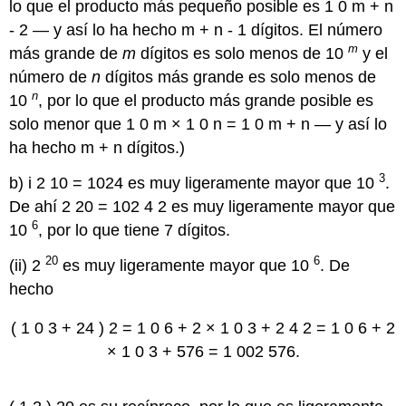
lo que el producto más pequeño posible es
1
0
m
+
n
-
2
— y así lo ha hecho
m
+
n
-
1
dígitos. El número
m
más grande de
m
dígitos es solo menos de 10
y el
número de
n
dígitos más grande es solo menos de
n
10
, por lo que el producto más grande posible es
solo menor que
1
0
m
×
1
0
n
=
1
0
m
+
n
— y así lo
ha hecho
m
+
n
dígitos.)
3
b) i
2
10
=
1024
es muy ligeramente mayor que 10
.
De ahí
2
20
=
102
4
2
es muy ligeramente mayor que
6
10
, por lo que tiene 7 dígitos.
20
6
(ii) 2
es muy ligeramente mayor que 10
. De
hecho
(
1
0
3
+
24
)
2
=
1
0
6
+
2
×
1
0
3
+
2
4
2
=
1
0
6
+
2
×
1
0
3
+
576
=
1
002
576.