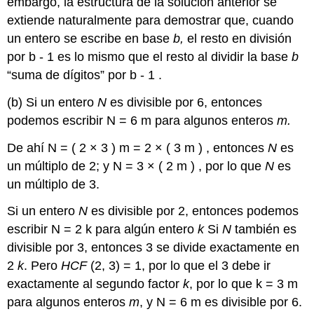
embargo, la estructura de la solución anterior se
extiende naturalmente para demostrar que, cuando
un entero se escribe en base
b,
el resto en división
por
b
-
1
es lo mismo que el resto al dividir la base
b
“suma de dígitos” por
b
-
1
.
(b) Si un entero
N
es divisible por 6, entonces
podemos escribir
N
=
6
m
para algunos enteros
m.
De ahí
N
=
(
2
×
3
)
m
=
2
×
(
3
m
)
, entonces
N
es
un múltiplo de 2; y
N
=
3
×
(
2
m
)
, por lo que
N
es
un múltiplo de 3.
Si un entero
N
es divisible por 2, entonces podemos
escribir
N
=
2
k
para algún entero
k
Si
N
también es
divisible por 3, entonces 3 se divide exactamente en
2
k
. Pero
HCF
(2, 3) = 1, por lo que el 3 debe ir
exactamente al segundo factor
k
, por lo que
k
=
3
m
para algunos enteros
m
, y
N
=
6
m
es divisible por 6.