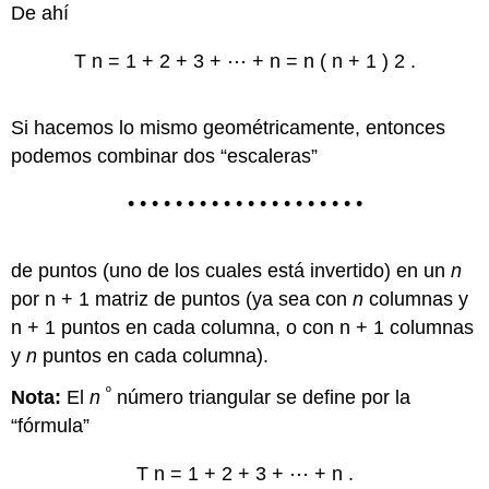
De ahí
T
n
=
1
+
2
+
3
+
⋯
+
n
=
n
(
n
+
1
)
2
.
Si hacemos lo mismo geométricamente, entonces
podemos combinar dos “escaleras”
•
•
•
•
•
•
•
•
•
•
•
•
•
•
•
•
•
•
•
•
de puntos (uno de los cuales está invertido) en un
n
por
n
+
1
matriz de puntos (ya sea con
n
columnas y
n
+
1
puntos en cada columna, o con
n
+
1
columnas
y
n
puntos en cada columna).
º
Nota:
El
n
número triangular se define por la
“fórmula”
T
n
=
1
+
2
+
3
+
⋯
+
n
.