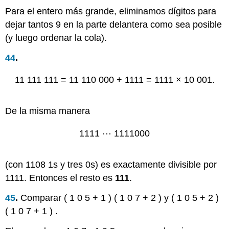
Para el entero más grande, eliminamos dígitos para
dejar tantos 9 en la parte delantera como sea posible
(y luego ordenar la cola).
44
.
11
111
111
=
11
110
000
+
1111
=
1111
×
10
001.
De la misma manera
1111
⋯
1111000
(con 1108 1s y tres 0s) es exactamente divisible por
1111. Entonces el resto es
111
.
45
.
Comparar
(
1
0
5
+
1
)
(
1
0
7
+
2
)
y
(
1
0
5
+
2
)
(
1
0
7
+
1
)
.