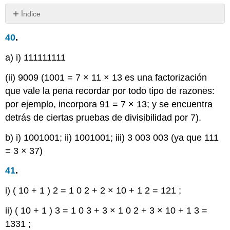
Índice
Sin
encabezados
40
.
a) i) 111111111
(ii) 9009 (1001 = 7 × 11 × 13 es una factorización
que vale la pena recordar por todo tipo de razones:
por ejemplo, incorpora 91 = 7 × 13; y se encuentra
detrás de ciertas pruebas de divisibilidad por 7).
b) i) 1001001; ii) 1001001; iii) 3 003 003 (ya que 111
= 3 × 37)
41
.
i)
(
10
+
1
)
2
=
1
0
2
+
2
×
10
+
1
2
=
121
;
ii)
(
10
+
1
)
3
=
1
0
3
+
3
×
1
0
2
+
3
×
10
+
1
3
=
1331
;