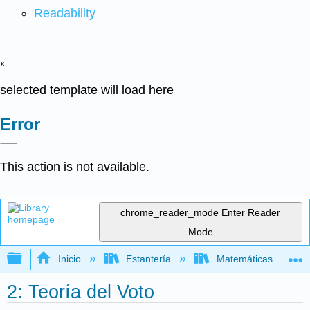
Readability
x
selected template will load here
Error
This action is not available.
chrome_reader_mode
Enter Reader
Mode
Expandir/contraer jerarquía global
Inicio
Estantería
Matemáticas
2: Teoría del Voto