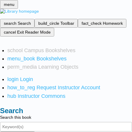
menu
search
Search
build_circle
Toolbar
fact_check
Homework
cancel
Exit Reader Mode
school
Campus Bookshelves
menu_book
Bookshelves
perm_media
Learning Objects
login
Login
how_to_reg
Request Instructor Account
hub
Instructor Commons
Search
Search this book