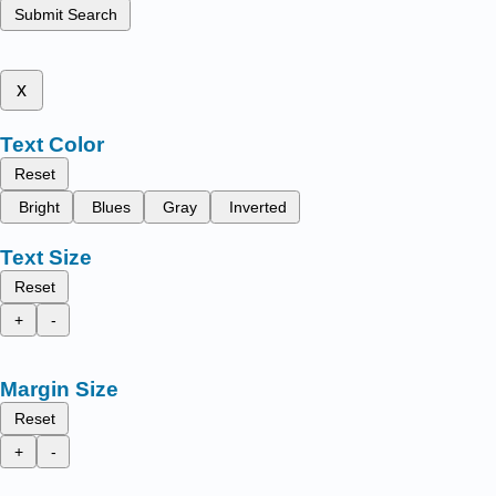
Submit Search
x
Text Color
Reset
Bright
Blues
Gray
Inverted
Text Size
Reset
+
-
Margin Size
Reset
+
-