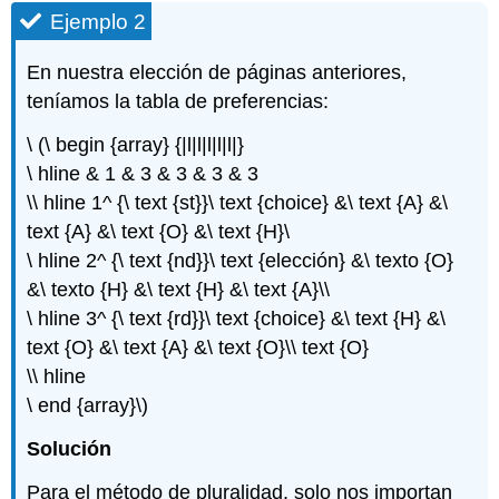
Ejemplo 2
En nuestra elección de páginas anteriores,
teníamos la tabla de preferencias:
\ (\ begin {array} {|l|l|l|l|l|}
\ hline & 1 & 3 & 3 & 3 & 3
\\ hline 1^ {\ text {st}}\ text {choice} &\ text {A} &\
text {A} &\ text {O} &\ text {H}\
\ hline 2^ {\ text {nd}}\ text {elección} &\ texto {O}
&\ texto {H} &\ text {H} &\ text {A}\\
\ hline 3^ {\ text {rd}}\ text {choice} &\ text {H} &\
text {O} &\ text {A} &\ text {O}\\ text {O}
\\ hline
\ end {array}\)
Solución
Para el método de pluralidad, solo nos importan