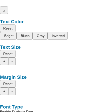
x
Text Color
Reset
Bright
Blues
Gray
Inverted
Text Size
Reset
+
-
Margin Size
Reset
+
-
Font Type
Enable Dyslexic Font