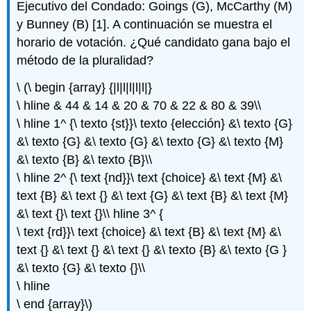
Ejecutivo del Condado: Goings (G), McCarthy (M)
y Bunney (B) [1]. A continuación se muestra el
horario de votación. ¿Qué candidato gana bajo el
método de la pluralidad?
\ (\ begin {array} {|l|l|l|l|l|}
\ hline & 44 & 14 & 20 & 70 & 22 & 80 & 39\\
\ hline 1^ {\ texto {st}}\ texto {elección} &\ texto {G}
&\ texto {G} &\ texto {G} &\ texto {G} &\ texto {M}
&\ texto {B} &\ texto {B}\\
\ hline 2^ {\ text {nd}}\ text {choice} &\ text {M} &\
text {B} &\ text {} &\ text {G} &\ text {B} &\ text {M}
&\ text {}\ text {}\\ hline 3^ {
\ text {rd}}\ text {choice} &\ text {B} &\ text {M} &\
text {} &\ text {} &\ text {} &\ texto {B} &\ texto {G }
&\ texto {G} &\ texto {}\\
\ hline
\ end {array}\)