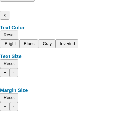
x
Text Color
Reset
Bright
Blues
Gray
Inverted
Text Size
Reset
+
-
Margin Size
Reset
+
-