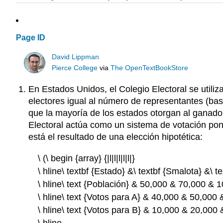
Page ID
David Lippman
Pierce College
via
The OpenTextBookStore
En Estados Unidos, el Colegio Electoral se utili
electores igual al número de representantes (ba
que la mayoría de los estados otorgan al ganador
Electoral actúa como un sistema de votación pon
está el resultado de una elección hipotética:
\ (\ begin {array} {|l|l|l|l|l|}
\ hline\ textbf {Estado} &\ textbf {Smalota} &\ 
\ hline\ text {Población} & 50,000 & 70,000 & 
\ hline\ text {Votos para A} & 40,000 & 50,000
\ hline\ text {Votos para B} & 10,000 & 20,000
\ hline