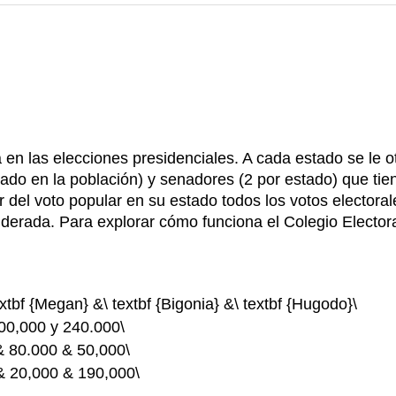
za en las elecciones presidenciales. A cada estado se le
sado en la población) y senadores (2 por estado) que ti
 del voto popular en su estado todos los votos electoral
derada. Para explorar cómo funciona el Colegio Electora
textbf {Megan} &\ textbf {Bigonia} &\ textbf {Hugodo}\
100,000 y 240.000\
 & 80.000 & 50,000\
 & 20,000 & 190,000\