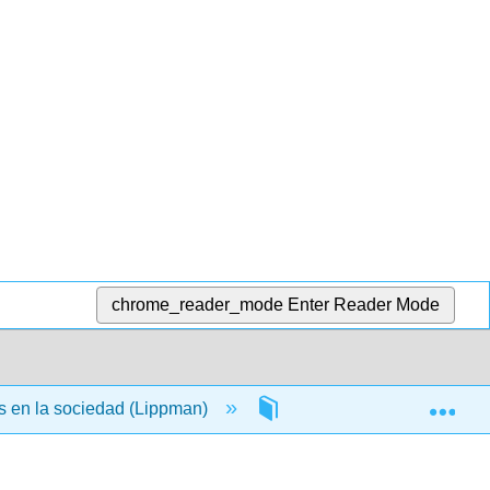
chrome_reader_mode
Enter Reader Mode
Exp
 en la sociedad (Lippman)
3: Votación ponderada