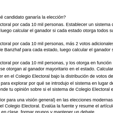
qué candidato ganaría la elección?
oral por cada 10 mil personas. Establecer un sistema d
luego calcular el ganador si cada estado otorga todos su
toral por cada 10 mil personas, más 2 votos adicionale
 de Banzhaf para cada estado, luego calcular el ganador s
oral por cada 10 mil personas, y los otorga en funció
se otorgan al ganador mayoritario en el estado. Calcula
en el Colegio Electoral bajo la distribución de votos de 
al para explorar por qué se introdujo el sistema en lugar
nde tu opinión sobre si el sistema de Colegio Electoral e
rior para una visión general) en las elecciones modernas 
l Colegio Electoral. Evalúa la fuente y resume el artícu
ce en clase, formar grupos y mantener un debate.