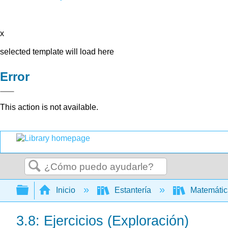
x
selected template will load here
Error
This action is not available.
Buscar
Expandir/contraer jerarquía global
Inicio
Estantería
Matemáti
3.8: Ejercicios (Exploración)