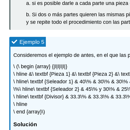
a. si es posible darle a cada parte una pieza
b. Si dos o más partes quieren las mismas pi
y se repite todo el procedimiento con las par
Ejemplo 5
Consideremos el ejemplo de antes, en el que las 
\ (\ begin {array} {|l|l|l|l|}
\ hline &\ textbf {Pieza 1} &\ textbf {Pieza 2} &\ text
\ hline\ textbf {Seleador 1} & 40\% & 30\% & 30\%
\%\ hline\ textbf {Seleador 2} & 45\% y 30\% & 25\
\ hline\ textbf {Divisor} & 33.3\% & 33.3\% & 33.3\
\ hline
\ end {array}\)
Solución