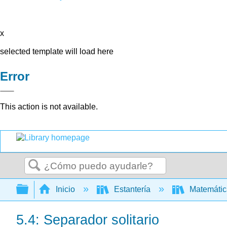
x
selected template will load here
Error
This action is not available.
Buscar
Expandir/contraer jerarquía global
Inicio
Estantería
Matemáti
5.4: Separador solitario