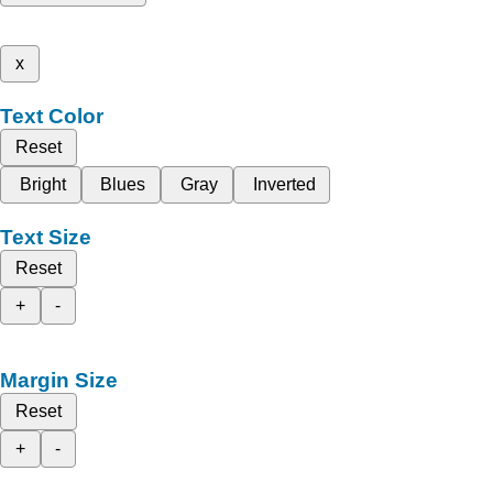
x
Text Color
Reset
Bright
Blues
Gray
Inverted
Text Size
Reset
+
-
Margin Size
Reset
+
-