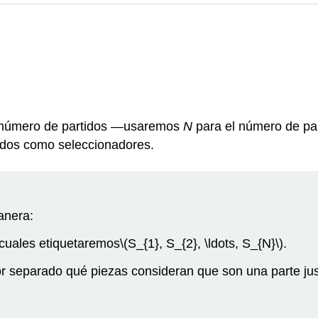
er número de partidos —usaremos
N
para el número de par
gnados como seleccionadores.
anera:
cuales etiquetaremos
\(S_{1}, S_{2}, \ldots, S_{N}\)
.
r separado qué piezas consideran que son una parte jus