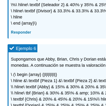
\%\ hline\ textbf {Seleador 2} & 40\% y 35\% & 25\
\ hline\ textbf {Divisor} & 33.3\% & 33.3\% & 33.3\
\ hline
\ end {array}\)
Responder
Ejemplo 6
Supongamos que Abby, Brian, Chris y Dorian están 
monedas. A continuación se muestra la valoración
\ (\ begin {array} {|l|l|l|l|l|}
\ hline &\ textbf {Pieza 1} &\ textbf {Pieza 2} &\ tex
\\ hline\ textbf {Abby} & 15\% & 30\% & 20\% & 35
\\ hline\ tbf {Brian} & 30\% & 35\% & amp; 10\% & 
\ textbf {Chris} & 20\% & 45\% & 20\% & 15\%\\ hli
\ textbf {Dorian} & 25\% & 25\% & 25\% & 25\% &