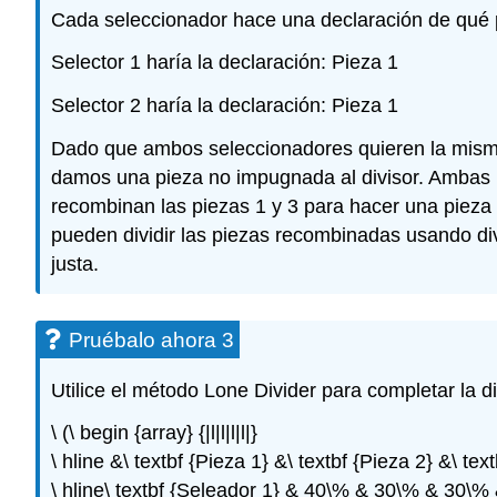
Cada seleccionador hace una declaración de qué p
Selector 1 haría la declaración: Pieza 1
Selector 2 haría la declaración: Pieza 1
Dado que ambos seleccionadores quieren la misma 
damos una pieza no impugnada al divisor. Ambas p
recombinan las piezas 1 y 3 para hacer una pieza
pueden dividir las piezas recombinadas usando di
justa.
Pruébalo ahora 3
Utilice el método Lone Divider para completar la di
\ (\ begin {array} {|l|l|l|l|}
\ hline &\ textbf {Pieza 1} &\ textbf {Pieza 2} &\ text
\ hline\ textbf {Seleador 1} & 40\% & 30\% & 30\%