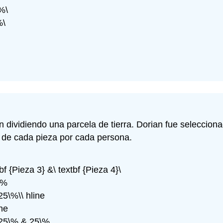
%\
%\
dividiendo una parcela de tierra. Dorian fue seleccionad
 de cada pieza por cada persona.
tbf {Pieza 3} &\ textbf {Pieza 4}\
\%
25\%\\ hline
ne
 25\% & 25\%