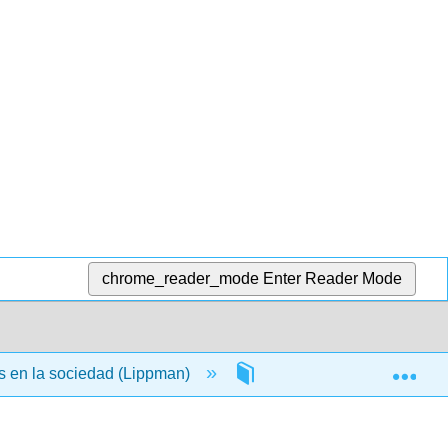
chrome_reader_mode
Enter Reader Mode
Exp
 en la sociedad (Lippman)
5: División Feria