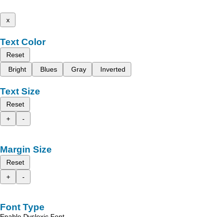
x
Text Color
Reset
Bright
Blues
Gray
Inverted
Text Size
Reset
+
-
Margin Size
Reset
+
-
Font Type
Enable Dyslexic Font