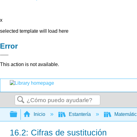
x
selected template will load here
Error
This action is not available.
Buscar
Expandir/contraer jerarquía global
Inicio
Estantería
Matemáti
16.2: Cifras de sustitución