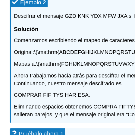
Ejemplo 2
Descifrar el mensaje GZD KNK YDX MFW JXA si fue
Solución
Comenzamos escribiendo el mapeo de caracteres c
Original:
\(\mathrm{ABCDEFGHIJKLMNOPQRSTU
Mapas a:
\(\mathrm{FGHIJKLMNOPQRSTUVWXY
Ahora trabajamos hacia atrás para descifrar el men
Continuando, nuestro mensaje descifrado es
COMPRAR FIF TYS HAR ESA.
Eliminando espacios obtenemos COMPRA FIFTYSHARE
salieran parejos, y que el mensaje original era “C
Pruébalo ahora 1