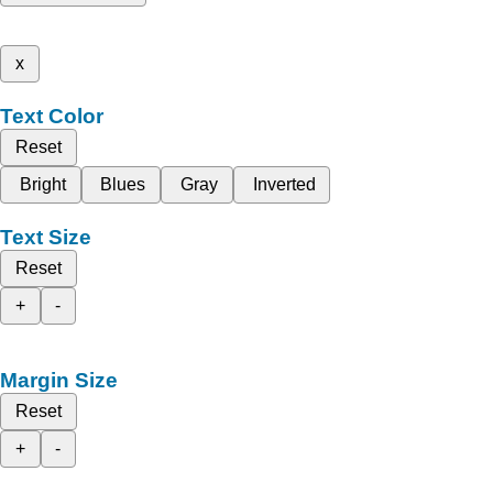
x
Text Color
Reset
Bright
Blues
Gray
Inverted
Text Size
Reset
+
-
Margin Size
Reset
+
-