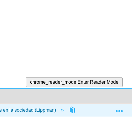
chrome_reader_mode
Enter Reader Mode
Exp
 en la sociedad (Lippman)
16: Criptografía