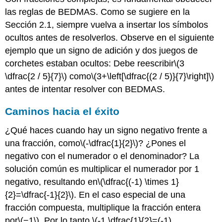
las reglas de BEDMAS. Como se sugiere en la
Sección 2.1, siempre vuelva a insertar los símbolos
ocultos antes de resolverlos. Observe en el siguiente
ejemplo que un signo de adición y dos juegos de
corchetes estaban ocultos: Debe reescribir
\(3
\dfrac{2 / 5}{7}\)
como
\(3+\left[\dfrac{(2 / 5)}{7}\right]\)
antes de intentar resolver con BEDMAS.
Caminos hacia el éxito
¿Qué haces cuando hay un signo negativo frente a
una fracción, como
\(-\dfrac{1}{2}\)
? ¿Pones el
negativo con el numerador o el denominador? La
solución común es multiplicar el numerador por 1
negativo, resultando en
\(\dfrac{(-1) \times 1}
{2}=\dfrac{-1}{2}\)
. En el caso especial de una
fracción compuesta, multiplique la fracción entera
por
\(−1\)
. Por lo tanto,
\(-1 \dfrac{1}{2}=(-1)