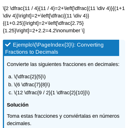
\[2 \dfrac{11 / 4}{11 / 4}=2+\left[\dfrac{(11 \div 4)}{(1+1
\div 4)}\right]=2+\left[\dfrac{(11 \div 4)}
{(1+0.25)}\right]=2+\left[\dfrac{2.75}
{1.25}\right]=2+2.2=4.2\nonumber \]
Ejemplo
\(\PageIndex{3}\)
: Converting
Fractions to Decimals
Convierte las siguientes fracciones en decimales:
\(\dfrac{2}{5}\)
\(6 \dfrac{7}{8}\)
\(12 \dfrac{9 / 2}{1 \dfrac{2}{10}}\)
Solución
Toma estas fracciones y conviértalas en números
decimales.