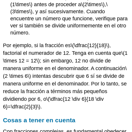
(1\times\)
antes de proceder a
\(2\times\)
,
\
(3\times\)
, y así sucesivamente. Cuando
encuentre un número que funcione, verifique para
ver si también se divide uniformemente en el otro
número.
Por ejemplo, si la fracción es
\(\dfrac{12}{18}\)
,
factorial el numerador de 12. Tenga en cuenta que
\(1
\times 12 = 12\)
; sin embargo, 12 no divide de
manera uniforme en el denominador. A continuación
\
(2 \times 6\)
intentas descubrir que 6 sí se divide de
manera uniforme en el denominador. Por lo tanto, se
reduce la fracción a términos más pequeños
dividiendo por 6, o
\(\dfrac{12 \div 6}{18 \div
6}=\dfrac{2}{3}\)
.
Cosas a tener en cuenta
Con fracciones complejas, es fundamental obedecer