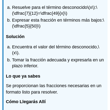
Resuelve para el término desconocido
\(x\)
:
\
(\dfrac{7}{12}=\dfrac{49}{x}\)
Expresar esta fracción en términos más bajos:
\
(\dfrac{5}{50}\)
Solución
Encuentra el valor del término desconocido,
\
(x\)
.
Tomar la fracción adecuada y expresarla en un
plazo inferior.
Lo que ya sabes
Se proporcionan las fracciones necesarias en un
formato listo para resolver.
Cómo Llegarás Allí