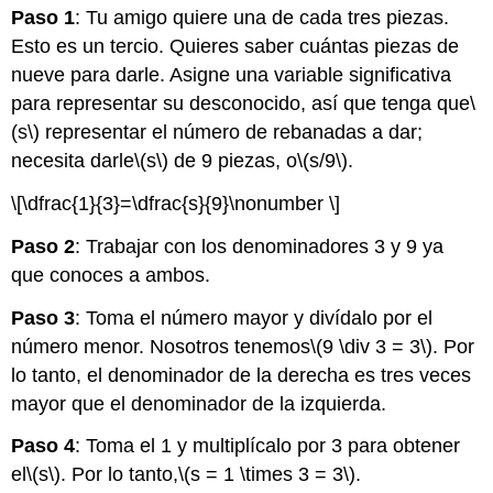
Paso 1
: Tu amigo quiere una de cada tres piezas.
Esto es un tercio. Quieres saber cuántas piezas de
nueve para darle. Asigne una variable significativa
para representar su desconocido, así que tenga que
\
(s\)
representar el número de rebanadas a dar;
necesita darle
\(s\)
de 9 piezas, o
\(s/9\)
.
\[\dfrac{1}{3}=\dfrac{s}{9}\nonumber \]
Paso 2
: Trabajar con los denominadores 3 y 9 ya
que conoces a ambos.
Paso 3
: Toma el número mayor y divídalo por el
número menor. Nosotros tenemos
\(9 \div 3 = 3\)
. Por
lo tanto, el denominador de la derecha es tres veces
mayor que el denominador de la izquierda.
Paso 4
: Toma el 1 y multiplícalo por 3 para obtener
el
\(s\)
. Por lo tanto,
\(s = 1 \times 3 = 3\)
.