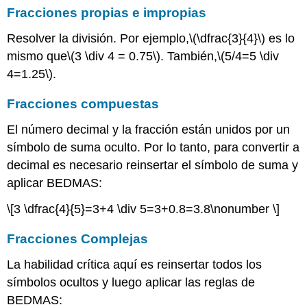
Fracciones propias e impropias
Resolver la división. Por ejemplo,
\(\dfrac{3}{4}\)
es lo
mismo que
\(3 \div 4 = 0.75\)
. También,
\(5/4=5 \div
4=1.25\)
.
Fracciones compuestas
El número decimal y la fracción están unidos por un
símbolo de suma oculto. Por lo tanto, para convertir a
decimal es necesario reinsertar el símbolo de suma y
aplicar BEDMAS:
\[3 \dfrac{4}{5}=3+4 \div 5=3+0.8=3.8\nonumber \]
Fracciones Complejas
La habilidad crítica aquí es reinsertar todos los
símbolos ocultos y luego aplicar las reglas de
BEDMAS: