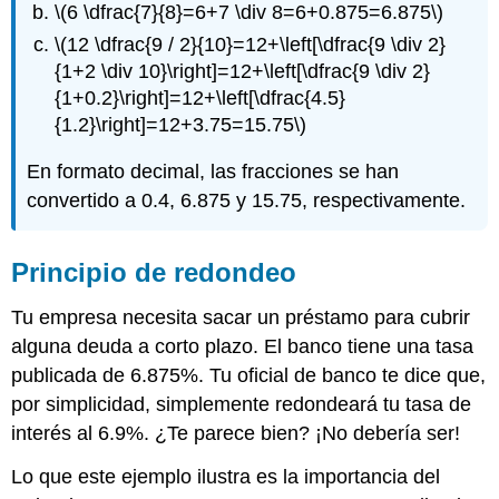
\(6 \dfrac{7}{8}=6+7 \div 8=6+0.875=6.875\)
\(12 \dfrac{9 / 2}{10}=12+\left[\dfrac{9 \div 2}
{1+2 \div 10}\right]=12+\left[\dfrac{9 \div 2}
{1+0.2}\right]=12+\left[\dfrac{4.5}
{1.2}\right]=12+3.75=15.75\)
En formato decimal, las fracciones se han
convertido a 0.4, 6.875 y 15.75, respectivamente.
Principio de redondeo
Tu empresa necesita sacar un préstamo para cubrir
alguna deuda a corto plazo. El banco tiene una tasa
publicada de 6.875%. Tu oficial de banco te dice que,
por simplicidad, simplemente redondeará tu tasa de
interés al 6.9%. ¿Te parece bien? ¡No debería ser!
Lo que este ejemplo ilustra es la importancia del