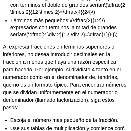
con términos el doble de grandes serían
\(\dfrac{2
\times 2}{12 \times 2}=\dfrac{4}{24}\)
Términos más pequeños:
\(\dfrac{2}{12}\)
expresados con términos la mitad de grandes
serían
\(\dfrac{2 \div 2}{12 \div 2}=\dfrac{1}{6}\)
Al expresar fracciones en términos superiores o
inferiores, no desea introducir decimales en la
fracción a menos que haya una razón específica
para hacerlo. Por ejemplo, si dividiste 4 tanto en el
numerador como en el denominador de, tendrías,
que no es un formato típico. Para encontrar números
que se dividan uniformemente en el numerador o
denominador (llamado factorización), siga estos
pasos:
Escoja el número más pequeño de la fracción.
Use sus tablas de multiplicación y comience con
\