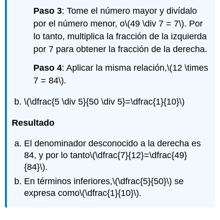
Paso 3
: Tome el número mayor y divídalo
por el número menor, o
\(49 \div 7 = 7\)
. Por
lo tanto, multiplica la fracción de la izquierda
por 7 para obtener la fracción de la derecha.
Paso 4
: Aplicar la misma relación,
\(12 \times
7 = 84\)
.
\(\dfrac{5 \div 5}{50 \div 5}=\dfrac{1}{10}\)
Resultado
El denominador desconocido a la derecha es
84, y por lo tanto
\(\dfrac{7}{12}=\dfrac{49}
{84}\)
.
En términos inferiores,
\(\dfrac{5}{50}\)
se
expresa como
\(\dfrac{1}{10}\)
.