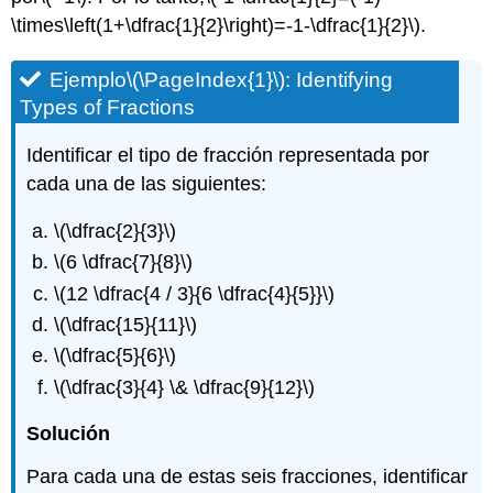
\times\left(1+\dfrac{1}{2}\right)=-1-\dfrac{1}{2}\)
.
Ejemplo
\(\PageIndex{1}\)
: Identifying
Types of Fractions
Identificar el tipo de fracción representada por
cada una de las siguientes:
\(\dfrac{2}{3}\)
\(6 \dfrac{7}{8}\)
\(12 \dfrac{4 / 3}{6 \dfrac{4}{5}}\)
\(\dfrac{15}{11}\)
\(\dfrac{5}{6}\)
\(\dfrac{3}{4} \& \dfrac{9}{12}\)
Solución
Para cada una de estas seis fracciones, identificar