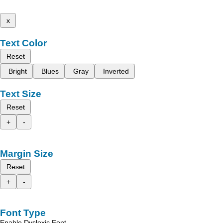
x
Text Color
Reset
Bright
Blues
Gray
Inverted
Text Size
Reset
+
-
Margin Size
Reset
+
-
Font Type
Enable Dyslexic Font