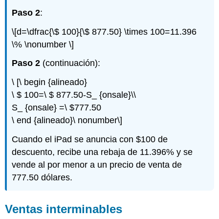
Paso 2
:
\[d=\dfrac{\$ 100}{\$ 877.50} \times 100=11.396
\% \nonumber \]
Paso 2
(continuación):
\ [\ begin {alineado}
\ $ 100=\ $ 877.50-S_ {onsale}\\
S_ {onsale} =\ $777.50
\ end {alineado}\ nonumber\]
Cuando el iPad se anuncia con $100 de
descuento, recibe una rebaja de 11.396% y se
vende al por menor a un precio de venta de
777.50 dólares.
Ventas interminables