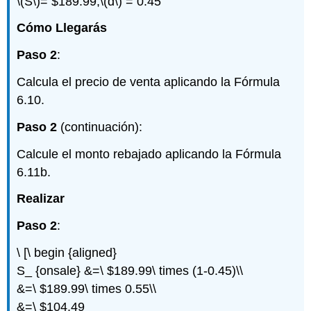
\(S\)
= $189.99,
\(d\)
= 0.45
Cómo Llegarás
Paso 2
:
Calcula el precio de venta aplicando la Fórmula
6.10.
Paso 2
(continuación):
Calcule el monto rebajado aplicando la Fórmula
6.11b.
Realizar
Paso 2
:
\ [\ begin {aligned}
S_ {onsale} &=\ $189.99\ times (1-0.45)\\
&=\ $189.99\ times 0.55\\
&=\ $104.49