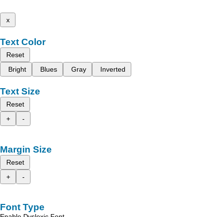
x
Text Color
Reset
Bright
Blues
Gray
Inverted
Text Size
Reset
+
-
Margin Size
Reset
+
-
Font Type
Enable Dyslexic Font