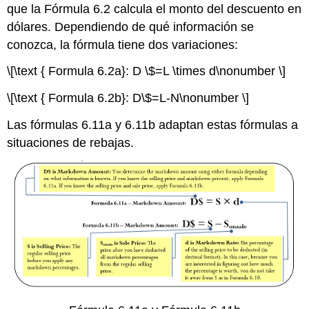
que la
Fórmula 6.2 calcula el monto del descuento en
dólares. Dependiendo de qué información se
conozca, la fórmula tiene dos variaciones:
\[\text { Formula 6.2a}: D \$=L \times d\nonumber \]
\[\text { Formula 6.2b}: D\$=L-N\nonumber \]
Las fórmulas 6.11a y 6.11b adaptan estas fórmulas a
situaciones de rebajas.