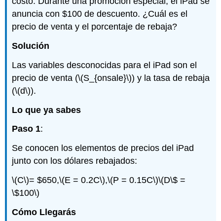
costo. Durante una promoción especial, el iPad se
anuncia con $100 de descuento. ¿Cuál es el
precio de venta y el porcentaje de rebaja?
Solución
Las variables desconocidas para el iPad son el
precio de venta (
\(S_{onsale}\)
) y la tasa de rebaja
(
\(d\)
).
Lo que ya sabes
Paso 1
:
Se conocen los elementos de precios del iPad
junto con los dólares rebajados:
\(C\)
= $650,
\(E = 0.2C\)
,
\(P = 0.15C\)
\(D\$ =
\$100\)
Cómo Llegarás