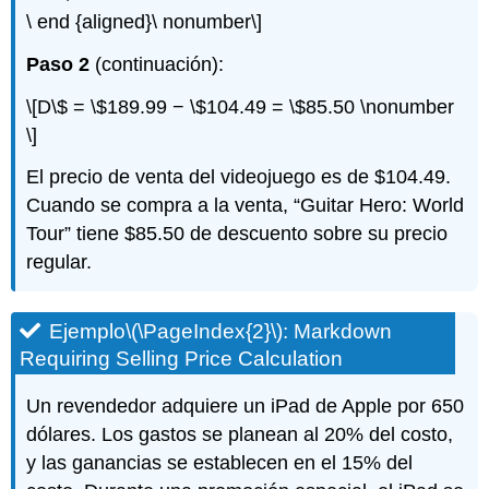
\ end {aligned}\ nonumber\]
Paso 2
(continuación):
\[D\$ = \$189.99 − \$104.49 = \$85.50 \nonumber
\]
El precio de venta del videojuego es de $104.49.
Cuando se compra a la venta, “Guitar Hero: World
Tour” tiene $85.50 de descuento sobre su precio
regular.
Ejemplo
\(\PageIndex{2}\)
: Markdown
Requiring Selling Price Calculation
Un revendedor adquiere un iPad de Apple por 650
dólares. Los gastos se planean al 20% del costo,
y las ganancias se establecen en el 15% del