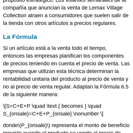
propósito estratégico. Los volantes semanales de la
compañía que anuncian la venta de Lemax Village
Collection atraen a consumidores que suelen salir de
la tienda con otros artículos a precios regulares.
La Fórmula
Si un artículo está a la venta todo el tiempo,
entonces las empresas planifican los componentes
de precios teniendo en cuenta el precio de venta. Las
empresas que utilizan esta técnica determinan la
rentabilidad unitaria del producto al precio de venta y
no al precio de venta regular. Adaptan la Fórmula 6.5
de la siguiente manera:
\[S=C+E+P \quad \text { becomes } \quad
S_{onsale}=C+E+P_{onsale} \nonumber \]
donde
\(P_{onsale}\)
representa el monto de beneficio
previsto cuando el producto se vende al precio de