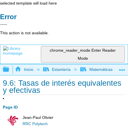
selected template will load here
Error
This action is not available.
chrome_reader_mode
Enter Reader
Mode
Expandir/contraer jerarquía global
Inicio
Estantería
Matemáticas
9.6: Tasas de interés equivalentes
y efectivas
Page ID
Jean-Paul Olivier
RRC Polytech