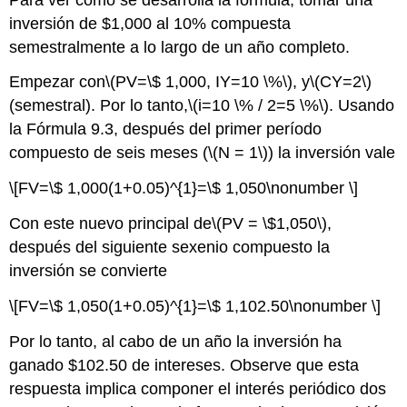
inversión de $1,000 al 10% compuesta
semestralmente a lo largo de un año completo.
Empezar con
\(PV=\$ 1,000, IY=10 \%\)
, y
\(CY=2\)
(semestral). Por lo tanto,
\(i=10 \% / 2=5 \%\)
. Usando
la Fórmula 9.3, después del primer período
compuesto de seis meses (
\(N = 1\)
) la inversión vale
\[FV=\$ 1,000(1+0.05)^{1}=\$ 1,050\nonumber \]
Con este nuevo principal de
\(PV = \$1,050\)
,
después del siguiente sexenio compuesto la
inversión se convierte
\[FV=\$ 1,050(1+0.05)^{1}=\$ 1,102.50\nonumber \]
Por lo tanto, al cabo de un año la inversión ha
ganado $102.50 de intereses. Observe que esta
respuesta implica componer el interés periódico dos