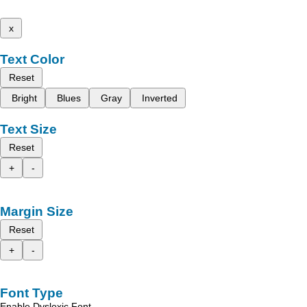
x
Text Color
Reset
Bright
Blues
Gray
Inverted
Text Size
Reset
+
-
Margin Size
Reset
+
-
Font Type
Enable Dyslexic Font