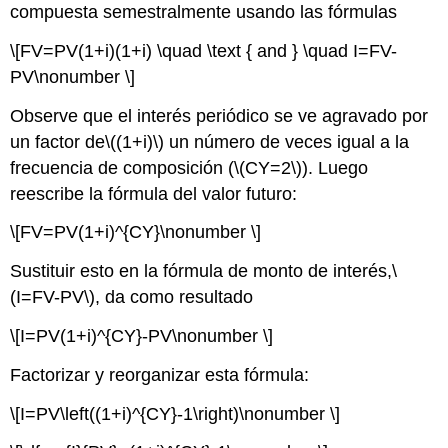
compuesta semestralmente usando las fórmulas
\[FV=PV(1+i)(1+i) \quad \text { and } \quad I=FV-
PV\nonumber \]
Observe que el interés periódico se ve agravado por
un factor de
\((1+i)\)
un número de veces igual a la
frecuencia de composición (
\(CY=2\)
). Luego
reescribe la fórmula del valor futuro:
\[FV=PV(1+i)^{CY}\nonumber \]
Sustituir esto en la fórmula de monto de interés,
\
(I=FV-PV\)
, da como resultado
\[I=PV(1+i)^{CY}-PV\nonumber \]
Factorizar y reorganizar esta fórmula:
\[I=PV\left((1+i)^{CY}-1\right)\nonumber \]