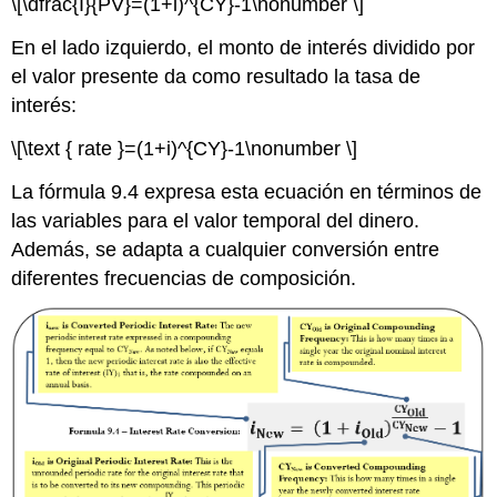
\[\dfrac{I}{PV}=(1+i)^{CY}-1\nonumber \]
En el lado izquierdo, el monto de interés dividido por
el valor presente da como resultado la tasa de
interés:
\[\text { rate }=(1+i)^{CY}-1\nonumber \]
La fórmula 9.4 expresa esta ecuación en términos de
las variables para el valor temporal del dinero.
Además, se adapta a cualquier conversión entre
diferentes frecuencias de composición.