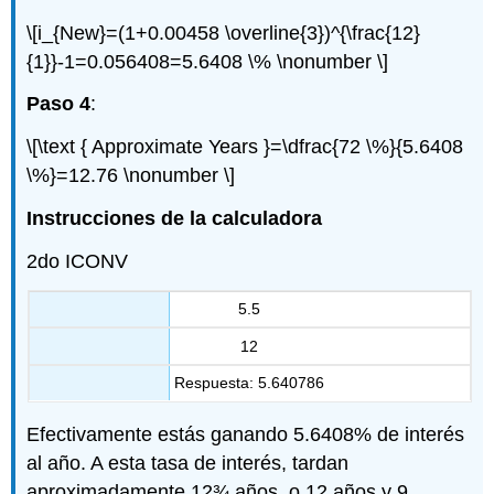
\[i_{New}=(1+0.00458 \overline{3})^{\frac{12}
{1}}-1=0.056408=5.6408 \% \nonumber \]
Paso 4
:
\[\text { Approximate Years }=\dfrac{72 \%}{5.6408
\%}=12.76 \nonumber \]
Instrucciones de la calculadora
2do ICONV
5.5
12
Respuesta: 5.640786
Efectivamente estás ganando 5.6408% de interés
al año. A esta tasa de interés, tardan
aproximadamente 12¾ años, o 12 años y 9