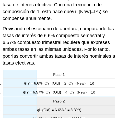
tasa de interés efectiva. Con una frecuencia de
composición de 1, esto hace que
\(i_{New}=IY\)
se
compense anualmente.
Revisando el escenario de apertura, comparando las
tasas de interés de 6.6% compuesto semestral y
6.57% compuesto trimestral requiere que expreses
ambas tasas en las mismas unidades. Por lo tanto,
podrías convertir ambas tasas de interés nominales a
tasas efectivas.
Paso 1
\(IY = 6.6%; CY_{Old} = 2; CY_{New} = 1\)
\(IY = 6.57%; CY_{Old} = 4; CY_{New} = 1\)
Paso 2
\(i_{Old} = 6.6%/2 = 3.3%\)