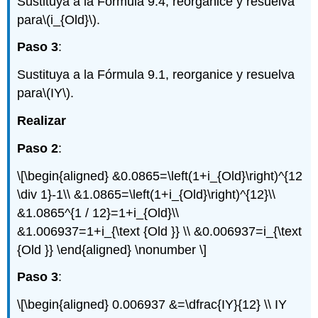
Sustituya a la Fórmula 9.4, reorganice y resuelva
para
\(i_{Old}\)
.
Paso 3
:
Sustituya a la Fórmula 9.1, reorganice y resuelva
para
\(IY\)
.
Realizar
Paso 2
:
\[\begin{aligned} &0.0865=\left(1+i_{Old}\right)^{12
\div 1}-1\\ &1.0865=\left(1+i_{Old}\right)^{12}\\
&1.0865^{1 / 12}=1+i_{Old}\\
&1.006937=1+i_{\text {Old }} \\ &0.006937=i_{\text
{Old }} \end{aligned} \nonumber \]
Paso 3
:
\[\begin{aligned} 0.006937 &=\dfrac{IY}{12} \\ IY