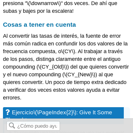
presiona "
\(\downarrow\)
" dos veces. De ahí que
subas y bajes por la escalera!
Cosas a tener en cuenta
Al convertir las tasas de interés, la fuente de error
más común radica en confundir los dos valores de la
frecuencia compuesta, o
\(CY\)
. Al trabajar a través
de los pasos, distinga claramente entre el antiguo
compounding (
\(CY_{Old}\)
) del que quieres convertir
y el nuevo compounding (
\(CY_{New}\)
) al que
quieres convertir. Un poco de tiempo extra dedicado
a verificar dos veces estos valores ayuda a evitar
errores.
Ejercicio
\(\PageIndex{2}\)
: Give It Some
Thought
Si convierte una tasa trimestral en una tasa mensual,