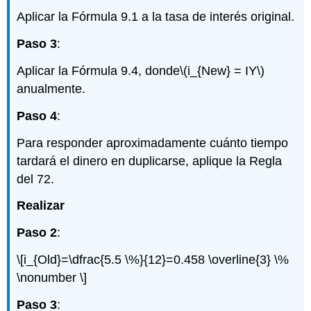
Aplicar la Fórmula 9.1 a la tasa de interés original.
Paso 3
:
Aplicar la Fórmula 9.4, donde
\(i_{New} = IY\)
anualmente.
Paso 4
:
Para responder aproximadamente cuánto tiempo
tardará el dinero en duplicarse, aplique la Regla
del 72.
Realizar
Paso 2
:
\[i_{Old}=\dfrac{5.5 \%}{12}=0.458 \overline{3} \%
\nonumber \]
Paso 3
: