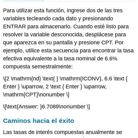
Para utilizar esta función, ingrese dos de las tres
variables tecleando cada dato y presionando
ENTRAR para almacenarlo. Cuando esté listo para
resolver la variable desconocida, desplácese para
que aparezca en su pantalla y presione CPT. Por
ejemplo, utilice esta secuencia para encontrar la tasa
efectiva equivalente a la tasa nominal de 6.6%
compuesta semestralmente:
\[2 \mathrm{nd} \text{ } \mathrm{ICONV}, 6.6 \text {
Enter } \uparrow, 2 \text { Enter } \uparrow,
\mathrm{CPT}\nonumber \]
\[\text{Answer: }6.7089\nonumber \]
Caminos hacia el éxito
Las tasas de interés compuestas anualmente se