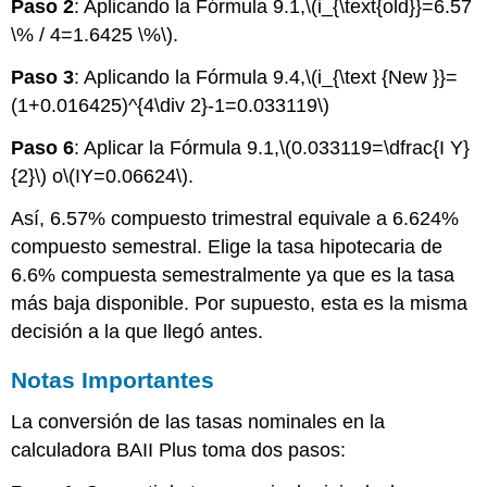
Paso 2
: Aplicando la Fórmula 9.1,
\(i_{\text{old}}=6.57
\% / 4=1.6425 \%\)
.
Paso 3
: Aplicando la Fórmula 9.4,
\(i_{\text {New }}=
(1+0.016425)^{4\div 2}-1=0.033119\)
Paso 6
: Aplicar la Fórmula 9.1,
\(0.033119=\dfrac{I Y}
{2}\)
o
\(IY=0.06624\)
.
Así, 6.57% compuesto trimestral equivale a 6.624%
compuesto semestral. Elige la tasa hipotecaria de
6.6% compuesta semestralmente ya que es la tasa
más baja disponible. Por supuesto, esta es la misma
decisión a la que llegó antes.
Notas Importantes
La conversión de las tasas nominales en la
calculadora BAII Plus toma dos pasos: