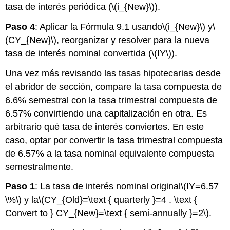
tasa de interés periódica (
\(i_{New}\)
).
Paso 4
: Aplicar la Fórmula 9.1 usando
\(i_{New}\)
y
\
(CY_{New}\)
, reorganizar y resolver para la nueva
tasa de interés nominal convertida (
\(IY\)
).
Una vez más revisando las tasas hipotecarias desde
el abridor de sección, compare la tasa compuesta de
6.6% semestral con la tasa trimestral compuesta de
6.57% convirtiendo una capitalización en otra. Es
arbitrario qué tasa de interés conviertes. En este
caso, optar por convertir la tasa trimestral compuesta
de 6.57% a la tasa nominal equivalente compuesta
semestralmente.
Paso 1
: La tasa de interés nominal original
\(IY=6.57
\%\)
y la
\(CY_{Old}=\text { quarterly }=4 . \text {
Convert to } CY_{New}=\text { semi-annually }=2\)
.