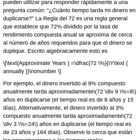
pueden utilizar para responder rápidamente a una
pregunta común: “¿Cuánto tiempo tarda mi dinero en
duplicarse?” La Regla del 72 es una regla general
que establece que 72% dividido por la tasa de
rendimiento compuesta anual se aproxima de cerca
al número de años requeridos para que el dinero se
duplique. Escrito algebraicamente esto es
\[\text{Approximate Years } =\dfrac{72 \%}{IY\text {
annually }}\nonumber \]
Por ejemplo, el dinero invertido al 9% compuesto
anualmente tarda aproximadamente
\(72 \div 9 \%=8\)
años en duplicarse (el tiempo real es de 8 años y 15
días). Alternativamente, el dinero invertido al 3%
compuesto anualmente tarda aproximadamente
\(72
\div 3 \%=24\)
años en duplicarse (el tiempo real es
de 23 años y 164 días). Observe lo cerca que están