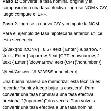
Paso 1
: Convertir la tasa nominal original y la
composición a una tasa efectiva. Ingrese NOM y C/Y,
luego compute el EFF.
Paso 2
: Ingrese la nueva C/Y y compute la NOM.
Para el ejemplo de tasa hipotecaria anterior, utilice
esta secuencia:
\[2\text{nd ICONV} , 6.57 \text { Enter } \uparrow, 4
\text { Enter } \uparrow, \text {CPT} \downarrow, 2
\text { Enter } \downarrow, \text {CPT}\nonumber \]
\[\text{Answer: }6.623956\nonumber \]
Una buena manera de memorizar esta técnica es
recordar “subir y luego bajar la escalera”. Para
convertir una tasa nominal a una tasa efectiva,
presiona "
\(\uparrow\)
" dos veces. Para volver a
convertir una tasa efectiva a una tasa nominal,