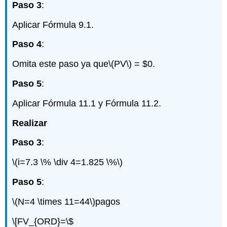
Paso 3
:
Aplicar Fórmula 9.1.
Paso 4
:
Omita este paso ya que
\(PV\)
= $0.
Paso 5
:
Aplicar Fórmula 11.1 y Fórmula 11.2.
Realizar
Paso 3
:
\(i=7.3 \% \div 4=1.825 \%\)
Paso 5
:
\(N=4 \times 11=44\)
pagos
\[FV_{ORD}=\$