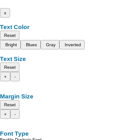
x
Text Color
Reset
Bright
Blues
Gray
Inverted
Text Size
Reset
+
-
Margin Size
Reset
+
-
Font Type
Enable Dyslexic Font