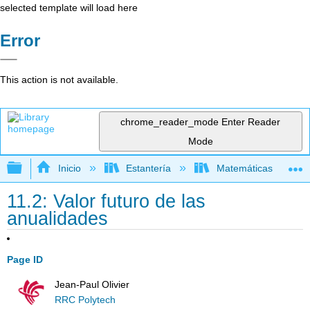
selected template will load here
Error
This action is not available.
chrome_reader_mode
Enter Reader
Mode
Expandir/contraer jerarquía global
Inicio
Estantería
Matemáticas
11.2: Valor futuro de las
anualidades
Page ID
Jean-Paul Olivier
RRC Polytech