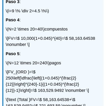
Paso 3
:
\(i=9 \% \div 2=4.5 \%\)
Paso 4
:
\(N=2 \times 20=40\)
compuestos
\[FV=\$ 10,000(1+0.045)^{40}=\$ 58,163.64538
\nonumber \]
Paso 5
:
\(N=12 \times 20=240\)
pagos
\[FV_{ORD }=\$
250\left[\dfrac{\left[(1+0.045)^{\frac{2}
{12}}\right]^{240}-1}{(1+0.045)^{\frac{2}
{12}}-1}\right]=\$ 163,529.9492 \nonumber \]
\[\text {Total }FV=\$ 58,163.64538+\$
163,529.9492=\$ 221,693.59 \nonumber \]