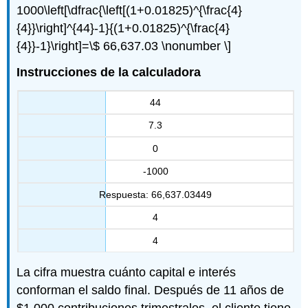
1000\left[\dfrac{\left[(1+0.01825)^{\frac{4}
{4}}\right]^{44}-1}{(1+0.01825)^{\frac{4}
{4}}-1}\right]=\$ 66,637.03 \nonumber \]
Instrucciones de la calculadora
44
7.3
0
-1000
Respuesta: 66,637.03449
4
4
La cifra muestra cuánto capital e interés
conforman el saldo final. Después de 11 años de