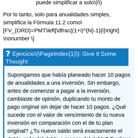
puede simplificar a solo
\(i\)
Por lo tanto, solo para anualidades simples,
simplifica la Fórmula 11.2 como
\
[FV_{ORD}=PMT\left[\dfrac{(1+i)^{N}-1}{i}\right]
\nonumber \]
Ejercicio
\(\PageIndex{1}\)
: Give It Some
Thought
Supongamos que había planeado hacer 10 pagos
de anualidades a una inversión. Sin embargo,
antes de comenzar a pagar a la inversión,
cambiaste de opinión, duplicando tu monto de
pago original sin dejar de hacer 10 pagos. ¿Qué
sucede con el valor de vencimiento de tu nueva
inversión en comparación con el de tu plan
original? ¿Tu nuevo saldo será exactamente el