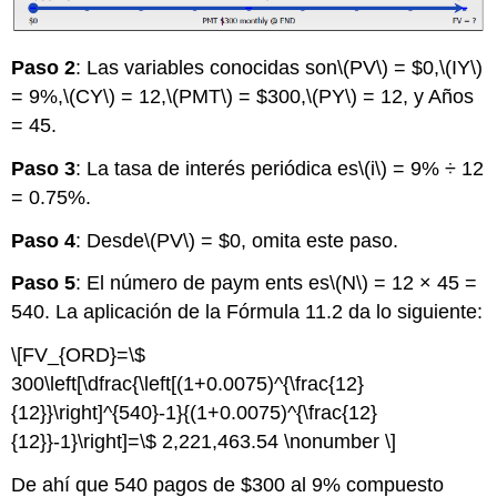
Paso 2
: Las variables conocidas son
\(PV\)
= $0,
\(IY\)
= 9%,
\(CY\)
= 12,
\(PMT\)
= $300,
\(PY\)
= 12, y Años
= 45.
Paso 3
: La tasa de interés periódica es
\(i\)
= 9% ÷ 12
= 0.75%.
Paso 4
: Desde
\(PV\)
= $0, omita este paso.
Paso 5
: El número de paym
ents es
\(N\)
= 12 × 45 =
540. La aplicación de la Fórmula 11.2 da lo siguiente:
\[FV_{ORD}=\$
300\left[\dfrac{\left[(1+0.0075)^{\frac{12}
{12}}\right]^{540}-1}{(1+0.0075)^{\frac{12}
{12}}-1}\right]=\$ 2,221,463.54 \nonumber \]
De ahí que 540 pagos de $300 al 9% compuesto