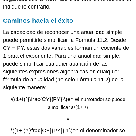
indique lo contrario.
Caminos hacia el éxito
La capacidad de reconocer una anualidad simple
puede permitirle simplificar la
Fórmula 11.2
. Desde
CY = PY, estas dos variables forman un cociente de
1 para el exponente. Para una anualidad simple,
puede simplificar cualquier aparición de las
siguientes expresiones algebraicas en cualquier
fórmula de anualidad (no solo
Fórmula 11.2
) de la
siguiente manera:
\((1+i)^{\frac{CY}{PY}}\)
en el
numerador se puede
\(1+i\)
simplificar a
y
\((1+i)^{\frac{CY}{PY}}-1\)
en el denominador se