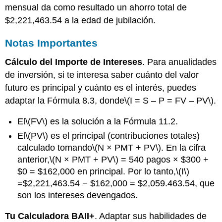
mensual da como resultado un ahorro total de
$2,221,463.54 a la edad de jubilación.
Notas Importantes
Cálculo del Importe de Intereses
. Para anualidades
de inversión, si te interesa saber cuánto del valor
futuro es principal y cuánto es el interés, puedes
adaptar la Fórmula 8.3, donde
\(I = S – P = FV – PV\)
.
El
\(FV\)
es la solución a la
Fórmula 11.2
.
El
\(PV\)
es el principal (contribuciones totales)
calculado tomando
\(N × PMT + PV\)
. En la cifra
anterior,
\(N × PMT + PV\)
= 540 pagos × $300 +
$0 = $162,000 en principal. Por lo tanto,
\(I\)
=$2,221,463.54 − $162,000 = $2,059.463.54, que
son los intereses devengados.
Tu Calculadora BAII+
. Adaptar sus habilidades de