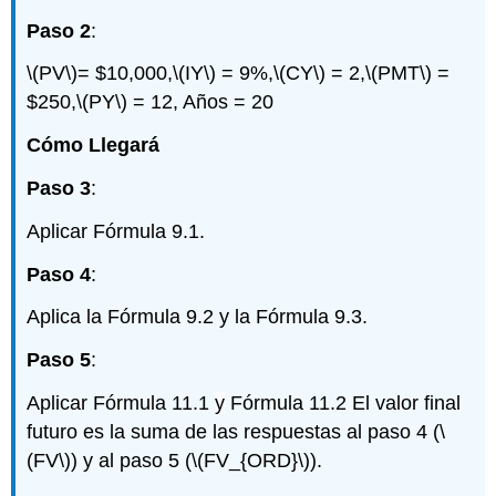
Paso 2
:
\(PV\)
= $10,000,
\(IY\)
= 9%,
\(CY\)
= 2,
\(PMT\)
=
$250,
\(PY\)
= 12, Años = 20
Cómo Llegará
Paso 3
:
Aplicar Fórmula 9.1.
Paso 4
:
Aplica la Fórmula 9.2 y la Fórmula 9.3.
Paso 5
:
Aplicar Fórmula 11.1
y
Fórmula 11.2 El valor final
futuro es la suma de las respuestas al paso 4 (
\
(FV\)
) y al paso 5 (
\(FV_{ORD}\)
).