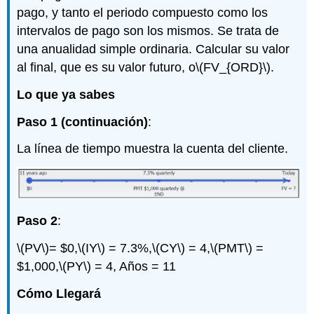
pago, y tanto el periodo compuesto como los
intervalos de pago son los mismos. Se trata de
una anualidad simple ordinaria. Calcular su valor
al final, que es su valor futuro, o
\(FV_{ORD}\)
.
Lo que ya sabes
Paso 1 (continuación)
:
La línea de tiempo muestra la cuenta del cliente.
Paso 2
:
\(PV\)
= $0,
\(IY\)
= 7.3%,
\(CY\)
= 4,
\(PMT\)
=
$1,000,
\(PY\)
= 4, Años = 11
Cómo Llegará