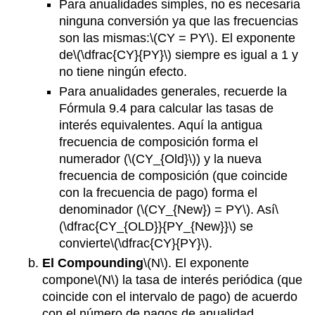
Para anualidades simples, no es necesaria
ninguna conversión ya que las frecuencias
son las mismas:
\(CY = PY\)
. El exponente
de
\(\dfrac{CY}{PY}\)
siempre es igual a 1 y
no tiene ningún efecto.
Para anualidades generales, recuerde la
Fórmula 9.4 para calcular las tasas de
interés equivalentes. Aquí la antigua
frecuencia de composición forma el
numerador (
\(CY_{Old}\)
) y la nueva
frecuencia de composición (que coincide
con la frecuencia de pago) forma el
denominador (
\(CY_{New}) = PY\)
. Así
\
(\dfrac{CY_{OLD}}{PY_{New}}\)
se
convierte
\(\dfrac{CY}{PY}\)
.
El Compounding
\(N\)
. El exponente
compone
\(N\)
la tasa de interés periódica (que
coincide con el intervalo de pago) de acuerdo
con el número de pagos de anualidad