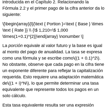
introducida en el Capítulo 2. Relacionando la
Fórmula 2.2 y el primer pago de la cifra anterior da lo
siguiente:
\[\begin{array}{l}{\text { Portion }=\text { Base } \times
\text { Rate }} \\ {\$ 1,210=\$ 1,000
\times(1+0.1)^{2}}\end{array} \nonumber \]
La
porción
equivale al valor futuro y la base es igual
al monto del pago de anualidad. La tasa se expresa
como una fórmula y se escribe como
\((1 + 0.1)^2\)
.
No obstante, observe que cada pago en la cifra tiene
un exponente diferente para reflejar la capitalización
requerida. Esto requiere una adaptación matemática
de
\((1 + i)^N\)
, lo que permite determinar una tasa
equivalente que represente todos los pagos en un
solo cálculo.
Esta tasa equivalente resulta ser una expresión