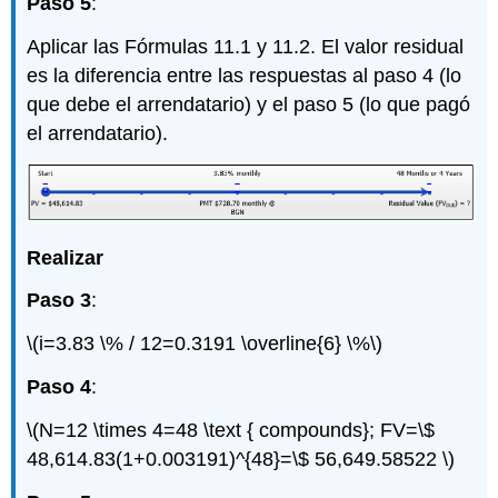
Paso 5
:
Aplicar las Fórmulas 11.1 y 11.2. El valor residual
es la diferencia entre las respuestas al paso 4 (lo
que debe el arrendatario) y el paso 5 (lo que pagó
el arrendatario).
Realizar
Paso 3
:
\(i=3.83 \% / 12=0.3191 \overline{6} \%\)
Paso 4
:
\(N=12 \times 4=48 \text { compounds}; FV=\$
48,614.83(1+0.003191)^{48}=\$ 56,649.58522 \)