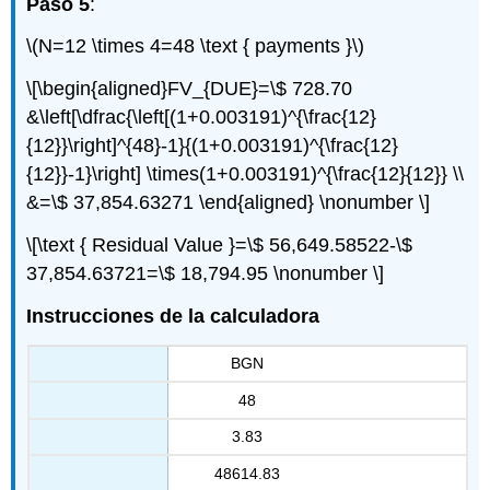
Paso 5
:
\(N=12 \times 4=48 \text { payments }\)
\[\begin{aligned}FV_{DUE}=\$ 728.70
&\left[\dfrac{\left[(1+0.003191)^{\frac{12}
{12}}\right]^{48}-1}{(1+0.003191)^{\frac{12}
{12}}-1}\right] \times(1+0.003191)^{\frac{12}{12}} \\
&=\$ 37,854.63271 \end{aligned} \nonumber \]
\[\text { Residual Value }=\$ 56,649.58522-\$
37,854.63721=\$ 18,794.95 \nonumber \]
Instrucciones de la calculadora
BGN
48
3.83
48614.83