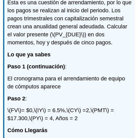
Esta es una cuestión de arrendamiento, por lo que
los pagos se realizan al inicio del periodo. Los
pagos trimestrales con capitalización semestral
crean una anualidad general adeudada. Calcular
el valor presente (
\(PV_{DUE}\)
) en dos
momentos, hoy y después de cinco pagos.
Lo que ya sabes
Paso 1 (continuación)
:
El cronograma para el arrendamiento de equipo
de cómputos aparece
Paso 2
:
\(FV\)
= $0,
\(IY\)
= 6.5%,
\(CY\)
=2,
\(PMT\)
=
$17.300,
\(PY\)
= 4, Años = 2
Cómo Llegarás