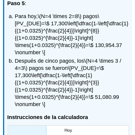
Paso 5
:
Para hoy,
\(N=4 \times 2=8\)
pagos
\
[PV_{DUE}=\$ 17,300\left[\dfrac{1-\left[\dfrac{1}
{(1+0.0325)^{\frac{2}{4}}}\right]^{8}}
{(1+0.0325)^{\frac{2}{4}}-1}\right]
\times(1+0.0325)^{\frac{2}{4}}=\$ 130,954.37
\nonumber \]
Después de cinco pagos, los
\(N=4 \times 3 /
4=3\)
pagos se fueron
\[PV_{DUE}=\$
17,300\left[\dfrac{1-\left[\dfrac{1}
{(1+0.0325)^{\frac{2}{4}}}\right]^{3}}
{(1+0.0325)^{\frac{2}{4}}-1}\right]
\times(1+0.0325)^{\frac{2}{4}}=\$ 51,080.99
\nonumber \]
Instrucciones de la calculadora
Hoy