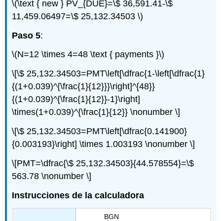
\(\text { new } PV_{DUE}=\$ 36,591.41-\$
11,459.06497=\$ 25,132.34503 \)
Paso 5
:
\(N=12 \times 4=48 \text { payments }\)
\[\$ 25,132.34503=PMT\left[\dfrac{1-\left[\dfrac{1}
{(1+0.039)^{\frac{1}{12}}}\right]^{48}}
{(1+0.039)^{\frac{1}{12}}-1}\right]
\times(1+0.039)^{\frac{1}{12}} \nonumber \]
\[\$ 25,132.34503=PMT\left[\dfrac{0.141900}
{0.003193}\right] \times 1.003193 \nonumber \]
\[PMT=\dfrac{\$ 25,132.34503}{44.578554}=\$
563.78 \nonumber \]
Instrucciones de la calculadora
BGN