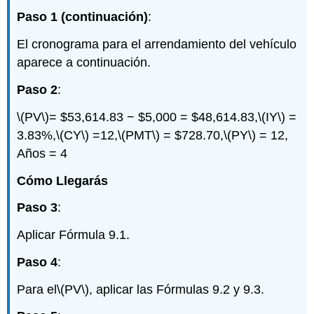
Paso 1 (continuación)
:
El cronograma para el arrendamiento del vehículo
aparece a continuación.
Paso 2
:
\(PV\)
= $53,614.83 − $5,000 = $48,614.83,
\(IY\)
=
3.83%,
\(CY\)
=12,
\(PMT\)
= $728.70,
\(PY\)
= 12,
Años = 4
Cómo Llegarás
Paso 3
:
Aplicar Fórmula 9.1.
Paso 4
:
Para el
\(PV\)
, aplicar las Fórmulas 9.2 y 9.3.