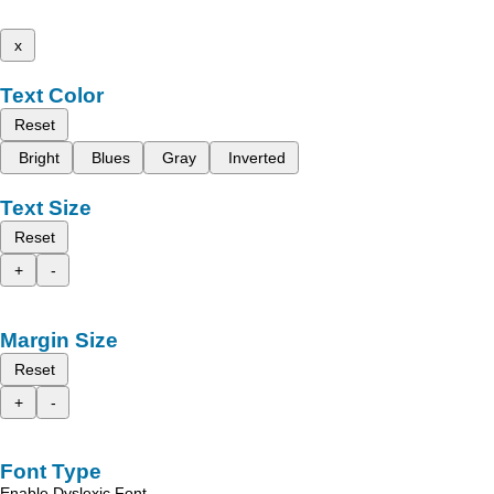
x
Text Color
Reset
Bright
Blues
Gray
Inverted
Text Size
Reset
+
-
Margin Size
Reset
+
-
Font Type
Enable Dyslexic Font