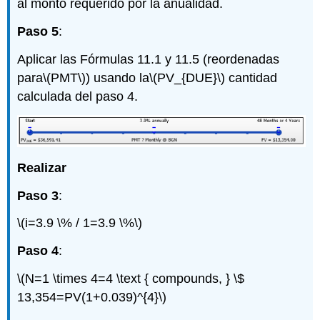
al monto requerido por la anualidad.
Paso 5
:
Aplicar las Fórmulas 11.1 y 11.5 (reordenadas
para
\(PMT\)
) usando la
\(PV_{DUE}\)
cantidad
calculada del paso 4.
Realizar
Paso 3
:
\(i=3.9 \% / 1=3.9 \%\)
Paso 4
:
\(N=1 \times 4=4 \text { compounds, } \$
13,354=PV(1+0.039)^{4}\)