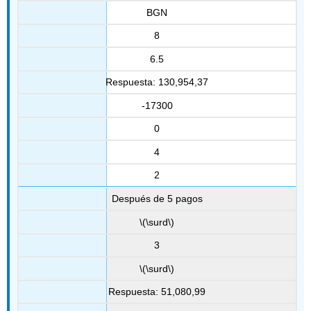
BGN
8
6.5
Respuesta: 130,954,37
-17300
0
4
2
Después de 5 pagos
\(\surd\)
3
\(\surd\)
Respuesta: 51,080,99