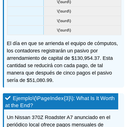
\(\surd\)
\(\surd\)
\(\surd\)
\(\surd\)
El día en que se arrienda el equipo de cómputos,
los contadores registrarán un pasivo por
arrendamiento de capital de $130,954.37. Esta
cantidad se reducirá con cada pago, de tal
manera que después de cinco pagos el pasivo
sería de $51,080.99.
Ejemplo
\(\PageIndex{3}\)
: What Is It Worth
at the End?
Un Nissan 370Z Roadster A7 anunciado en el
periódico local ofrece pagos mensuales de