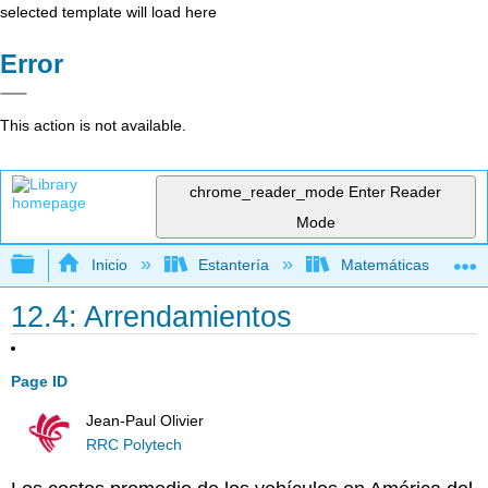
selected template will load here
Error
This action is not available.
chrome_reader_mode
Enter Reader
Mode
Expandir/contraer jerarquía global
Inicio
Estantería
Matemáticas
12.4: Arrendamientos
Page ID
Jean-Paul Olivier
RRC Polytech