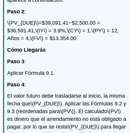
Paso 2
:
\(PV_{DUE}\)
=$39,091.41−$2,500.00 =
$36.591.41,
\(IY\)
= 3.9%,
\(CY\)
= 1,
\(PY\)
= 12,
Años = 4,
\(FV\)
= $13.354.00
Cómo Llegarás
Paso 3
:
Aplicar Fórmula 9.1.
Paso 4
:
El valor futuro debe trasladarse al inicio, la misma
fecha que
\(PV_{DUE}\)
. Aplicar las Fórmulas 9.2 y
9.3 (reordenadas para
\(PV\)
). El calculado
\(PV\)
es dinero que el arrendamiento no está obligado a
pagar, por lo que se resta
\(PV_{DUE}\)
para llegar