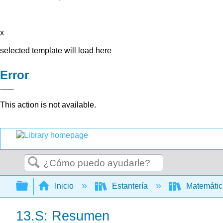
x
selected template will load here
Error
This action is not available.
Buscar
Expandir/contraer jerarquía global
Inicio
Estantería
Matemáti
13.S: Resumen