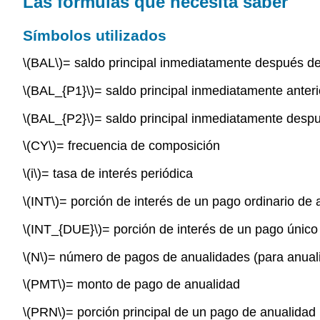
Las fórmulas que necesita saber
Símbolos utilizados
\(BAL\)
= saldo principal inmediatamente después d
\(BAL_{P1}\)
= saldo principal inmediatamente anter
\(BAL_{P2}\)
= saldo principal inmediatamente desp
\(CY\)
= frecuencia de composición
\(i\)
= tasa de interés periódica
\(INT\)
= porción de interés de un pago ordinario de
\(INT_{DUE}\)
= porción de interés de un pago único
\(N\)
= número de pagos de anualidades (para anual
\(PMT\)
= monto de pago de anualidad
\(PRN\)
= porción principal de un pago de anualidad