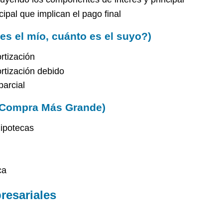
ipal que implican el pago final
es el mío, cuánto es el suyo?)
rtización
rtización debido
parcial
u Compra Más Grande)
hipotecas
ca
resariales