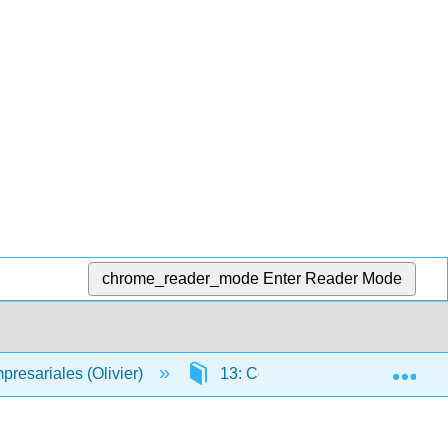
chrome_reader_mode
Enter Reader Mode
Exp
resariales (Olivier)
13: Comprensión de la amortiza