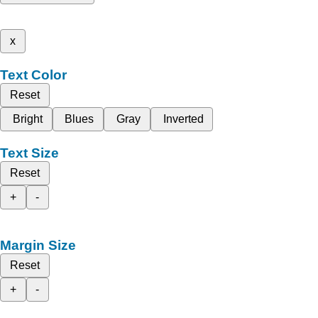
x
Text Color
Reset
Bright
Blues
Gray
Inverted
Text Size
Reset
+
-
Margin Size
Reset
+
-