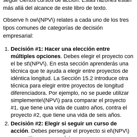
seguir ciertos cursos de acción. Estas razones están
más allá del alcance de este libro de texto.
Observe h
ow
\(NPV\)
relates a cada uno de los tres
tipos comunes de categorías de decisión
empresarial:
Decisión #1: Hacer una elección entre
múltiples opciones
. Debes elegir el proyecto con
el be
st
\(NPV\)
. En esta sección aprenderás una
técnica que te ayuda a elegir entre proyectos de
idéntica longitud. La Sección 15.2 introduce otra
técnica para elegir entre proyectos de
longitud
diferenciadora. Por ejemplo, no se puede utilizar
simplemente
\(NPV\)
para comparar el proyecto
#1, que tiene una vida de cuatro años, contra el
proyecto #2, que tiene una vida de seis años.
Decisión #2: Elegir si seguir un curso de
acción
. Debes perseguir el proyecto si el
\(NPV\)