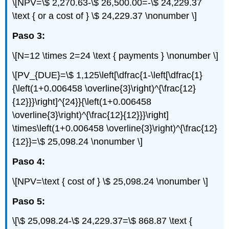
\[NPV=\$ 2,270.63-\$ 26,500.00=-\$ 24,229.37
\text { or a cost of } \$ 24,229.37 \nonumber \]
Paso 3:
\[N=12 \times 2=24 \text { payments } \nonumber \]
\[PV_{DUE}=\$ 1,125\left[\dfrac{1-\left[\dfrac{1}
{\left(1+0.006458 \overline{3}\right)^{\frac{12}
{12}}}\right]^{24}}{\left(1+0.006458
\overline{3}\right)^{\frac{12}{12}}}\right]
\times\left(1+0.006458 \overline{3}\right)^{\frac{12}
{12}}=\$ 25,098.24 \nonumber \]
Paso 4:
\[NPV=\text { cost of } \$ 25,098.24 \nonumber \]
Paso 5:
\[\$ 25,098.24-\$ 24,229.37=\$ 868.87 \text {