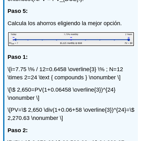
Paso 5:
Calcula los ahorros eligiendo la mejor opción.
Paso 1:
\[i=7.75 \% / 12=0.6458 \overline{3} \% ; N=12
\times 2=24 \text { compounds } \nonumber \]
\[\$ 2,650=PV(1+0.06458 \overline{3})^{24}
\nonumber \]
\[PV=\$ 2,650 \div(1+0.06+58 \overline{3})^{24}=\$
2,270.63 \nonumber \]
Paso 2: