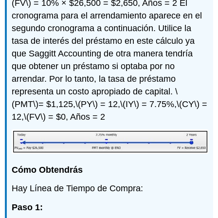
(FV\)
= 10% × $26,500 = $2,650, Años = 2 El
cronograma para el arrendamiento aparece en el
segundo cronograma a continuación. Utilice la
tasa de interés del préstamo en este cálculo ya
que Saggitt Accounting de otra manera tendría
que obtener un préstamo si optaba por no
arrendar. Por lo tanto, la tasa de préstamo
representa un costo apropiado de capital.
\
(PMT\)
= $1,125,
\(PY\)
= 12,
\(IY\)
= 7.75%,
\(CY\)
=
12,
\(FV\)
= $0, Años = 2
Cómo Obtendrás
Hay Línea de Tiempo de Compra:
Paso 1: