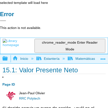
selected template will load here
Error
This action is not available.
chrome_reader_mode
Enter Reader
Mode
Expandir/contraer jerarquía global
Inicio
Estantería
Matemáticas
15.1: Valor Presente Neto
Page ID
Jean-Paul Olivier
RRC Polytech