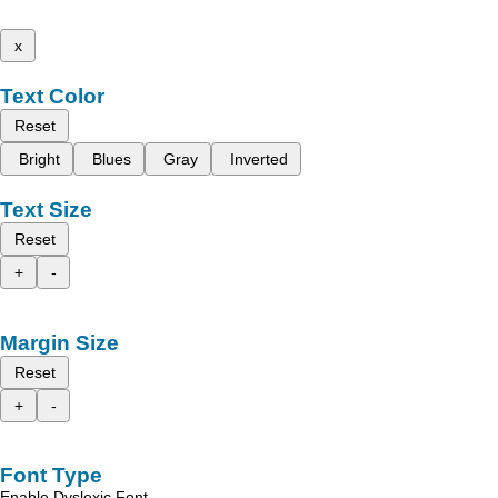
x
Text Color
Reset
Bright
Blues
Gray
Inverted
Text Size
Reset
+
-
Margin Size
Reset
+
-
Font Type
Enable Dyslexic Font