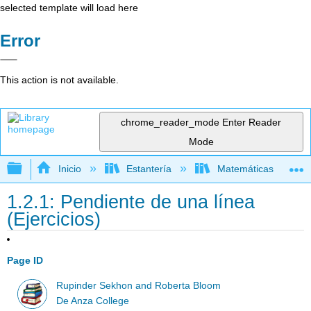
selected template will load here
Error
This action is not available.
chrome_reader_mode
Enter Reader
Mode
Expandir/contraer jerarquía global
Inicio
Estantería
Matemáticas
1.2.1: Pendiente de una línea
(Ejercicios)
Page ID
Rupinder Sekhon and Roberta Bloom
De Anza College