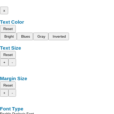
x
Text Color
Reset
Bright
Blues
Gray
Inverted
Text Size
Reset
+
-
Margin Size
Reset
+
-
Font Type
Enable Dyslexic Font