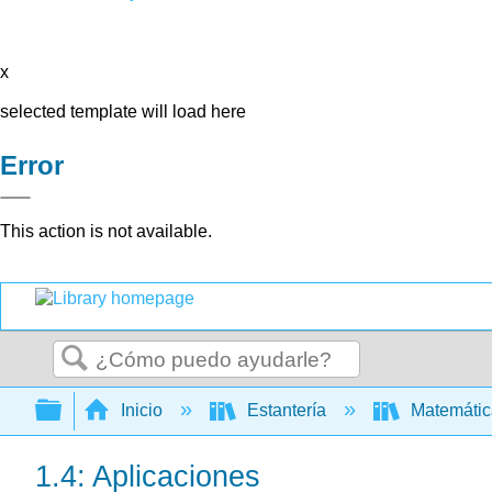
x
selected template will load here
Error
This action is not available.
Buscar
Expandir/contraer jerarquía global
Inicio
Estantería
Matemáti
1.4: Aplicaciones