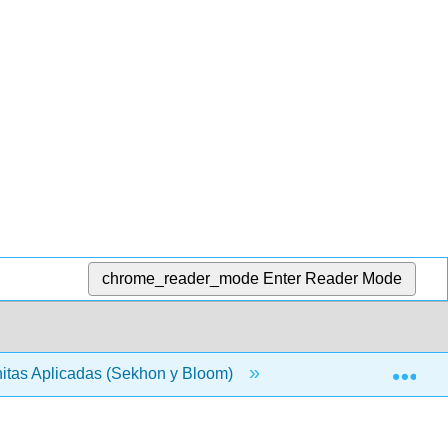
chrome_reader_mode
Enter Reader Mode
Exp
itas Aplicadas (Sekhon y Bloom)
1: Ecuaciones Lin