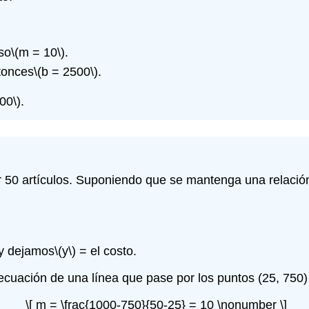
so
\(m = 10\)
.
tonces
\(b = 2500\)
.
00\)
.
ar 50 artículos. Suponiendo que se mantenga una relación
 y dejamos
\(y\)
= el costo.
cuación de una línea que pase por los puntos (25, 750) 
\[ m = \frac{1000-750}{50-25} = 10 \nonumber \]