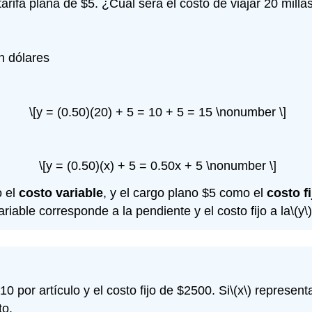
arifa plana de $5. ¿Cuál será el costo de viajar 20 milla
n dólares
\[y = (0.50)(20) + 5 = 10 + 5 = 15 \nonumber \]
\[y = (0.50)(x) + 5 = 0.50x + 5 \nonumber \]
o el
costo variable
, y el cargo plano $5 como el
costo fi
riable corresponde a la pendiente y el costo fijo a la
\(y\)
0 por artículo y el costo fijo de $2500. Si
\(x\)
representa
to.