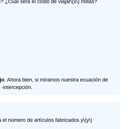
s? ¿Cuál será el costo de viajar
\(x\)
millas?
jo
. Ahora bien, si miramos nuestra ecuación de
-intercepción.
 el número de artículos fabricados y
\(y\)