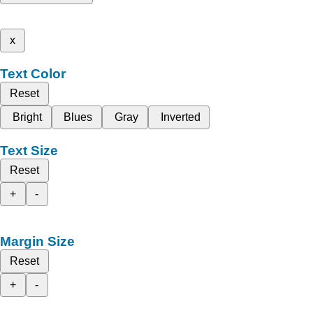
x
Text Color
Reset
Bright
Blues
Gray
Inverted
Text Size
Reset
+
-
Margin Size
Reset
+
-