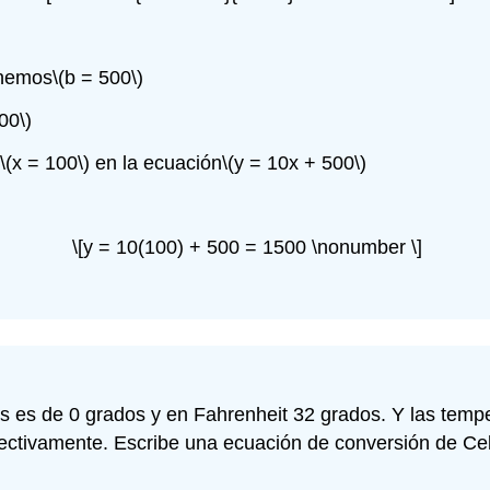
enemos
\(b = 500\)
00\)
\(x = 100\)
en la ecuación
\(y = 10x + 500\)
\[y = 10(100) + 500 = 1500 \nonumber \]
 es de 0 grados y en Fahrenheit 32 grados. Y las temper
ectivamente. Escribe una ecuación de conversión de Cel