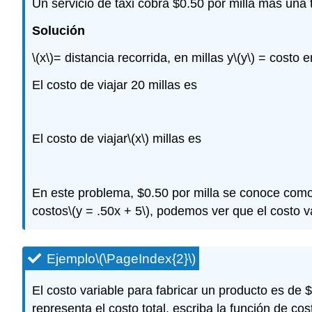
Un servicio de taxi cobra $0.50 por milla más una t
Solución
\(x\)
= distancia recorrida, en millas y
\(y\)
= costo e
El costo de viajar 20 millas es
El costo de viajar
\(x\)
millas es
En este problema, $0.50 por milla se conoce com
costos
\(y = .50x + 5\)
, podemos ver que el costo va
Ejemplo
\(\PageIndex{2}\)
El costo variable para fabricar un producto es de $1
representa el costo total, escriba la función de cos