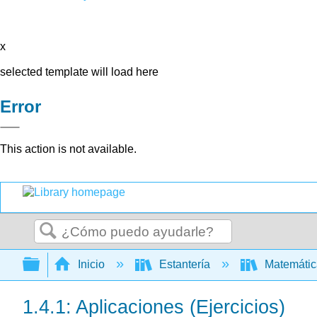
x
selected template will load here
Error
This action is not available.
Buscar
Expandir/contraer jerarquía global
Inicio
Estantería
Matemáti
1.4.1: Aplicaciones (Ejercicios)