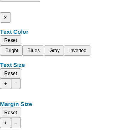
x
Text Color
Reset
Bright
Blues
Gray
Inverted
Text Size
Reset
+
-
Margin Size
Reset
+
-