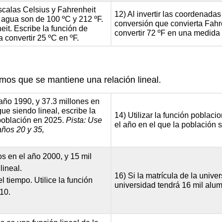
scalas Celsius y Fahrenheit
12) Al invertir las coordenada
l agua son de 100 ºC y 212 ºF.
conversión que convierta Fahr
it. Escribe la función de
convertir 72 ºF en una medida
a convertir 25 ºC en ºF.
mos que se mantiene una relación lineal.
 año 1990, y 37.3 millones en
e siendo lineal, escribe la
14) Utilizar la función poblaci
 población en 2025.
Pista: Use
el año en el que la población 
años 20 y 35,
s en el año 2000, y 15 mil
lineal.
16) Si la matrícula de la univ
l tiempo. Utilice la función
universidad tendrá 16 mil alu
010.