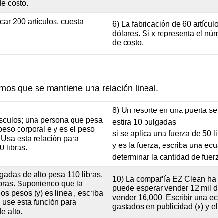
de costo.
icar 200 artículos, cuesta
6) La fabricación de 60 artícul
dólares. Si x representa el núm
de costo.
mos que se mantiene una relación lineal.
8) Un resorte en una puerta se 
úsculos; una persona que pesa
estira 10 pulgadas
 peso corporal e y es el peso
si se aplica una fuerza de 50 l
 Usa esta relación para
y es la fuerza, escriba una ecu
 libras.
determinar la cantidad de fuerz
gadas de alto pesa 110 libras.
10) La compañía EZ Clean ha d
ibras. Suponiendo que la
puede esperar vender 12 mil d
los pesos (y) es lineal, escriba
vender 16,000. Escribir una e
y use esta función para
gastados en publicidad (x) y e
e alto.