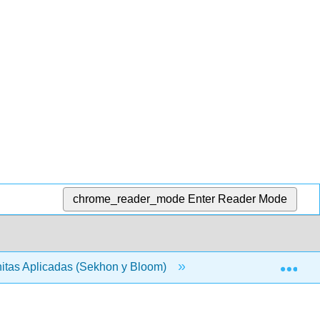
chrome_reader_mode
Enter Reader Mode
Exp
itas Aplicadas (Sekhon y Bloom)
1: Ecuaciones Lin