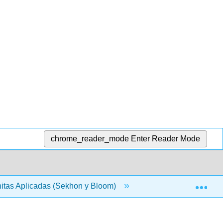
chrome_reader_mode
Enter Reader Mode
Exp
itas Aplicadas (Sekhon y Bloom)
1: Ecuaciones Lin