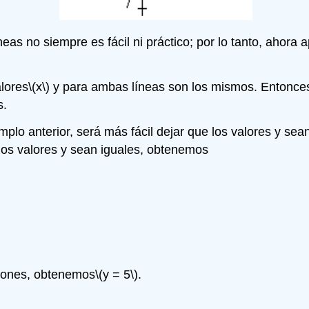
neas no siempre es fácil ni práctico; por lo tanto, ahor
lores
\(x\)
y para ambas líneas son los mismos. Entonces,
s.
plo anterior, será más fácil dejar que los valores y sea
 los valores y sean iguales, obtenemos
ciones, obtenemos
\(y = 5\)
.