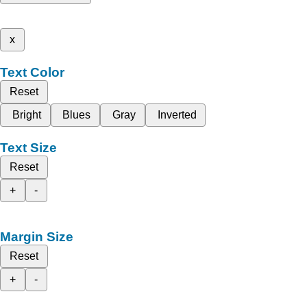
x
Text Color
Reset
Bright
Blues
Gray
Inverted
Text Size
Reset
+
-
Margin Size
Reset
+
-