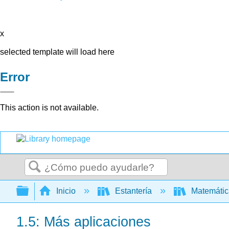
x
selected template will load here
Error
This action is not available.
Buscar
Expandir/contraer jerarquía global
Inicio
Estantería
Matemáti
1.5: Más aplicaciones