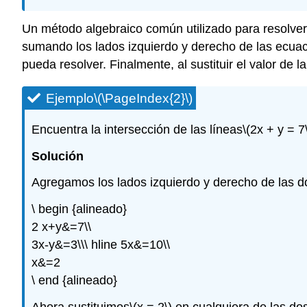
Un método algebraico común utilizado para resolve
sumando los lados izquierdo y derecho de las ecuac
pueda resolver. Finalmente, al sustituir el valor de 
Ejemplo
\(\PageIndex{2}\)
Encuentra la intersección de las líneas
\(2x + y = 7
Solución
Agregamos los lados izquierdo y derecho de las d
\ begin {alineado}
2 x+y&=7\\
3x-y&=3\\\ hline 5x&=10\\
x&=2
\ end {alineado}