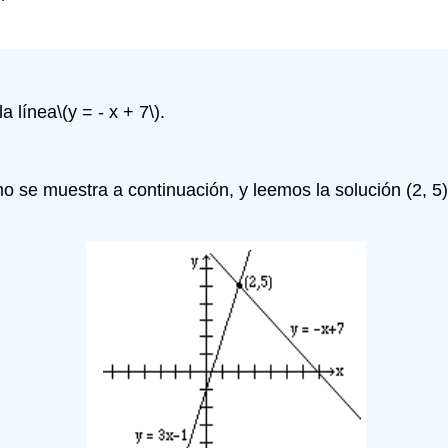
la línea
\(y = - x + 7\)
.
 se muestra a continuación, y leemos la solución (2, 5)