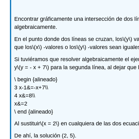
Encontrar gráficamente una intersección de dos lí
algebraicamente.
En el punto donde dos líneas se cruzan, los
\(y\)
va
que los
\(x\)
-valores o los
\(y\)
-valores sean iguale
Si tuviéramos que resolver algebraicamente el ejem
y
\(y = - x + 7\)
para la segunda línea, al dejar que
\ begin {alineado}
3 x-1&=-x+7\\
4 x&=8\\
x&=2
\ end {alineado}
Al sustituir
\(x = 2\)
en cualquiera de las dos ecua
De ahí, la solución (2, 5).