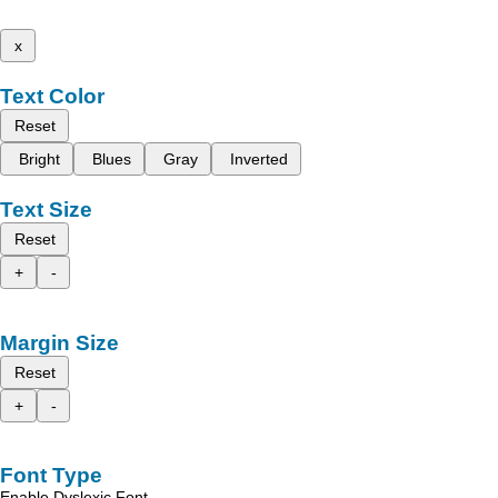
x
Text Color
Reset
Bright
Blues
Gray
Inverted
Text Size
Reset
+
-
Margin Size
Reset
+
-
Font Type
Enable Dyslexic Font