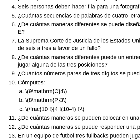
Seis personas deben hacer fila para una fotografí
¿Cuántas secuencias de palabras de cuatro letr
¿De cuántas maneras diferentes se puede diseñar
E?
La Suprema Corte de Justicia de los Estados Un
de seis a tres a favor de un fallo?
¿De cuántas maneras diferentes puede un entrenad
jugar alguna de las tres posiciones?
¿Cuántos números pares de tres dígitos se pueden 
Cómputos:
\(9\mathrm{C}4\)
\(8\mathrm{P}3\)
\(\frac{10 !}{4 !(10-4) !}\)
¿De cuántas maneras se pueden colocar en una est
¿De cuántas maneras se puede responder una pru
En un equipo de futbol tres fullbacks pueden juga