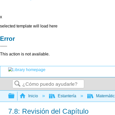
x
selected template will load here
Error
This action is not available.
Buscar
Expandir/contraer jerarquía global
Inicio
Estantería
Matemáti
7.8: Revisión del Capítulo