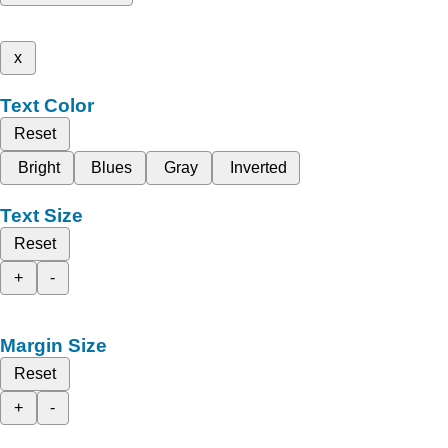
x
Text Color
Reset
Bright
Blues
Gray
Inverted
Text Size
Reset
+
-
Margin Size
Reset
+
-