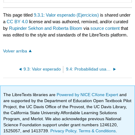
This page titled
9.3.1: Valor esperado (Ejercicios)
is shared under
a
CC BY 4.0
license and was authored, remixed, and/or curated
by
Rupinder Sekhon and Roberta Bloom
via
source content
that
was edited to the style and standards of the LibreTexts platform.
Volver arriba
9.3: Valor esperado
9.4: Probabilidad usando diagramas de árbol
The LibreTexts libraries are
Powered by NICE CXone Expert
and
are supported by the Department of Education Open Textbook Pilot
Project, the UC Davis Office of the Provost, the UC Davis Library,
the California State University Affordable Learning Solutions
Program, and Merlot. We also acknowledge previous National
Science Foundation support under grant numbers 1246120,
1525057, and 1413739.
Privacy Policy
.
Terms & Conditions
.