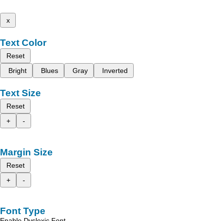
x
Text Color
Reset
Bright
Blues
Gray
Inverted
Text Size
Reset
+
-
Margin Size
Reset
+
-
Font Type
Enable Dyslexic Font