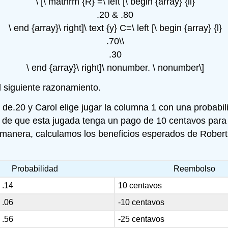
\ [\ mathrm {R} =\ left [\ begin {array} {ll}
.20 & .80
\ end {array}\ right]\ text {y} C=\ left [\ begin {array} {l}
.70\\
.30
\ end {array}\ right]\ nonumber. \ nonumber\]
l siguiente razonamiento.
d de.20 y Carol elige jugar la columna 1 con una probabil
cho de que esta jugada tenga un pago de 10 centavos par
l manera, calculamos los beneficios esperados de Robert
Probabilidad
Reembolso
= .14
10 centavos
= .06
-10 centavos
= .56
-25 centavos