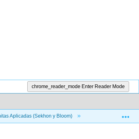
chrome_reader_mode
Enter Reader Mode
Exp
itas Aplicadas (Sekhon y Bloom)
11: Teoría de Jueg