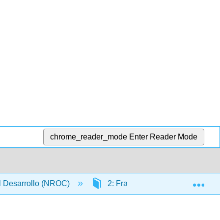
chrome_reader_mode
Enter Reader Mode
Exp
l Desarrollo (NROC)
2: Fracciones y números mixtos