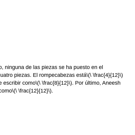
, ninguna de las piezas se ha puesto en el
uatro piezas. El rompecabezas está
\(\ \frac{4}{12}\)
e escribir como
\(\ \frac{8}{12}\)
. Por último, Aneesh
 como
\(\ \frac{12}{12}\)
.