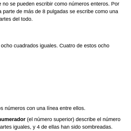
ue no se pueden escribir como números enteros. Por
un
a parte de más de 8 pulgadas se escribe como una
juego
rtes del todo.
Ejercicio
Partes
de
un
en ocho cuadrados iguales. Cuatro de estos ocho
Todo
Ejemplo
Ejemplo
Contextos
de
medición
Ejercicio
Resumen
s números con una línea entre ellos.
numerador
(el número superior) describe el número
partes iguales, y 4 de ellas han sido sombreadas.