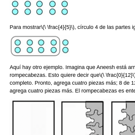
Para mostrar
\(\ \frac{4}{5}\)
, círculo 4 de las partes i
Aquí hay otro ejemplo. Imagina que Aneesh está arm
rompecabezas. Esto quiere decir que
\(\ \frac{0}{12}\
completo. Pronto, agrega cuatro piezas más; 8 de 1
agrega cuatro piezas más. El rompecabezas es enter