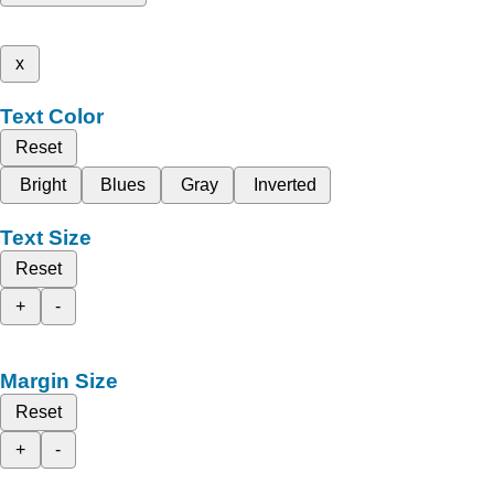
x
Text Color
Reset
Bright
Blues
Gray
Inverted
Text Size
Reset
+
-
Margin Size
Reset
+
-