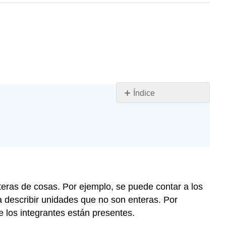
Índice
Objetivos
de
aprendizaje
Introducción
Identificación
de
Numeradores
eras de cosas. Por ejemplo, se puede contar a los
y
a describir unidades que no son enteras. Por
Denominadores
e los integrantes están presentes.
Partes
de