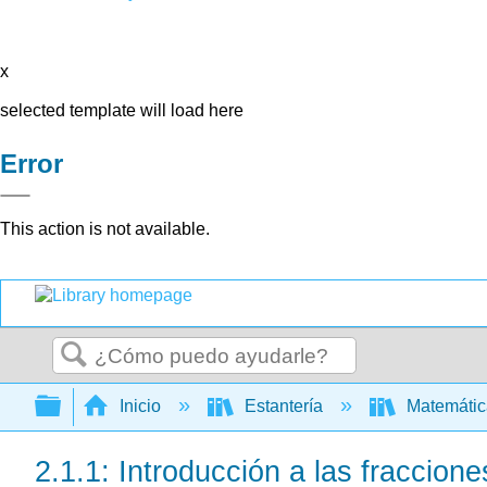
x
selected template will load here
Error
This action is not available.
Buscar
Expandir/contraer jerarquía global
Inicio
Estantería
Matemáti
2.1.1: Introducción a las fraccion