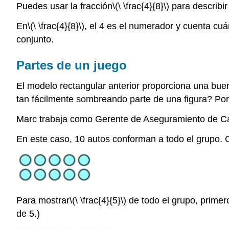
Puedes usar la fracción
\(\ \frac{4}{8}\)
para describir
En
\(\ \frac{4}{8}\)
, el 4 es el numerador y cuenta cu
conjunto.
Partes de un juego
El modelo rectangular anterior proporciona una bue
tan fácilmente sombreando parte de una figura? Por 
Marc trabaja como Gerente de Aseguramiento de Cal
En este caso, 10 autos conforman a todo el grupo.
Para mostrar
\(\ \frac{4}{5}\)
de todo el grupo, primero
de 5.)