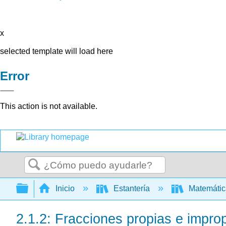
x
selected template will load here
Error
This action is not available.
Buscar
Expandir/contraer jerarquía global
Inicio
Estantería
Matemáti
2.1.2: Fracciones propias e impro