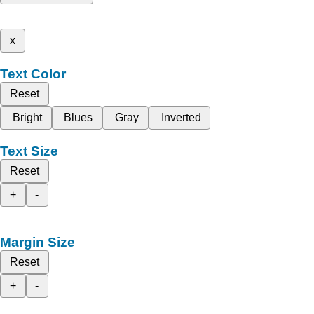
x
Text Color
Reset
Bright
Blues
Gray
Inverted
Text Size
Reset
+
-
Margin Size
Reset
+
-