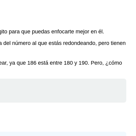
Ejemplo
Ejemplo
Ejemplo
Ejemplo
ígito para que puedas enfocarte mejor en él.
Ejemplo
Ejercicio
 del número al que estás redondeando, pero tienen
Resumen
ar, ya que 186 está entre 180 y 190. Pero, ¿cómo