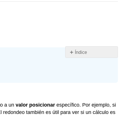
Índice
Objetivos
de
aprendizaje
Introducción
Redondeo
de
números
o a un
valor posicionar
específico. Por ejemplo, si
enteros
l redondeo también es útil para ver si un cálculo es
Ejemplo
Ejemplo