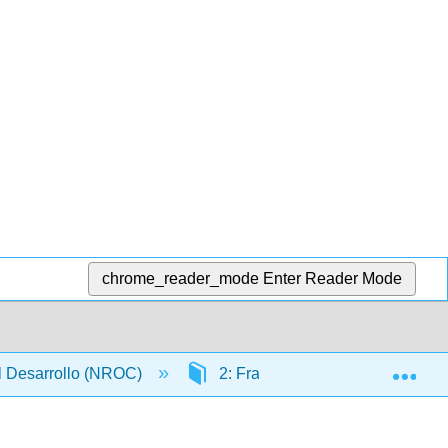
chrome_reader_mode
Enter Reader Mode
Exp
l Desarrollo (NROC)
2: Fracciones y números mixtos