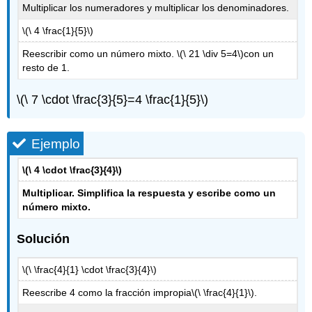
Multiplicar los numeradores y multiplicar los denominadores.
\(\ 4 \frac{1}{5}\)
Reescribir como un número mixto.
\(\ 21 \div 5=4\)
con un
resto de 1.
\(\ 7 \cdot \frac{3}{5}=4 \frac{1}{5}\)
Ejemplo
\(\ 4 \cdot \frac{3}{4}\)
Multiplicar. Simplifica la respuesta y escribe como un
número mixto.
Solución
\(\ \frac{4}{1} \cdot \frac{3}{4}\)
Reescribe 4 como la fracción impropia
\(\ \frac{4}{1}\)
.