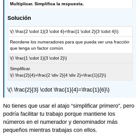
Multiplicar. Simplifica la respuesta.
Solución
\(\ \frac{2 \cdot 1}{3 \cdot 4}=\frac{1 \cdot 2}{3 \cdot 4}\)
Reordene los numeradores para que pueda ver una fracción
que tenga un factor común.
\(\ \frac{1 \cdot 1}{3 \cdot 2}\)
Simplificar.
\(\ \frac{2}{4}=\frac{2 \div 2}{4 \div 2}=\frac{1}{2}\)
\(\ \frac{2}{3} \cdot \frac{1}{4}=\frac{1}{6}\)
No tienes que usar el atajo “simplificar primero”, pero
podría facilitar tu trabajo porque mantiene los
números en el numerador y denominador más
pequeños mientras trabajas con ellos.