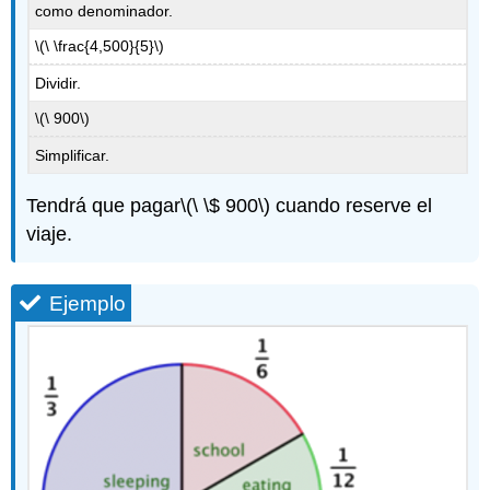
como denominador.
\(\ \frac{4,500}{5}\)
Dividir.
\(\ 900\)
Simplificar.
Tendrá que pagar
\(\ \$ 900\)
cuando reserve el
viaje.
Ejemplo