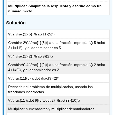
Multiplicar. Simplifica la respuesta y escribe como un
número mixto.
Solución
\(\ 2 \frac{1}{5}=\frac{11}{5}\)
Cambiar 2
\(\ \frac{1}{5}\)
a una fracción impropia.
\(\ 5 \cdot
2+1=11\)
, y el denominador es 5.
\(\ 4 \frac{1}{2}=\frac{9}{2}\)
Cambiar
\(\ 4 \frac{1}{2}\)
a una fracción impropia.
\(\ 2 \cdot
4+1=9\)
, y el denominador es 2.
\(\ \frac{11}{5} \cdot \frac{9}{2}\)
Reescribir el problema de multiplicación, usando las
fracciones incorrectas.
\(\ \frac{11 \cdot 9}{5 \cdot 2}=\frac{99}{10}\)
Multiplicar numeradores y multiplicar denominadores.