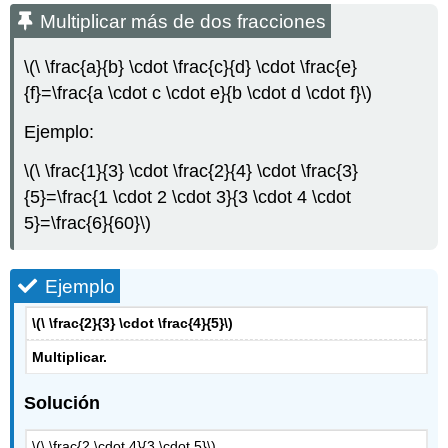
Multiplicar más de dos fracciones
\(\ \frac{a}{b} \cdot \frac{c}{d} \cdot \frac{e}
{f}=\frac{a \cdot c \cdot e}{b \cdot d \cdot f}\)
Ejemplo:
\(\ \frac{1}{3} \cdot \frac{2}{4} \cdot \frac{3}
{5}=\frac{1 \cdot 2 \cdot 3}{3 \cdot 4 \cdot
5}=\frac{6}{60}\)
Ejemplo
\(\ \frac{2}{3} \cdot \frac{4}{5}\)
Multiplicar.
Solución
\(\ \frac{2 \cdot 4}{3 \cdot 5}\)