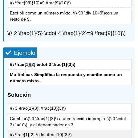
\(\ \frac{99}{10}=9 \frac{9}{10}\)
Escribir como un número mixto.
\(\ 99 \div 10=9\)
con un
resto de 9.
\(\ 2 \frac{1}{5} \cdot 4 \frac{1}{2}=9 \frac{9}{10}\)
Ejemplo
\(\ \frac{1}{2} \cdot 3 \frac{1}{3}\)
Multiplicar. Simplifica la respuesta y escribe como un
número mixto.
Solución
\(\ 3 \frac{1}{3}=\frac{10}{3}\)
Cambiar
\(\ 3 \frac{1}{3}\)
a una fracción impropia.
\(\ 3 \cdot
3+1=10\)
, y el denominador es 3.
\(\ \frac{1}{2} \cdot \frac{10}{3}\)