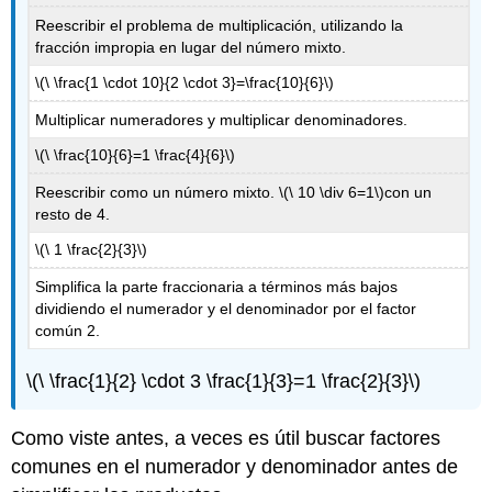
Reescribir el problema de multiplicación, utilizando la
fracción impropia en lugar del número mixto.
\(\ \frac{1 \cdot 10}{2 \cdot 3}=\frac{10}{6}\)
Multiplicar numeradores y multiplicar denominadores.
\(\ \frac{10}{6}=1 \frac{4}{6}\)
Reescribir como un número mixto.
\(\ 10 \div 6=1\)
con un
resto de 4.
\(\ 1 \frac{2}{3}\)
Simplifica la parte fraccionaria a términos más bajos
dividiendo el numerador y el denominador por el factor
común 2.
\(\ \frac{1}{2} \cdot 3 \frac{1}{3}=1 \frac{2}{3}\)
Como viste antes, a veces es útil buscar factores
comunes en el numerador y denominador antes de