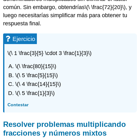
común. Sin embargo, obtendrías
\(\ \frac{72}{20}\)
, y
luego necesitarías simplificar más para obtener tu
respuesta final.
Ejercicio
\(\ 1 \frac{3}{5} \cdot 3 \frac{1}{3}\)
\(\ \frac{80}{15}\)
\(\ 5 \frac{5}{15}\)
\(\ 4 \frac{14}{15}\)
\(\ 5 \frac{1}{3}\)
Contestar
Resolver problemas multiplicando
fracciones y números mixtos