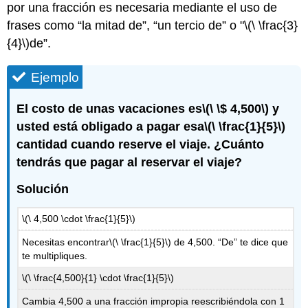
por una fracción es necesaria mediante el uso de
frases como “la mitad de”, “un tercio de” o "
\(\ \frac{3}
{4}\)
de”.
Ejemplo
El costo de unas vacaciones es
\(\ \$ 4,500\)
y
usted está obligado a pagar esa
\(\ \frac{1}{5}\)
cantidad cuando reserve el viaje. ¿Cuánto
tendrás que pagar al reservar el viaje?
Solución
\(\ 4,500 \cdot \frac{1}{5}\)
Necesitas encontrar
\(\ \frac{1}{5}\)
de 4,500. “De” te dice que
te multipliques.
\(\ \frac{4,500}{1} \cdot \frac{1}{5}\)
Cambia 4,500 a una fracción impropia reescribiéndola con 1