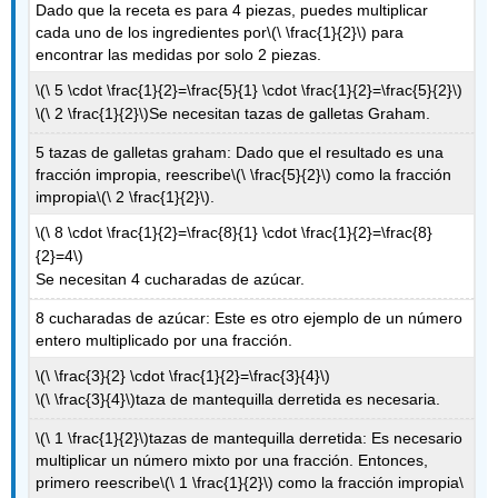
Dado que la receta es para 4 piezas, puedes multiplicar
cada uno de los ingredientes por
\(\ \frac{1}{2}\)
para
encontrar las medidas por solo 2 piezas.
\(\ 5 \cdot \frac{1}{2}=\frac{5}{1} \cdot \frac{1}{2}=\frac{5}{2}\)
\(\ 2 \frac{1}{2}\)
Se necesitan tazas de galletas Graham.
5 tazas de galletas graham: Dado que el resultado es una
fracción impropia, reescribe
\(\ \frac{5}{2}\)
como la fracción
impropia
\(\ 2 \frac{1}{2}\)
.
\(\ 8 \cdot \frac{1}{2}=\frac{8}{1} \cdot \frac{1}{2}=\frac{8}
{2}=4\)
Se necesitan 4 cucharadas de azúcar.
8 cucharadas de azúcar: Este es otro ejemplo de un número
entero multiplicado por una fracción.
\(\ \frac{3}{2} \cdot \frac{1}{2}=\frac{3}{4}\)
\(\ \frac{3}{4}\)
taza de mantequilla derretida es necesaria.
\(\ 1 \frac{1}{2}\)
tazas de mantequilla derretida: Es necesario
multiplicar un número mixto por una fracción. Entonces,
primero reescribe
\(\ 1 \frac{1}{2}\)
como la fracción impropia
\