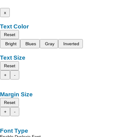
x
Text Color
Reset
Bright
Blues
Gray
Inverted
Text Size
Reset
+
-
Margin Size
Reset
+
-
Font Type
Enable Dyslexic Font