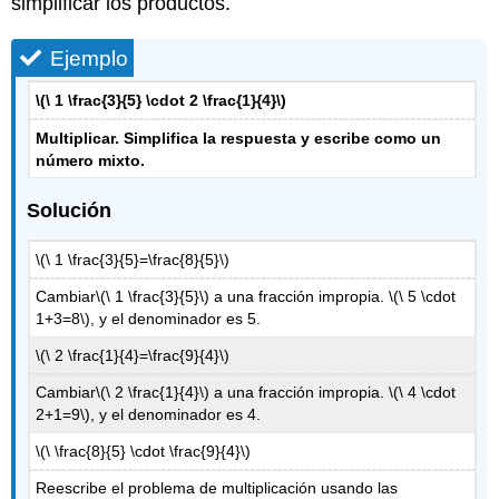
simplificar los productos.
Ejemplo
\(\ 1 \frac{3}{5} \cdot 2 \frac{1}{4}\)
Multiplicar. Simplifica la respuesta y escribe como un
número mixto.
Solución
\(\ 1 \frac{3}{5}=\frac{8}{5}\)
Cambiar
\(\ 1 \frac{3}{5}\)
a una fracción impropia.
\(\ 5 \cdot
1+3=8\)
, y el denominador es 5.
\(\ 2 \frac{1}{4}=\frac{9}{4}\)
Cambiar
\(\ 2 \frac{1}{4}\)
a una fracción impropia.
\(\ 4 \cdot
2+1=9\)
, y el denominador es 4.
\(\ \frac{8}{5} \cdot \frac{9}{4}\)
Reescribe el problema de multiplicación usando las