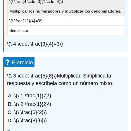
\(\ \frac{4 \cdot 3}{1 \cdot 4}\)
Multiplicar los numeradores y multiplicar los denominadores.
\(\ \frac{12}{4}=3\)
Simplificar.
\(\ 4 \cdot \frac{3}{4}=3\)
Ejercicio
\(\ 3 \cdot \frac{5}{6}\)
Multiplicar. Simplifica la
respuesta y escríbela como un número mixto.
\(\ 1 \frac{1}{7}\)
\(\ 2 \frac{1}{2}\)
\(\ \frac{5}{2}\)
\(\ \frac{8}{6}\)