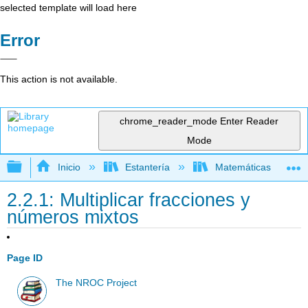
selected template will load here
Error
This action is not available.
chrome_reader_mode
Enter Reader
Mode
Expandir/contraer jerarquía global
Inicio
Estantería
Matemáticas
2.2.1: Multiplicar fracciones y
números mixtos
Page ID
The NROC Project