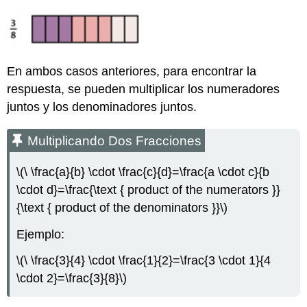
En ambos casos anteriores, para encontrar la
respuesta, se pueden multiplicar los numeradores
juntos y los denominadores juntos.
Multiplicando Dos Fracciones
\(\ \frac{a}{b} \cdot \frac{c}{d}=\frac{a \cdot c}{b
\cdot d}=\frac{\text { product of the numerators }}
{\text { product of the denominators }}\)
Ejemplo:
\(\ \frac{3}{4} \cdot \frac{1}{2}=\frac{3 \cdot 1}{4
\cdot 2}=\frac{3}{8}\)