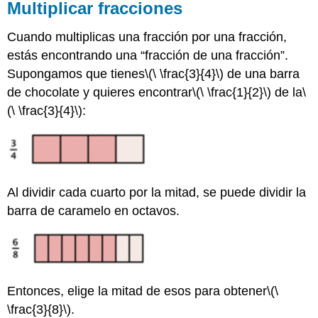
Multiplicar fracciones
Ejemplo
Ejemplo
Cuando multiplicas una fracción por una fracción,
Ejercicio
estás encontrando una “fracción de una fracción”.
Resolver
Supongamos que tienes
\(\ \frac{3}{4}\)
de una barra
problemas
multiplicando
de chocolate y quieres encontrar
\(\ \frac{1}{2}\)
de la
\
fracciones
(\ \frac{3}{4}\)
:
y
números
mixtos
Ejemplo
Ejemplo
Al dividir cada cuarto por la mitad, se puede dividir la
Ejemplo
barra de caramelo en octavos.
Ejercicio
Resumen
Entonces, elige la mitad de esos para obtener
\(\
\frac{3}{8}\)
.