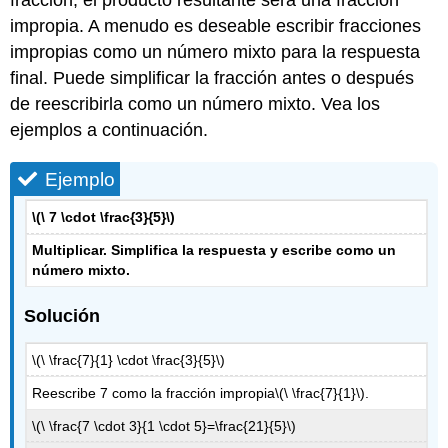
impropia. A menudo es deseable escribir fracciones
impropias como un número mixto para la respuesta
final. Puede simplificar la fracción antes o después
de reescribirla como un número mixto. Vea los
ejemplos a continuación.
Ejemplo
\(\ 7 \cdot \frac{3}{5}\)
Multiplicar. Simplifica la respuesta y escribe como un
número mixto.
Solución
\(\ \frac{7}{1} \cdot \frac{3}{5}\)
Reescribe 7 como la fracción impropia
\(\ \frac{7}{1}\)
.
\(\ \frac{7 \cdot 3}{1 \cdot 5}=\frac{21}{5}\)