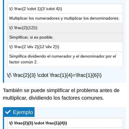
\(\ \frac{2 \cdot 1}{3 \cdot 4}\)
Multiplicar los numeradores y multiplicar los denominadores.
\(\ \frac{2}{12}\)
Simplificar, si es posible.
\(\ \frac{2 \div 2}{12 \div 2}\)
Simplifica dividiendo el numerador y el denominador por el
factor común 2.
\(\ \frac{2}{3} \cdot \frac{1}{4}=\frac{1}{6}\)
También se puede simplificar el problema antes de
multiplicar, dividiendo los factores comunes.
Ejemplo
\(\ \frac{2}{3} \cdot \frac{1}{4}\)