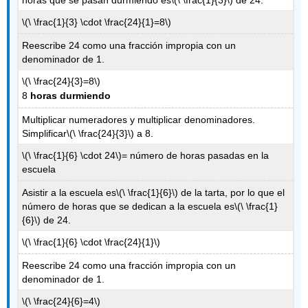
\(\ \frac{1}{3} \cdot \frac{24}{1}=8\)
Reescribe 24 como una fracción impropia con un
denominador de 1.
\(\ \frac{24}{3}=8\)
8
horas durmiendo
Multiplicar numeradores y multiplicar denominadores.
Simplificar
\(\ \frac{24}{3}\)
a 8.
\(\ \frac{1}{6} \cdot 24\)
= número de horas pasadas en la
escuela
Asistir a la escuela es
\(\ \frac{1}{6}\)
de la tarta, por lo que el
número de horas que se dedican a la escuela es
\(\ \frac{1}
{6}\)
de 24.
\(\ \frac{1}{6} \cdot \frac{24}{1}\)
Reescribe 24 como una fracción impropia con un
denominador de 1.
\(\ \frac{24}{6}=4\)