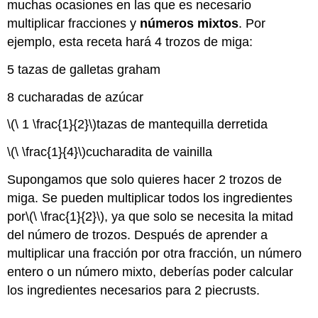
muchas ocasiones en las que es necesario
Multiplicar
una
multiplicar fracciones y
números mixtos
. Por
Fracción
ejemplo, esta receta hará 4 trozos de miga:
por
un
5 tazas de galletas graham
Número
Entero
8 cucharadas de azúcar
Multiplicar
\(\ 1 \frac{1}{2}\)
tazas de mantequilla derretida
una
Fracción
\(\ \frac{1}{4}\)
cucharadita de vainilla
y
un
Supongamos que solo quieres hacer 2 trozos de
Número
Entero
miga. Se pueden multiplicar todos los ingredientes
Ejemplo
por
\(\ \frac{1}{2}\)
, ya que solo se necesita la mitad
Ejemplo
del número de trozos. Después de aprender a
Ejercicio
multiplicar una fracción por otra fracción, un número
Multiplicar
entero o un número mixto, deberías poder calcular
números
los ingredientes necesarios para 2 piecrusts.
mixtos
Ejemplo