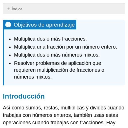
Índice
Objetivos
de
Objetivos de aprendizaje
aprendizaje
Introducción
Multiplica dos o más fracciones.
Multiplicar
Multiplica una fracción por un número entero.
fracciones
Multiplica dos o más números mixtos.
Multiplicando
Dos
Resolver problemas de aplicación que
Fracciones
requieren multiplicación de fracciones o
Multiplicar
números mixtos.
más
de
dos
Introducción
fracciones
Ejemplo
Así como sumas, restas, multiplicas y divides cuando
Ejemplo
trabajas con números enteros, también usas estas
Ejemplo
operaciones cuando trabajas con fracciones. Hay
Ejercicio