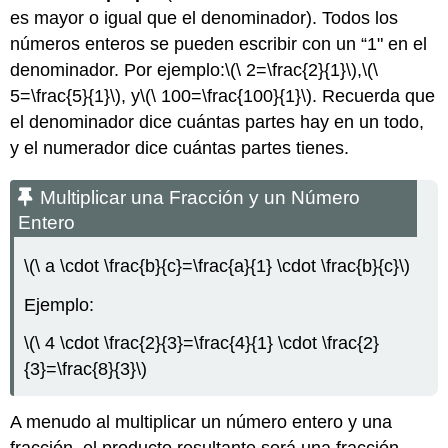
es mayor o igual que el denominador). Todos los
números enteros se pueden escribir con un “1" en el
denominador. Por ejemplo:
\(\ 2=\frac{2}{1}\)
,
\(\
5=\frac{5}{1}\)
, y
\(\ 100=\frac{100}{1}\)
. Recuerda que
el denominador dice cuántas partes hay en un todo,
y el numerador dice cuántas partes tienes.
Multiplicar una Fracción y un Número
Entero
\(\ a \cdot \frac{b}{c}=\frac{a}{1} \cdot \frac{b}{c}\)
Ejemplo:
\(\ 4 \cdot \frac{2}{3}=\frac{4}{1} \cdot \frac{2}
{3}=\frac{8}{3}\)
A menudo al multiplicar un número entero y una
fracción, el producto resultante será una fracción