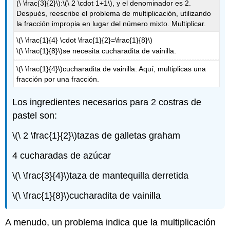
(\ \frac{3}{2}\)
:
\(\ 2 \cdot 1+1\)
, y el denominador es 2.
Después, reescribe el problema de multiplicación, utilizando
la fracción impropia en lugar del número mixto. Multiplicar.
\(\ \frac{1}{4} \cdot \frac{1}{2}=\frac{1}{8}\)
\(\ \frac{1}{8}\)
se necesita cucharadita de vainilla.
\(\ \frac{1}{4}\)
cucharadita de vainilla: Aquí, multiplicas una
fracción por una fracción.
Los ingredientes necesarios para 2 costras de
pastel son:
\(\ 2 \frac{1}{2}\)
tazas de galletas graham
4 cucharadas de azúcar
\(\ \frac{3}{4}\)
taza de mantequilla derretida
\(\ \frac{1}{8}\)
cucharadita de vainilla
A menudo, un problema indica que la multiplicación