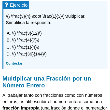
Ejercicio
\(\ \frac{3}{4} \cdot \frac{1}{3}\)
Multiplicar.
Simplifica la respuesta.
\(\ \frac{3}{12}\)
\(\ \frac{4}{7}\)
\(\ \frac{1}{4}\)
\(\ \frac{36}{144}\)
Contestar
Multiplicar una Fracción por un
Número Entero
Al trabajar tanto con fracciones como con números
enteros, es útil escribir el número entero como una
fracción impropia
(una fracción donde el numerador