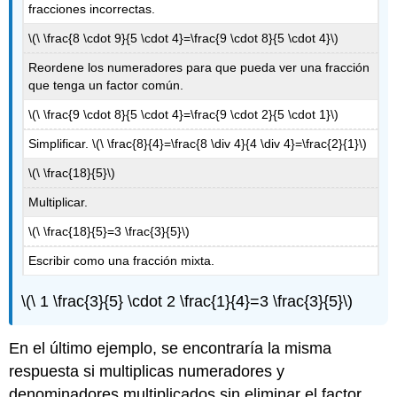
fracciones incorrectas.
\(\ \frac{8 \cdot 9}{5 \cdot 4}=\frac{9 \cdot 8}{5 \cdot 4}\)
Reordene los numeradores para que pueda ver una fracción
que tenga un factor común.
\(\ \frac{9 \cdot 8}{5 \cdot 4}=\frac{9 \cdot 2}{5 \cdot 1}\)
Simplificar.
\(\ \frac{8}{4}=\frac{8 \div 4}{4 \div 4}=\frac{2}{1}\)
\(\ \frac{18}{5}\)
Multiplicar.
\(\ \frac{18}{5}=3 \frac{3}{5}\)
Escribir como una fracción mixta.
\(\ 1 \frac{3}{5} \cdot 2 \frac{1}{4}=3 \frac{3}{5}\)
En el último ejemplo, se encontraría la misma
respuesta si multiplicas numeradores y
denominadores multiplicados sin eliminar el factor