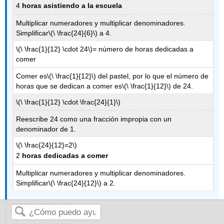
4
horas asistiendo a la escuela
Multiplicar numeradores y multiplicar denominadores.
Simplificar
\(\ \frac{24}{6}\)
a 4.
\(\ \frac{1}{12} \cdot 24\)
= número de horas dedicadas a
comer
Comer es
\(\ \frac{1}{12}\)
del pastel, por lo que el número de
horas que se dedican a comer es
\(\ \frac{1}{12}\)
de 24.
\(\ \frac{1}{12} \cdot \frac{24}{1}\)
Reescribe 24 como una fracción impropia con un
denominador de 1.
\(\ \frac{24}{12}=2\)
2
horas dedicadas a comer
Multiplicar numeradores y multiplicar denominadores.
Simplificar
\(\ \frac{24}{12}\)
a 2.
Horas gastadas: