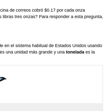
peso
icina de correos cobró $0.17 por cada onza
Ejemplo
s libras tres onzas? Para responder a esta pregunta,
Ejemplo
Ejercicio
Aplicación
de
conversiones
ide en el sistema habitual de Estados Unidos usando
de
es una unidad más grande y una
tonelada
es la
unidades
Ejemplo
Ejemplo
Ejercicio
Resumen