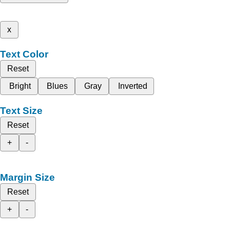
x
Text Color
Reset
Bright
Blues
Gray
Inverted
Text Size
Reset
+
-
Margin Size
Reset
+
-