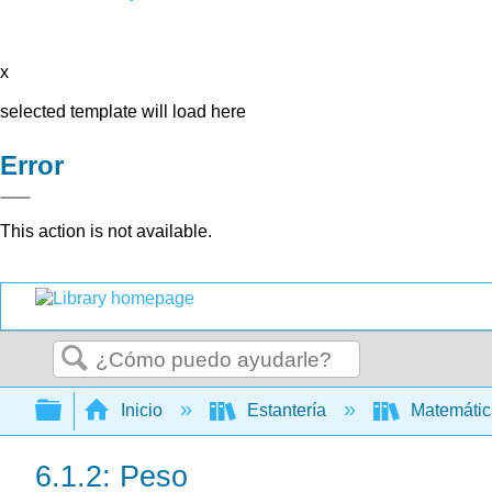
x
selected template will load here
Error
This action is not available.
Buscar
Expandir/contraer jerarquía global
Inicio
Estantería
Matemáti
6.1.2: Peso