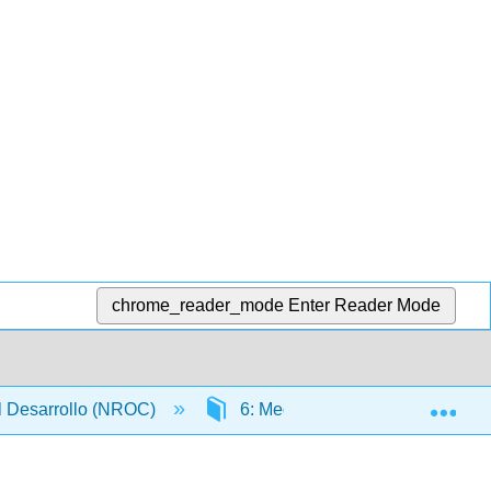
chrome_reader_mode
Enter Reader Mode
Exp
l Desarrollo (NROC)
6: Medición
6.1: Unid