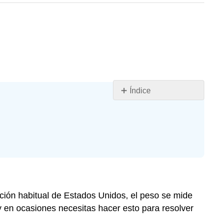
Índice
Objetivos
de
aprendizaje
Introducción
Unidades
de
Peso
Conversión
ición habitual de Estados Unidos, el peso se mide
entre
y en ocasiones necesitas hacer esto para resolver
unidades
de