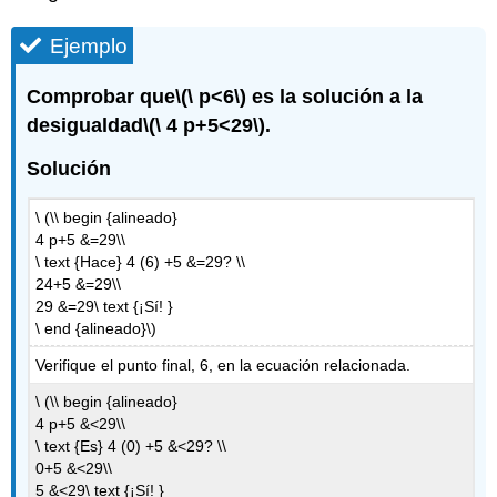
Ejemplo
Comprobar que
\(\ p<6\)
es la solución a la
desigualdad
\(\ 4 p+5<29\)
.
Solución
\ (\\ begin {alineado}
4 p+5 &=29\\
\ text {Hace} 4 (6) +5 &=29? \\
24+5 &=29\\
29 &=29\ text {¡Sí! }
\ end {alineado}\)
Verifique el punto final, 6, en la ecuación relacionada.
\ (\\ begin {alineado}
4 p+5 &<29\\
\ text {Es} 4 (0) +5 &<29? \\
0+5 &<29\\
5 &<29\ text {¡Sí! }