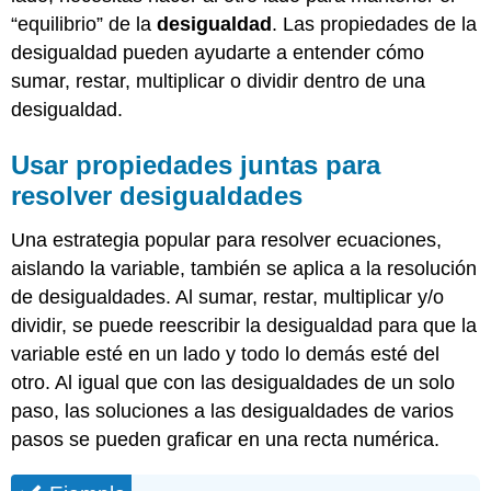
de
“equilibrio” de la
desigualdad
. Las propiedades de la
la
desigualdad pueden ayudarte a entender cómo
propiedad
distributiva
sumar, restar, multiplicar o dividir dentro de una
para
desigualdad.
borrar
paréntesis
Usar propiedades juntas para
y
fracciones
resolver desigualdades
Ejemplo
Una estrategia popular para resolver ecuaciones,
Ejemplo
Ejemplo
aislando la variable, también se aplica a la resolución
Avanzado
de desigualdades. Al sumar, restar, multiplicar y/o
Ejercicio
dividir, se puede reescribir la desigualdad para que la
Ejercicio
variable esté en un lado y todo lo demás esté del
Resumen
otro. Al igual que con las desigualdades de un solo
paso, las soluciones a las desigualdades de varios
pasos se pueden graficar en una recta numérica.