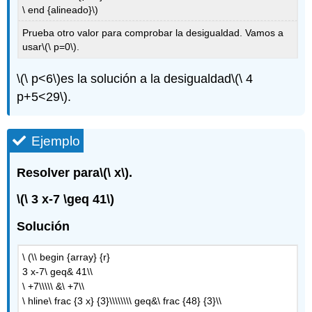
\ end {alineado}\)
Prueba otro valor para comprobar la desigualdad. Vamos a
usar
\(\ p=0\)
.
\(\ p<6\)
es la solución a la desigualdad
\(\ 4
p+5<29\)
.
Ejemplo
Resolver para
\(\ x\)
.
\(\ 3 x-7 \geq 41\)
Solución
\ (\\ begin {array} {r}
3 x-7\ geq& 41\\
\ +7\\\\\ &\ +7\\
\ hline\ frac {3 x} {3}\\\\\\\\ geq&\ frac {48} {3}\\