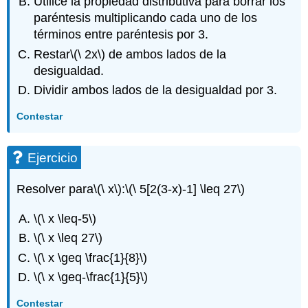
Utilice la propiedad distributiva para borrar los
paréntesis multiplicando cada uno de los
términos entre paréntesis por 3.
Restar
\(\ 2x\)
de ambos lados de la
desigualdad.
Dividir ambos lados de la desigualdad por 3.
Contestar
Ejercicio
Resolver para
\(\ x\)
:
\(\ 5[2(3-x)-1] \leq 27\)
\(\ x \leq-5\)
\(\ x \leq 27\)
\(\ x \geq \frac{1}{8}\)
\(\ x \geq-\frac{1}{5}\)
Contestar