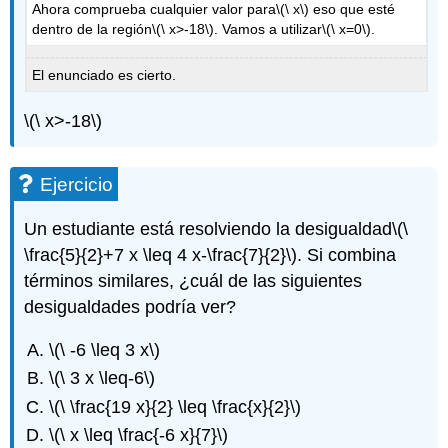
Ahora comprueba cualquier valor para
\(\ x\)
eso que esté
dentro de la región
\(\ x>-18\)
. Vamos a utilizar
\(\ x=0\)
.
El enunciado es cierto.
\(\ x>-18\)
Ejercicio
Un estudiante está resolviendo la desigualdad
\(\
\frac{5}{2}+7 x \leq 4 x-\frac{7}{2}\)
. Si combina
términos similares, ¿cuál de las siguientes
desigualdades podría ver?
\(\ -6 \leq 3 x\)
\(\ 3 x \leq-6\)
\(\ \frac{19 x}{2} \leq \frac{x}{2}\)
\(\ x \leq \frac{-6 x}{7}\)