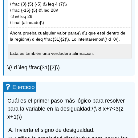
\ frac {3} {5} (-5) &\ leq 4 (7)\\
\ frac {-15} {5} &\ leq 28\\
-3 &\ leq 28
\ final {alineado}\)
Ahora prueba cualquier valor para
\(\ d\)
que esté dentro de
la región
\(\ d \leq \frac{31}{2}\)
. Lo intentaremos
\(\ d=0\)
.
Esta es también una verdadera afirmación.
\(\ d \leq \frac{31}{2}\)
Ejercicio
Cuál es el primer paso más lógico para resolver
para la variable en la desigualdad:
\(\ 8 x+7<3(2
x+1)\)
Invierta el signo de desigualdad.