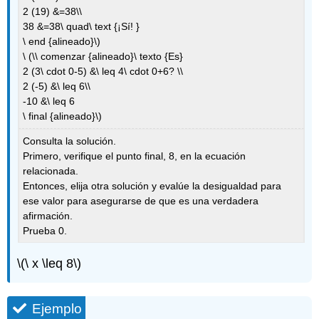
2 (19) &=38\\
38 &=38\ quad\ text {¡Sí! }
\ end {alineado}\)
\ (\\ comenzar {alineado}\ texto {Es}
2 (3\ cdot 0-5) &\ leq 4\ cdot 0+6? \\
2 (-5) &\ leq 6\\
-10 &\ leq 6
\ final {alineado}\)
Consulta la solución.
Primero, verifique el punto final, 8, en la ecuación
relacionada.
Entonces, elija otra solución y evalúe la desigualdad para
ese valor para asegurarse de que es una verdadera
afirmación.
Prueba 0.
\(\ x \leq 8\)
Ejemplo