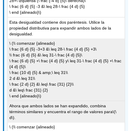
28+\ izquierda (\ frac {-4 d} {5}\ derecha)\
\ frac {6 d} {5} -3 &\ leq 28-\ frac {4 d} {5}
\ end {alineado}\)
Esta desigualdad contiene dos paréntesis. Utilice la
propiedad distributiva para expandir ambos lados de la
desigualdad.
\ (\\ comenzar {alineado}
\ frac {6 d} {5} -3+3 &\ leq 28-\ frac {4 d} {5} +3\
\\ frac {6 d} {5} &\ leq 31-\ frac {4 d} {5}\
\ frac {6 d} {5} +\ frac {4 d} {5} y\ leq 31-\ frac {4 d} {5} +\ frac
{4 d} {5}\
\ frac {10 d} {5} & amp;\ leq 31\\
2 d &\ leq 31\\
\ frac {2 d} {2} &\ leq\ frac {31} {2}\\
d &\ leq\ frac {31} {2}
\ end {alineado}\)
Ahora que ambos lados se han expandido, combina
términos similares y encuentra el rango de valores para
\(\
d\)
.
\ (\\ comenzar {alineado}