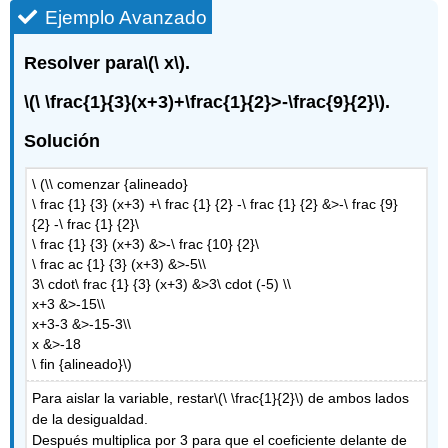
Ejemplo Avanzado
Resolver para
\(\ x\)
.
\(\ \frac{1}{3}(x+3)+\frac{1}{2}>-\frac{9}{2}\)
.
Solución
\ (\\ comenzar {alineado}
\ frac {1} {3} (x+3) +\ frac {1} {2} -\ frac {1} {2} &>-\ frac {9}
{2} -\ frac {1} {2}\
\ frac {1} {3} (x+3) &>-\ frac {10} {2}\
\ frac ac {1} {3} (x+3) &>-5\\
3\ cdot\ frac {1} {3} (x+3) &>3\ cdot (-5) \\
x+3 &>-15\\
x+3-3 &>-15-3\\
x &>-18
\ fin {alineado}\)
Para aislar la variable, restar
\(\ \frac{1}{2}\)
de ambos lados
de la desigualdad.
Después multiplica por 3 para que el coeficiente delante de