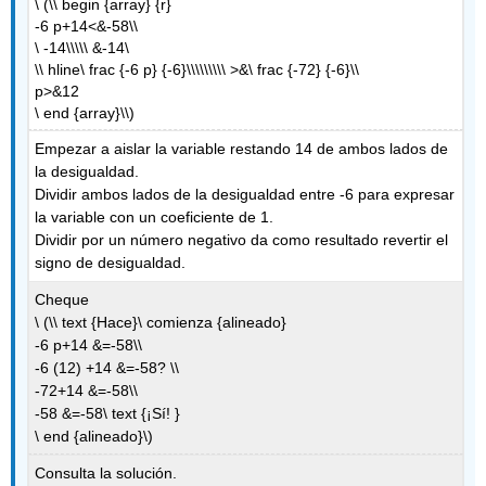
\ (\\ begin {array} {r}
-6 p+14<&-58\\
\ -14\\\\\ &-14\
\\ hline\ frac {-6 p} {-6}\\\\\\\\\ >&\ frac {-72} {-6}\\
p>&12
\ end {array}\\)
Empezar a aislar la variable restando 14 de ambos lados de
la desigualdad.
Dividir ambos lados de la desigualdad entre -6 para expresar
la variable con un coeficiente de 1.
Dividir por un número negativo da como resultado revertir el
signo de desigualdad.
Cheque
\ (\\ text {Hace}\ comienza {alineado}
-6 p+14 &=-58\\
-6 (12) +14 &=-58? \\
-72+14 &=-58\\
-58 &=-58\ text {¡Sí! }
\ end {alineado}\)
Consulta la solución.