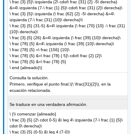
\ frac {3} {5}\ izquierda (2\ cdot\ frac {31} {2} -5\ derecha)
&=4\ izquierda (7-\ frac {1} {5}\ cdot\ frac {31} {2}\ derecha)\
\ frac {3} {5}\ izquierda (\ frac {62} {2} -5\ derecha) &=4\
izquierda (7-\ frac {31} {10}\ derecha)\\
\ frac {3} {5} (31-5) &=4\ izquierda (\ frac {70} {10} -\ frac {31}
{10}\ derecha)\
\ frac {3} {5} (26) &=4\ izquierda (\ frac {39} {10}\ derecha)\
\ frac {78} {5} &=4\ izquierda (\ frac {39} {10}\ derecha)\
\ frac {78} {5} =\ frac {156} {10}\
\ frac {78} {5} &=\ frac {78} { 5}\ cdot\ frac {2} {2}\
\ frac {78} {5} &=\ frac {78} {5}
\ end {alineado}\)
Consulta la solución.
Primero, verifique el punto final,
\(\ \frac{31}{2}\)
, en la
ecuación relacionada.
Se traduce en una verdadera afirmación.
\ (\\ comenzar {alineado}
\ frac {3} {5} (2\ cdot 0-5) &\ leq 4\ izquierda (7-\ frac {1} {5}\
cdot 0\ derecha)\
\ frac {3} {5} (0-5) &\ leq 4 (7-0)\