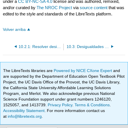
under a
CC BY-NC-SA 4.0
license and was authored, remixed,
and/or curated by
The NROC Project
via
source content
that was
edited to the style and standards of the LibreTexts platform.
Volver arriba
10.2.1: Resolver desigualdades de un solo paso
10.3: Desigualdades compuestas y valor absoluto
The LibreTexts libraries are
Powered by NICE CXone Expert
and
are supported by the Department of Education Open Textbook Pilot
Project, the UC Davis Office of the Provost, the UC Davis Library,
the California State University Affordable Learning Solutions
Program, and Merlot. We also acknowledge previous National
Science Foundation support under grant numbers 1246120,
1525057, and 1413739.
Privacy Policy
.
Terms & Conditions
.
Accessibility Statement
. For more information contact us
at
info@libretexts.org
.