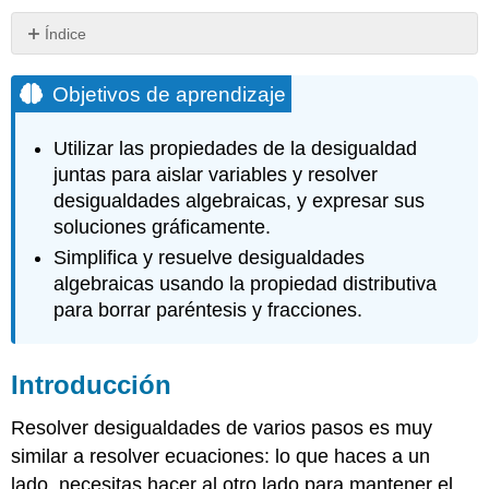
Índice
Objetivos
de
Objetivos de aprendizaje
aprendizaje
Introducción
Utilizar las propiedades de la desigualdad
Usar
juntas para aislar variables y resolver
propiedades
desigualdades algebraicas, y expresar sus
juntas
soluciones gráficamente.
para
resolver
Simplifica y resuelve desigualdades
desigualdades
algebraicas usando la propiedad distributiva
Ejemplo
para borrar paréntesis y fracciones.
Ejemplo
Ejemplo
Ejemplo
Introducción
Ejemplo
Avanzado
Resolver desigualdades de varios pasos es muy
Ejercicio
similar a resolver ecuaciones: lo que haces a un
Uso
lado, necesitas hacer al otro lado para mantener el