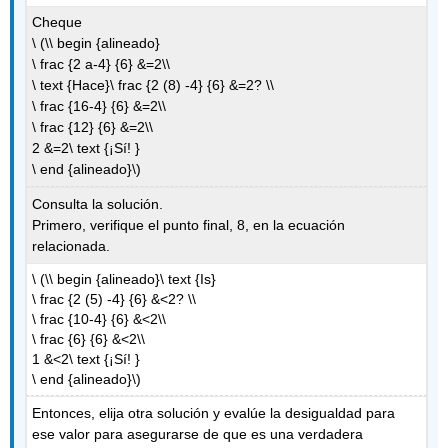
Cheque
\ (\\ begin {alineado}
\ frac {2 a-4} {6} &=2\\
\ text {Hace}\ frac {2 (8) -4} {6} &=2? \\
\ frac {16-4} {6} &=2\\
\ frac {12} {6} &=2\\
2 &=2\ text {¡Sí! }
\ end {alineado}\)
Consulta la solución.
Primero, verifique el punto final, 8, en la ecuación
relacionada.
\ (\\ begin {alineado}\ text {Is}
\ frac {2 (5) -4} {6} &<2? \\
\ frac {10-4} {6} &<2\\
\ frac {6} {6} &<2\\
1 &<2\ text {¡Sí! }
\ end {alineado}\)
Entonces, elija otra solución y evalúe la desigualdad para
ese valor para asegurarse de que es una verdadera