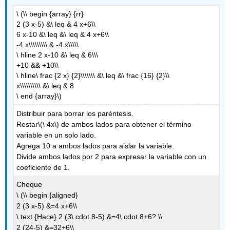
\ (\\ begin {array} {rr}
2 (3 x-5) &\ leq & 4 x+6\\
6 x-10 &\ leq &\ leq & 4 x+6\\
-4 x\\\\\\\\\ & -4 x\\\\\
\ hline 2 x-10 &\ leq & 6\\\
+10 && +10\\
\ hline\ frac {2 x} {2}\\\\\\\ &\ leq &\ frac {16} {2}\\
x\\\\\\\\\\ &\ leq & 8
\ end {array}\)
Distribuir para borrar los paréntesis.
Restar
\(\ 4x\)
de ambos lados para obtener el término
variable en un solo lado.
Agrega 10 a ambos lados para aislar la variable.
Divide ambos lados por 2 para expresar la variable con un
coeficiente de 1.
Cheque
\ (\\ begin {aligned}
2 (3 x-5) &=4 x+6\\
\ text {Hace} 2 (3\ cdot 8-5) &=4\ cdot 8+6? \\
2 (24-5) &=32+6\\