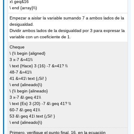
x\ geq&16
\ end {array}\\)
Empezar a aislar la variable sumando 7 a ambos lados de la
desigualdad.
Dividir ambos lados de la desigualdad por 3 para expresar la
variable con un coeficiente de 1.
Cheque
\ (\\ begin {aligned}
3 x-7 &=41\\
\ text {Hace} 3 (16) -7 &=41? \\
48-7 &=41\\
41 &=41\ text {¡Sí! }
\ end {alineado}\)
\ (\\ begin {alineado}
3 x-7 &\ geq 41\\
\ text {Es} 3 (20) -7 &\ geq 41? \\
60-7 &\ geq 41\\
53 &\ geq 41\ text {¡Sí! }
\ end {alineado}\)
Primero, verifique el punto final, 16, en la ecuación