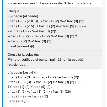
los paréntesis sea 1. Después restar 3 de ambos lados.
Cheque
\ (\\ begin {alineado}
\ frac {1} {3} (-18+3) +\ frac {1} {2} &=-\ frac {9} {2}\
\ frac {1} {3} (-15) +\ frac {1} {2} &=-\ frac {9} {2} {2}\
-5+\ frac {1} {2} &=-\ frac {9} {2}\
-\ frac {10} {2} +\ frac {1} {2} &=-\ frac {9} {2} \\
-\ frac {9} {2} &=-\ frac {9} {2}
\ final {alineado}\)
Consulta la solución.
Primero, verifique el punto final, -18, en la ecuación
relacionada.
\ (\\ begin {array} {r}
\ frac {1} {3} (0+3) +\ frac {1} {2} >-\ frac {9} {2}\
\ frac {1} {3} (3) +\ frac {1} {2} >-\ frac {9} {2} {2}\
1+\ frac {1} {2} >\ frac {9} {2}\
\ frac {2} {2} +\ frac {1} {2} >-\ frac {9} {2}\\
\ frac {3} {2} >-\ frac {9} {2}
\ end {array}\)