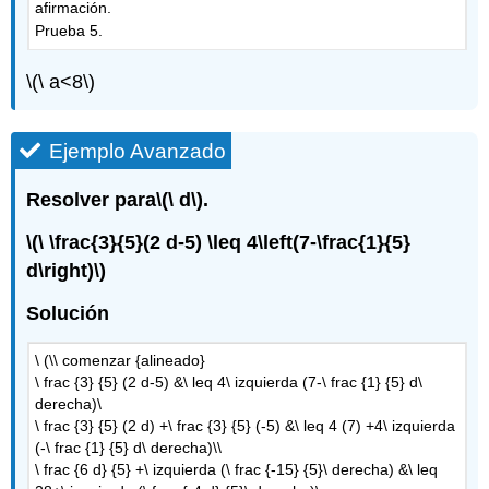
afirmación.
Prueba 5.
\(\ a<8\)
Ejemplo Avanzado
Resolver para
\(\ d\)
.
\(\ \frac{3}{5}(2 d-5) \leq 4\left(7-\frac{1}{5}
d\right)\)
Solución
\ (\\ comenzar {alineado}
\ frac {3} {5} (2 d-5) &\ leq 4\ izquierda (7-\ frac {1} {5} d\
derecha)\
\ frac {3} {5} (2 d) +\ frac {3} {5} (-5) &\ leq 4 (7) +4\ izquierda
(-\ frac {1} {5} d\ derecha)\\
\ frac {6 d} {5} +\ izquierda (\ frac {-15} {5}\ derecha) &\ leq