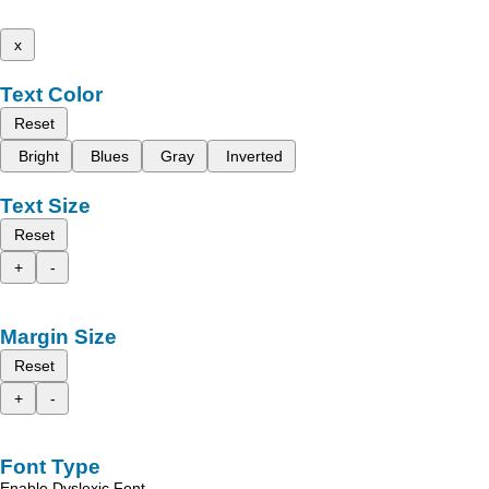
x
Text Color
Reset
Bright
Blues
Gray
Inverted
Text Size
Reset
+
-
Margin Size
Reset
+
-
Font Type
Enable Dyslexic Font