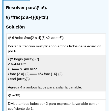
Resolver para
\(\ a\)
.
\(\ \frac{2 a-4}{6}<2\)
Solución
\(\ 6 \cdot \frac{2 a-4}{6}<2 \cdot 6\)
Borrar la fracción multiplicando ambos lados de la ecuación
por 6.
\ (\\ begin {array} {r}
2 a-4<&12\\
\ +4\\\\\ &+4\\\ hline
\ frac {2 a} {2}\\\\\\\ <&\ frac {16} {2}
\ end {array}\)
Agrega 4 a ambos lados para aislar la variable.
\(\ a<8\)
Divide ambos lados por 2 para expresar la variable con un
coeficiente de 1.