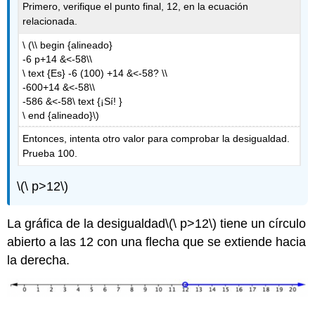
Primero, verifique el punto final, 12, en la ecuación
relacionada.
\ (\\ begin {alineado}
-6 p+14 &<-58\\
\ text {Es} -6 (100) +14 &<-58? \\
-600+14 &<-58\\
-586 &<-58\ text {¡Sí! }
\ end {alineado}\)
Entonces, intenta otro valor para comprobar la desigualdad.
Prueba 100.
\(\ p>12\)
La gráfica de la desigualdad
\(\ p>12\)
tiene un círculo
abierto a las 12 con una flecha que se extiende hacia
la derecha.