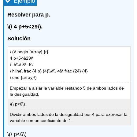
Ejemplo
Resolver para p.
\(\ 4 p+5<29\)
.
Solución
\ (\\ begin {array} {r}
4 p+5<&29\\
\ -5\\\\ &\ -5\
\ hline\ frac {4 p} {4}\\\\\\ <&\ frac {24} {4}
\ end {array}\)
Empezar a aislar la variable restando 5 de ambos lados de
la desigualdad.
\(\ p<6\)
Dividir ambos lados de la desigualdad por 4 para expresar la
variable con un coeficiente de 1.
\(\ p<6\)