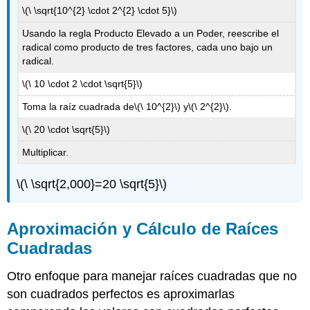
\(\ \sqrt{10^{2} \cdot 2^{2} \cdot 5}\)
Usando la regla Producto Elevado a un Poder, reescribe el
radical como producto de tres factores, cada uno bajo un
radical.
\(\ 10 \cdot 2 \cdot \sqrt{5}\)
Toma la raíz cuadrada de
\(\ 10^{2}\)
y
\(\ 2^{2}\)
.
\(\ 20 \cdot \sqrt{5}\)
Multiplicar.
\(\ \sqrt{2,000}=20 \sqrt{5}\)
Aproximación y Cálculo de Raíces
Cuadradas
Otro enfoque para manejar raíces cuadradas que no
son cuadrados perfectos es aproximarlas