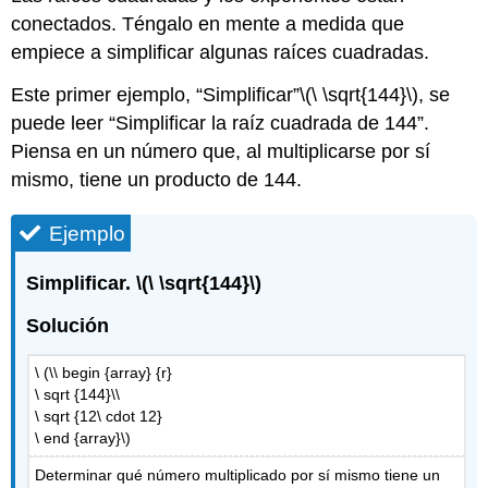
conectados. Téngalo en mente a medida que
empiece a simplificar algunas raíces cuadradas.
Este primer ejemplo, “Simplificar”
\(\ \sqrt{144}\)
, se
puede leer “Simplificar la raíz cuadrada de 144”.
Piensa en un número que, al multiplicarse por sí
mismo, tiene un producto de 144.
Ejemplo
Simplificar.
\(\ \sqrt{144}\)
Solución
\ (\\ begin {array} {r}
\ sqrt {144}\\
\ sqrt {12\ cdot 12}
\ end {array}\)
Determinar qué número multiplicado por sí mismo tiene un