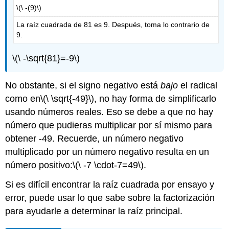
\(\ -(9)\)
La raíz cuadrada de 81 es 9. Después, toma lo contrario de
9.
\(\ -\sqrt{81}=-9\)
No obstante, si el signo negativo está
bajo
el radical
como en
\(\ \sqrt{-49}\)
, no hay forma de simplificarlo
usando números reales. Eso se debe a que no hay
número que pudieras multiplicar por sí mismo para
obtener -49. Recuerde, un número negativo
multiplicado por un número negativo resulta en un
número positivo:
\(\ -7 \cdot-7=49\)
.
Si es difícil encontrar la raíz cuadrada por ensayo y
error, puede usar lo que sabe sobre la factorización
para ayudarle a determinar la raíz principal.