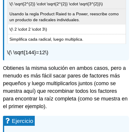
\(\ \sqrt{2^{2}} \cdot \sqrt{2^{2}} \cdot \sqrt{3^{2}}\)
Usando la regla Product Raied to a Power, reescribe como
un producto de radicales individuales.
\(\ 2 \cdot 2 \cdot 3\)
Simplifica cada radical, luego multiplica.
\(\ \sqrt{144}=12\)
Obtienes la misma solución en ambos casos, pero a
menudo es más fácil sacar pares de factores más
pequeños y luego multiplicarlos juntos (como se
muestra aquí) que recombinar todos los factores
para encontrar la raíz completa (como se muestra en
el primer ejemplo).
Ejercicio