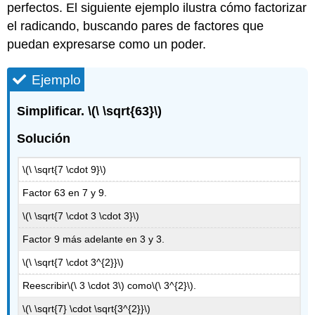
perfectos. El siguiente ejemplo ilustra cómo factorizar
el radicando, buscando pares de factores que
puedan expresarse como un poder.
Ejemplo
Simplificar.
\(\ \sqrt{63}\)
Solución
\(\ \sqrt{7 \cdot 9}\)
Factor 63 en 7 y 9.
\(\ \sqrt{7 \cdot 3 \cdot 3}\)
Factor 9 más adelante en 3 y 3.
\(\ \sqrt{7 \cdot 3^{2}}\)
Reescribir
\(\ 3 \cdot 3\)
como
\(\ 3^{2}\)
.
\(\ \sqrt{7} \cdot \sqrt{3^{2}}\)