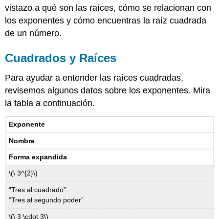
raíces
vistazo a qué son las raíces, cómo se relacionan con
cuadradas
los exponentes y cómo encuentras la raíz cuadrada
por
factorización
de un número.
Ejemplo
Cuadrados y Raíces
Ejemplo
Aproximación
Para ayudar a entender las raíces cuadradas,
y
Cálculo
revisemos algunos datos sobre los exponentes. Mira
de
la tabla a continuación.
Raíces
Cuadradas
Exponente
Ejemplo
Nombre
Ejemplo
Resumen
Forma expandida
\(\ 3^{2}\)
“Tres al cuadrado”
“Tres al segundo poder”
\(\ 3 \cdot 3\)