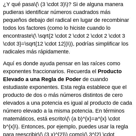
¿Y qué pasa
\(\ (3 \cdot 3)\)
? Si de alguna manera
pudieras identificar números cuadrados más
pequeños debajo del radical en lugar de recombinar
todos los factores (como lo hiciste cuando lo
encontraste
\(\ \sqrt{2 \cdot 2 \cdot 2 \cdot 2 \cdot 3
\cdot 3}=\sqrt{12 \cdot 12})\)
), podrías simplificar los
radicales más rápidamente.
Aquí es donde ayuda pensar en las raíces como
exponentes fraccionarios. Recuerda el
Producto
Elevado a una Regla de Poder
de cuando
estudiaste exponentes. Esta regla establece que el
producto de dos o más números distintos de cero
elevados a una potencia es igual al producto de cada
número elevado a la misma potencia. En términos
matemáticos, está escrito
\(\ (a b)^{x}=a^{x} \cdot
b^{x}\)
. Entonces, por ejemplo, puedes usar la regla
para reescribir
\(\ (3 x)^{2}\)
como
\(\ 3^{2} \cdot