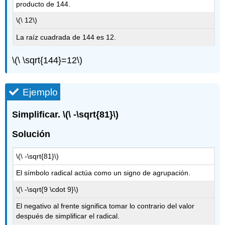
producto de 144.
\(\ 12\)
La raíz cuadrada de 144 es 12.
\(\ \sqrt{144}=12\)
Ejemplo
Simplificar.
\(\ -\sqrt{81}\)
Solución
\(\ -\sqrt{81}\)
El símbolo radical actúa como un signo de agrupación.
\(\ -\sqrt{9 \cdot 9}\)
El negativo al frente significa tomar lo contrario del valor
después de simplificar el radical.