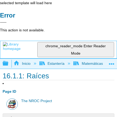
selected template will load here
Error
This action is not available.
chrome_reader_mode
Enter Reader
Mode
Expandir/contraer jerarquía global
Inicio
Estantería
Matemáticas
16.1.1: Raíces
Page ID
The NROC Project