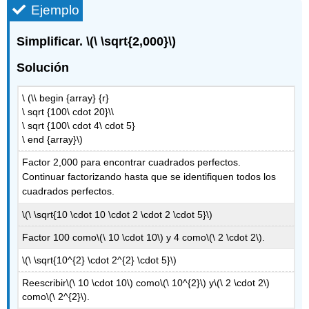
Ejemplo
Simplificar.
\(\ \sqrt{2,000}\)
Solución
\ (\\ begin {array} {r}
\ sqrt {100\ cdot 20}\\
\ sqrt {100\ cdot 4\ cdot 5}
\ end {array}\)
Factor 2,000 para encontrar cuadrados perfectos.
Continuar factorizando hasta que se identifiquen todos los
cuadrados perfectos.
\(\ \sqrt{10 \cdot 10 \cdot 2 \cdot 2 \cdot 5}\)
Factor 100 como
\(\ 10 \cdot 10\)
y 4 como
\(\ 2 \cdot 2\)
.
\(\ \sqrt{10^{2} \cdot 2^{2} \cdot 5}\)
Reescribir
\(\ 10 \cdot 10\)
como
\(\ 10^{2}\)
y
\(\ 2 \cdot 2\)
como
\(\ 2^{2}\)
.