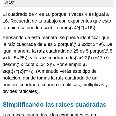
\(\ 10\)
El cuadrado de 4 es 16 porque 4 veces 4 es igual a
16. Recuerda de tu trabajo con exponentes que esto
también se puede escribir como
\(\ 4^{2}=16\)
.
Pensando de esta manera, se puede identificar que
la raíz cuadrada de 9 es 3 porque
\(\ 3 \cdot 3=9\)
. De
igual manera, la raíz cuadrada de 25 es 5 porque
\(\ 5
\cdot 5=25\)
, y la raíz cuadrada de
\(\ x^{2}\)
es
\(\ x\)
desde
\(\ x \cdot x=x^{2}\)
. Por ejemplo,
\(\
\sqrt{7^{2}}=7\)
. (A menudo verás este tipo de
notación, donde tomas la raíz cuadrada de un
número cuadrado, cuando simplificas, multiplicas y
divides radicales).
Simplificando las raíces cuadradas
Las raíces cuadradas y los exponentes están