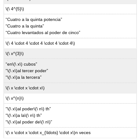
\(\ 4^{5}\)
“Cuatro a la quinta potencia”
“Cuatro a la quinta”
“Cuatro levantados al poder de cinco”
\(\ 4 \cdot 4 \cdot 4 \cdot 4 \cdot 4\)
\(\ x^{3}\)
“en
\(\ x\)
cubos”
“
\(\ x\)
al tercer poder”
“
\(\ x\)
a la tercera”
\(\ x \cdot x \cdot x\)
\(\ x^{n}\)
“
\(\ x\)
al poder
\(\ n\)
th”
“
\(\ x\)
a la
\(\ n\)
th”
“
\(\ x\)
al poder de
\(\ n\)
”
\(\ x \cdot x \cdot x_{\ldots} \cdot x\)
n veces