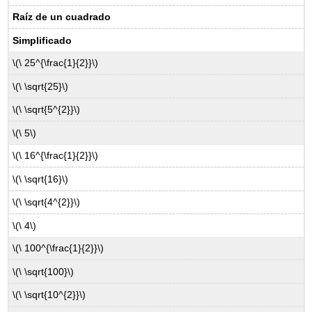
Raíz de un cuadrado
Simplificado
\(\ 25^{\frac{1}{2}}\)
\(\ \sqrt{25}\)
\(\ \sqrt{5^{2}}\)
\(\ 5\)
\(\ 16^{\frac{1}{2}}\)
\(\ \sqrt{16}\)
\(\ \sqrt{4^{2}}\)
\(\ 4\)
\(\ 100^{\frac{1}{2}}\)
\(\ \sqrt{100}\)
\(\ \sqrt{10^{2}}\)