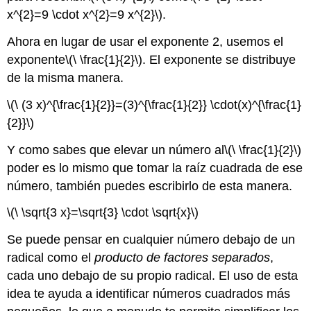
x^{2}=9 \cdot x^{2}=9 x^{2}\)
.
Ahora en lugar de usar el exponente 2, usemos el
exponente
\(\ \frac{1}{2}\)
. El exponente se distribuye
de la misma manera.
\(\ (3 x)^{\frac{1}{2}}=(3)^{\frac{1}{2}} \cdot(x)^{\frac{1}
{2}}\)
Y como sabes que elevar un número al
\(\ \frac{1}{2}\)
poder es lo mismo que tomar la raíz cuadrada de ese
número, también puedes escribirlo de esta manera.
\(\ \sqrt{3 x}=\sqrt{3} \cdot \sqrt{x}\)
Se puede pensar en cualquier número debajo de un
radical como el
producto de factores separados
,
cada uno debajo de su propio radical. El uso de esta
idea te ayuda a identificar números cuadrados más