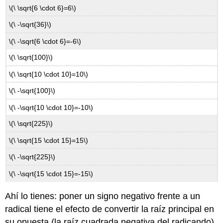
\(\ \sqrt{6 \cdot 6}=6\)
\(\ -\sqrt{36}\)
\(\ -\sqrt{6 \cdot 6}=-6\)
\(\ \sqrt{100}\)
\(\ \sqrt{10 \cdot 10}=10\)
\(\ -\sqrt{100}\)
\(\ -\sqrt{10 \cdot 10}=-10\)
\(\ \sqrt{225}\)
\(\ \sqrt{15 \cdot 15}=15\)
\(\ -\sqrt{225}\)
\(\ -\sqrt{15 \cdot 15}=-15\)
Ahí lo tienes: poner un signo negativo frente a un
radical tiene el efecto de convertir la raíz principal en
su opuesta (la raíz cuadrada negativa del radicando).