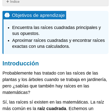
Índice
Objetivos
de
Objetivos de aprendizaje
aprendizaje
Introducción
Encuentra las raíces cuadradas principales y
Cuadrados
sus opuestos.
y
Aproximar raíces cuadradas y encontrar raíces
Raíces
Simplificando
exactas con una calculadora.
las
raíces
cuadradas
Introducción
Ejemplo
Probablemente has tratado con las raíces de las
Ejemplo
plantas y los árboles cuando se trabaja en jardinería,
Ejemplo
Ejemplo
pero ¿sabías que también hay raíces en las
Ejercicio
matemáticas?
Simplificación
Sí, las raíces sí existen en las matemáticas. La raíz
de
las
más común es la
raíz cuadrada
. Echemos un