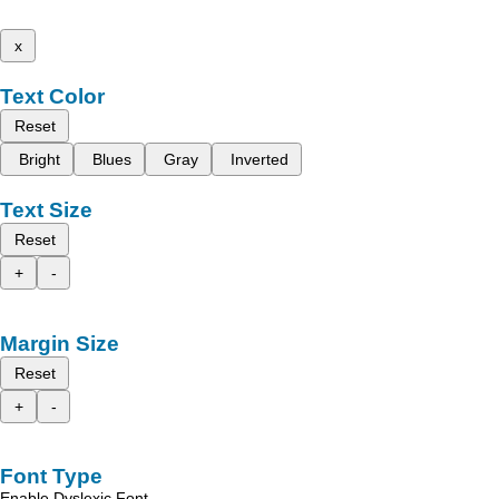
x
Text Color
Reset
Bright
Blues
Gray
Inverted
Text Size
Reset
+
-
Margin Size
Reset
+
-
Font Type
Enable Dyslexic Font