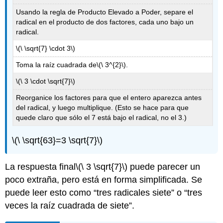
Usando la regla de Producto Elevado a Poder, separe el
radical en el producto de dos factores, cada uno bajo un
radical.
\(\ \sqrt{7} \cdot 3\)
Toma la raíz cuadrada de
\(\ 3^{2}\)
.
\(\ 3 \cdot \sqrt{7}\)
Reorganice los factores para que el entero aparezca antes
del radical, y luego multiplique. (Esto se hace para que
quede claro que sólo el 7 está bajo el radical, no el 3.)
\(\ \sqrt{63}=3 \sqrt{7}\)
La respuesta final
\(\ 3 \sqrt{7}\)
puede parecer un
poco extraña, pero está en forma simplificada. Se
puede leer esto como “tres radicales siete” o “tres
veces la raíz cuadrada de siete”.