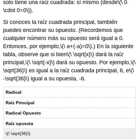
solo tiene una raíz cuadrada: sí mismo (desde
\(\ 0
\cdot 0=0\)
).
Si conoces la raíz cuadrada principal, también
puedes encontrar su opuesto. (Recordemos que
cualquier número más su opuesto será igual a 0.
Entonces, por ejemplo,
\(\ a+(-a)=0\)
.) En la siguiente
tabla, observe que si bien
\(\ \sqrt{x}\)
dará la raíz
principal,
\(\ \sqrt{-x}\)
dará su opuesto. Por ejemplo,
\(\
\sqrt{36}\)
es igual a la raíz cuadrada principal, 6, e
\(\
-\sqrt{36}\)
igual a su opuesta, -6.
Radical
Raíz Principal
Radical Opuesto
Raíz opuesta
\(\ \sqrt{36}\)