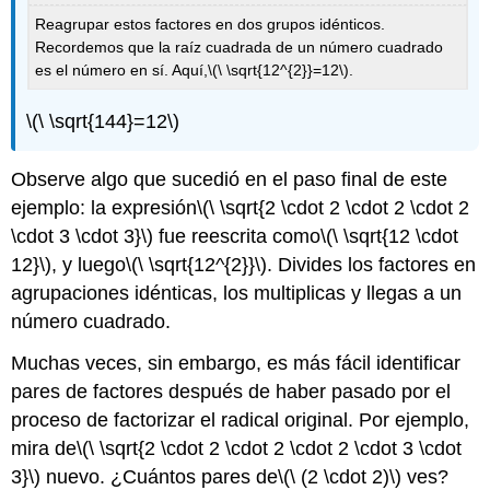
Reagrupar estos factores en dos grupos idénticos.
Recordemos que la raíz cuadrada de un número cuadrado
es el número en sí. Aquí,
\(\ \sqrt{12^{2}}=12\)
.
\(\ \sqrt{144}=12\)
Observe algo que sucedió en el paso final de este
ejemplo: la expresión
\(\ \sqrt{2 \cdot 2 \cdot 2 \cdot 2
\cdot 3 \cdot 3}\)
fue reescrita como
\(\ \sqrt{12 \cdot
12}\)
, y luego
\(\ \sqrt{12^{2}}\)
. Divides los factores en
agrupaciones idénticas, los multiplicas y llegas a un
número cuadrado.
Muchas veces, sin embargo, es más fácil identificar
pares de factores después de haber pasado por el
proceso de factorizar el radical original. Por ejemplo,
mira de
\(\ \sqrt{2 \cdot 2 \cdot 2 \cdot 2 \cdot 3 \cdot
3}\)
nuevo. ¿Cuántos pares de
\(\ (2 \cdot 2)\)
ves?