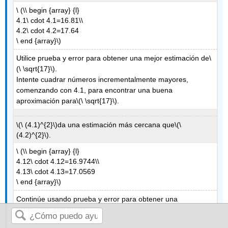
\ (\\ begin {array} {l}
4.1\ cdot 4.1=16.81\\
4.2\ cdot 4.2=17.64
\ end {array}\)
Utilice prueba y error para obtener una mejor estimación de
\
(\ \sqrt{17}\)
.
Intente cuadrar números incrementalmente mayores,
comenzando con 4.1, para encontrar una buena
aproximación para
\(\ \sqrt{17}\)
.
\(\ (4.1)^{2}\)
da una estimación más cercana que
\(\
(4.2)^{2}\)
.
\ (\\ begin {array} {l}
4.12\ cdot 4.12=16.9744\\
4.13\ cdot 4.13=17.0569
\ end {array}\)
Continúe usando prueba y error para obtener una
estimación aún mejor.