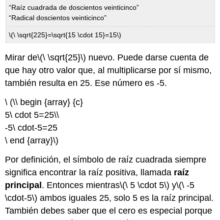
“Raíz cuadrada de doscientos veinticinco”
“Radical doscientos veinticinco”
\(\ \sqrt{225}=\sqrt{15 \cdot 15}=15\)
Mirar de
\(\ \sqrt{25}\)
nuevo. Puede darse cuenta de
que hay otro valor que, al multiplicarse por sí mismo,
también resulta en 25. Ese número es -5.
\ (\\ begin {array} {c}
5\ cdot 5=25\\
-5\ cdot-5=25
\ end {array}\)
Por definición, el símbolo de raíz cuadrada siempre
significa encontrar la raíz positiva, llamada
raíz
principal
. Entonces mientras
\(\ 5 \cdot 5\)
y
\(\ -5
\cdot-5\)
ambos iguales 25, solo 5 es la raíz principal.
También debes saber que el cero es especial porque