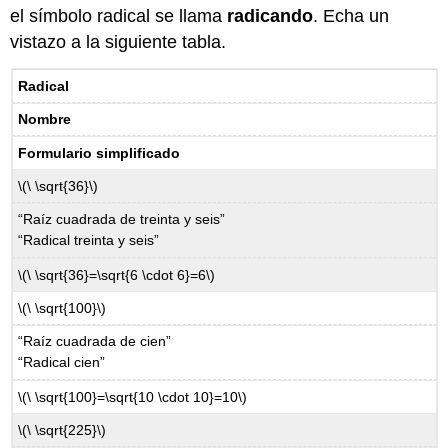
el símbolo radical se llama
radicando
. Echa un
vistazo a la siguiente tabla.
Radical
Nombre
Formulario simplificado
\(\ \sqrt{36}\)
“Raíz cuadrada de treinta y seis”
“Radical treinta y seis”
\(\ \sqrt{36}=\sqrt{6 \cdot 6}=6\)
\(\ \sqrt{100}\)
“Raíz cuadrada de cien”
“Radical cien”
\(\ \sqrt{100}=\sqrt{10 \cdot 10}=10\)
\(\ \sqrt{225}\)