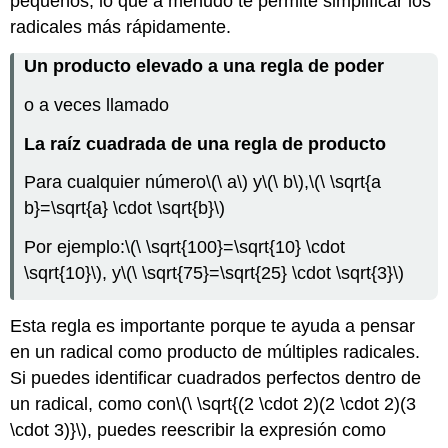
pequeños, lo que a menudo te permite simplificar los
radicales más rápidamente.
Un producto elevado a una regla de poder
o a veces llamado
La raíz cuadrada de una regla de producto
Para cualquier número
\(\ a\)
y
\(\ b\)
,
\(\ \sqrt{a
b}=\sqrt{a} \cdot \sqrt{b}\)
Por ejemplo:
\(\ \sqrt{100}=\sqrt{10} \cdot
\sqrt{10}\)
, y
\(\ \sqrt{75}=\sqrt{25} \cdot \sqrt{3}\)
Esta regla es importante porque te ayuda a pensar
en un radical como producto de múltiples radicales.
Si puedes identificar cuadrados perfectos dentro de
un radical, como con
\(\ \sqrt{(2 \cdot 2)(2 \cdot 2)(3
\cdot 3)}\)
, puedes reescribir la expresión como