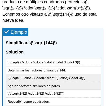
producto de múltiples cuadrados perfectos:
\(\
\sqrt{2^{2}} \cdot \sqrt{2^{2}} \cdot \sqrt{3^{2}}\)
.
Echemos otro vistazo al
\(\ \sqrt{144}\)
uso de esta
nueva idea.
Ejemplo
Simplificar.
\(\ \sqrt{144}\)
Solución
\(\ \sqrt{2 \cdot 2 \cdot 2 \cdot 2 \cdot 3 \cdot 3}\)
Determinar los factores primos de 144.
\(\ \sqrt{(2 \cdot 2) \cdot(2 \cdot 2) \cdot(3 \cdot 3)}\)
Agrupe factores similares en pares.
\(\ \sqrt{2^{2} \cdot 2^{2} \cdot 3^{2}}\)
Reescribir como cuadrados.