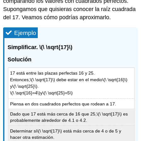
comparando los valores con cuadrados perfectos.
Supongamos que quisieras conocer la raíz cuadrada
del 17. Veamos cómo podrías aproximarlo.
Ejemplo
Simplificar.
\(\ \sqrt{17}\)
Solución
17 está entre las plazas perfectas 16 y 25.
Entonces,
\(\ \sqrt{17}\)
debe estar en el medio
\(\ \sqrt{16}\)
y
\(\ \sqrt{25}\)
.
\(\ \sqrt{16}=4\)
y
\(\ \sqrt{25}=5\)
Piensa en dos cuadrados perfectos que rodean a 17.
Dado que 17 está más cerca de 16 que 25,
\(\ \sqrt{17}\)
es
probablemente alrededor de 4.1 o 4.2.
Determinar si
\(\ \sqrt{17}\)
está más cerca de 4 o de 5 y
hacer otra estimación.