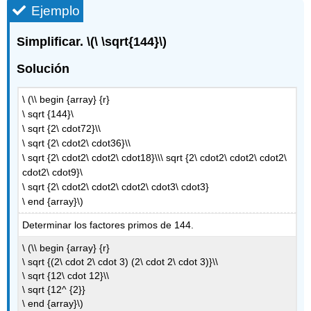
Ejemplo
Simplificar.
\(\ \sqrt{144}\)
Solución
\ (\\ begin {array} {r}
\ sqrt {144}\
\ sqrt {2\ cdot72}\\
\ sqrt {2\ cdot2\ cdot36}\\
\ sqrt {2\ cdot2\ cdot2\ cdot18}\\\ sqrt {2\ cdot2\ cdot2\ cdot2\
cdot2\ cdot9}\
\ sqrt {2\ cdot2\ cdot2\ cdot2\ cdot3\ cdot3}
\ end {array}\)
Determinar los factores primos de 144.
\ (\\ begin {array} {r}
\ sqrt {(2\ cdot 2\ cdot 3) (2\ cdot 2\ cdot 3)}\\
\ sqrt {12\ cdot 12}\\
\ sqrt {12^ {2}}
\ end {array}\)