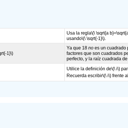
Usa la regla
\(\ \sqrt{a b}=\sqrt{
usando
\(\ \sqrt{-1}\)
.
Ya que 18
no
es un cuadrado p
rt{-1}\)
factores que son cuadrados per
perfecto, y la raíz cuadrada de
Utilice la definición de
\(\ i\)
par
Recuerda escribir
\(\ i\)
frente al