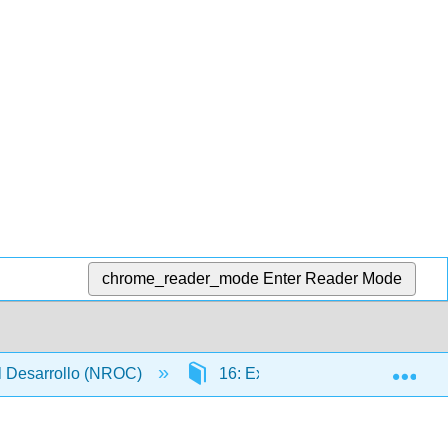
chrome_reader_mode
Enter Reader Mode
Exp
l Desarrollo (NROC)
16: Expresiones radicales y ecu