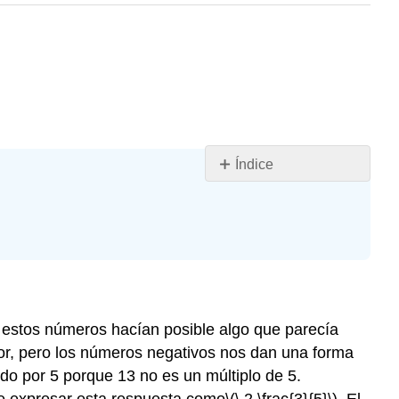
Índice
Objetivos
de
aprendizaje
Introducción
Uso\
(\
i\)
, estos números hacían posible algo que parecía
para
or, pero los números negativos nos dan una forma
simplificar
las
do por 5 porque 13 no es un múltiplo de 5.
raíces
te expresar esta respuesta como
\(\ 2 \frac{3}{5}\)
. El