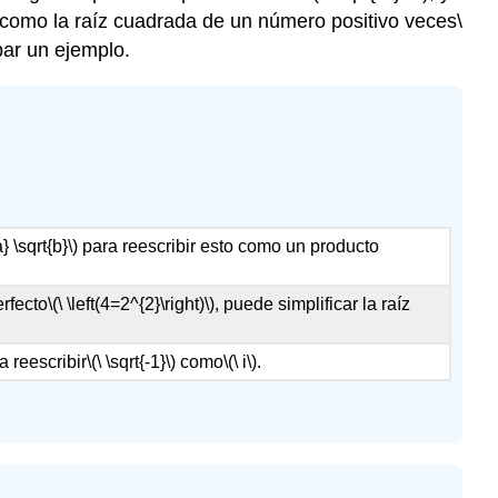
complejos
vo como la raíz cuadrada de un número positivo veces
\
ar un ejemplo.
Ejemplo
Ejemplo
Ejercicio
Resumen
a} \sqrt{b}\)
para reescribir esto como un producto
rfecto
\(\ \left(4=2^{2}\right)\)
, puede simplificar la raíz
a reescribir
\(\ \sqrt{-1}\)
como
\(\ i\)
.