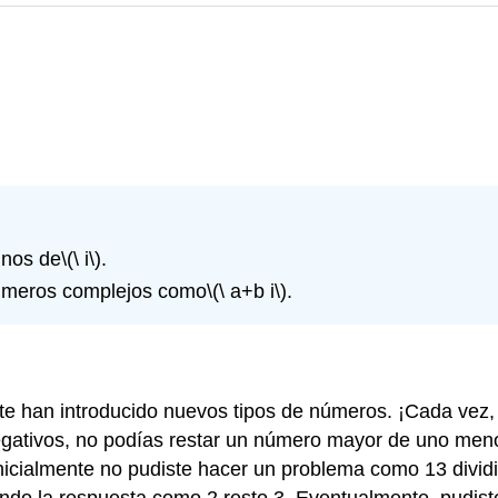
inos de
\(\ i\)
.
meros complejos como
\(\ a+b i\)
.
 te han introducido nuevos tipos de números. ¡Cada vez
egativos, no podías restar un número mayor de uno men
nicialmente no pudiste hacer un problema como 13 dividi
endo la respuesta como 2 resto 3. Eventualmente, pudis