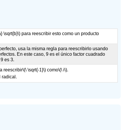
a} \sqrt{b}\)
para reescribir esto como un producto
erfecto, usa la misma regla para reescribirlo usando
fectos. En este caso, 9 es el único factor cuadrado
 9 es 3.
a reescribir
\(\ \sqrt{-1}\)
como
\(\ i\)
.
 radical.