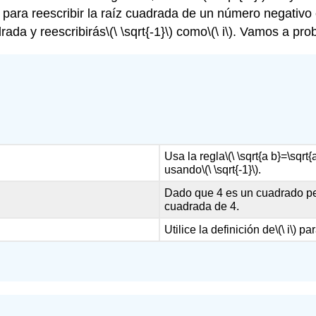
as para reescribir la raíz cuadrada de un número negati
drada y reescribirás
\(\ \sqrt{-1}\)
como
\(\ i\)
. Vamos a prob
Usa la regla
\(\ \sqrt{a b}=\sqrt{
usando
\(\ \sqrt{-1}\)
.
Dado que 4 es un cuadrado pe
cuadrada de 4.
Utilice la definición de
\(\ i\)
par