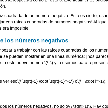
ión.
íz cuadrada de un número negativo. Esto es cierto, usa
ar con raíces cuadradas de números negativos! Al igual 
s era imposible.
 de los números negativos
ezar a trabajar con las raíces cuadradas de los númer
e se pueden mostrar en una línea numérica; ¡nos parec
os a este nuevo número
\(\ i\)
y lo usemos para representa
s ver eso
\(\ \sqrt{-1} \cdot \sqrt{-1}=-1\)
o
\(\ i \cdot i=-1\)
.
odos los números negativos, no solo
\(\ \sqrt{-1}\)
. Hay do