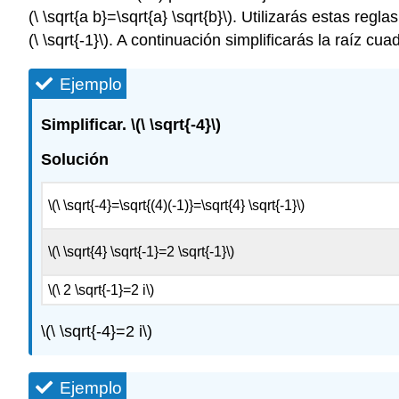
(\ \sqrt{a b}=\sqrt{a} \sqrt{b}\)
. Utilizarás estas regl
(\ \sqrt{-1}\)
. A continuación simplificarás la raíz cua
Ejemplo
Simplificar.
\(\ \sqrt{-4}\)
Solución
\(\ \sqrt{-4}=\sqrt{(4)(-1)}=\sqrt{4} \sqrt{-1}\)
\(\ \sqrt{4} \sqrt{-1}=2 \sqrt{-1}\)
\(\ 2 \sqrt{-1}=2 i\)
\(\ \sqrt{-4}=2 i\)
Ejemplo