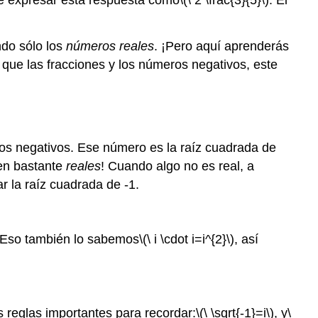
de
los
números
ndo sólo los
números reales
. ¡Pero aquí aprenderás
negativos
que las fracciones y los números negativos, este
Ejemplo
Ejemplo
Ejemplo
Reescribir
os negativos. Ese número es la raíz cuadrada de
la
en bastante
reales
! Cuando algo no es real, a
raíz
cuadrada
r la raíz cuadrada de -1.
de
un
número
 Eso también lo sabemos
\(\ i \cdot i=i^{2}\)
, así
negativo
Ejercicio
Números
imaginarios
s reglas importantes para recordar:
\(\ \sqrt{-1}=i\)
, y
\
y