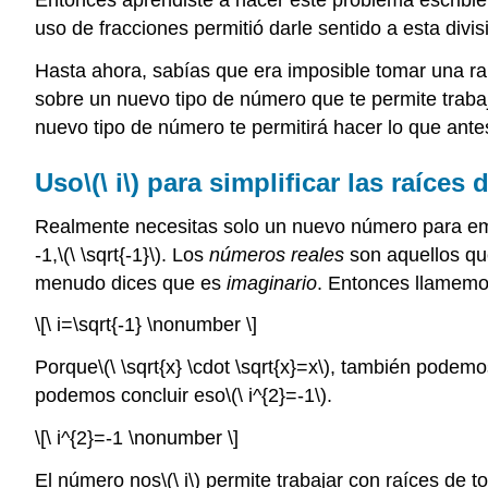
uso de fracciones permitió darle sentido a esta divis
Hasta ahora, sabías que era imposible tomar una ra
sobre un nuevo tipo de número que te permite trabaj
nuevo tipo de número te permitirá hacer lo que ante
Uso
\(\ i\)
para simplificar las raíces
Realmente necesitas solo un nuevo número para emp
-1,
\(\ \sqrt{-1}\)
. Los
números reales
son aquellos qu
menudo dices que es
imaginario
. Entonces llamem
\[\ i=\sqrt{-1} \nonumber \]
Porque
\(\ \sqrt{x} \cdot \sqrt{x}=x\)
, también podemo
podemos concluir eso
\(\ i^{2}=-1\)
.
\[\ i^{2}=-1 \nonumber \]
El número nos
\(\ i\)
permite trabajar con raíces de t