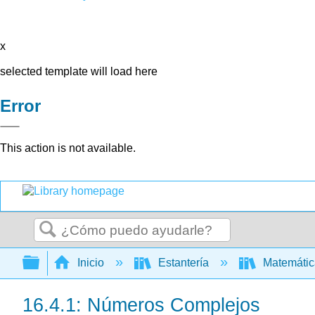
x
selected template will load here
Error
This action is not available.
Buscar
Expandir/contraer jerarquía global
Inicio
Estantería
Matemáti
16.4.1: Números Complejos