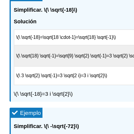
Simplificar.
\(\ \sqrt{-18}\)
Solución
\(\ \sqrt{-18}=\sqrt{18 \cdot-1}=\sqrt{18} \sqrt{-1}\)
\(\ \sqrt{18} \sqrt{-1}=\sqrt{9} \sqrt{2} \sqrt{-1}=3 \sqrt{2} \sq
\(\ 3 \sqrt{2} \sqrt{-1}=3 \sqrt{2 i}=3 i \sqrt{2}\)
\(\ \sqrt{-18}=3 i \sqrt{2}\)
Ejemplo
Simplificar.
\(\ -\sqrt{-72}\)