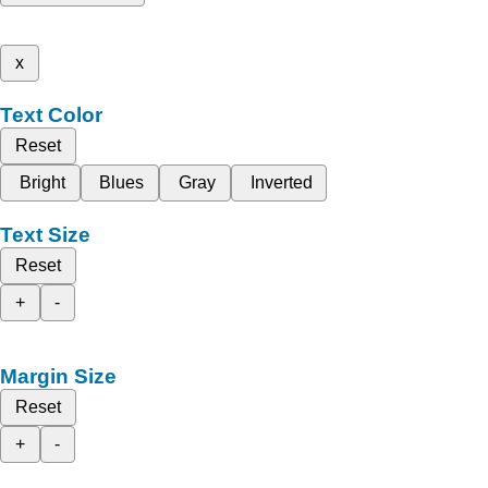
x
Text Color
Reset
Bright
Blues
Gray
Inverted
Text Size
Reset
+
-
Margin Size
Reset
+
-