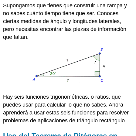
de
Supongamos que tienes que construir una rampa y
triángulos
rectos
no sabes cuánto tiempo tiene que ser. Conoces
ciertas medidas de ángulo y longitudes laterales,
Ejemplo
Ejemplo
pero necesitas encontrar las piezas de información
Ejemplo
que faltan.
Ejercicio
Ángulos
Especiales
Ejemplo
Ejemplo
Ejemplo
Ejemplo
Ejercicio
Hay seis funciones trigonométricas, o ratios, que
Uso
puedes usar para calcular lo que no sabes. Ahora
de
la
aprenderá a usar estas seis funciones para resolver
trigonometría
problemas de aplicaciones de triángulo rectángulo.
en
problemas
Uso del Teorema de Pitágoras en