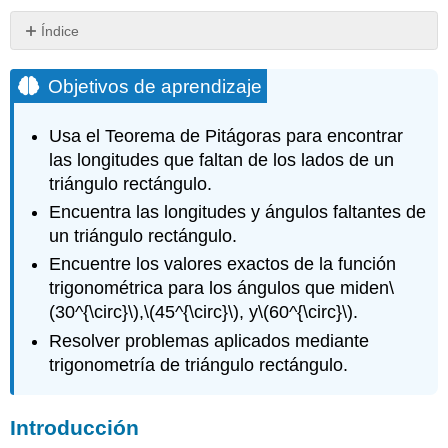
Índice
Objetivos
de
Objetivos de aprendizaje
aprendizaje
Introducción
Usa el Teorema de Pitágoras para encontrar
Uso
las longitudes que faltan de los lados de un
del
triángulo rectángulo.
Teorema
de
Encuentra las longitudes y ángulos faltantes de
Pitágoras
un triángulo rectángulo.
en
Encuentre los valores exactos de la función
Problemas
de
trigonométrica para los ángulos que miden
\
Trigonometría
(30^{\circ}\)
,
\(45^{\circ}\)
, y
\(60^{\circ}\)
.
Ejemplo
Resolver problemas aplicados mediante
Ejercicio
trigonometría de triángulo rectángulo.
Ejemplo
Ejemplo
Introducción
Solución