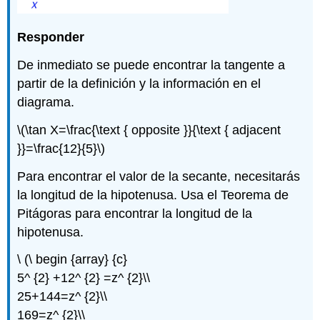
Responder
De inmediato se puede encontrar la tangente a
partir de la definición y la información en el
diagrama.
\(\tan X=\frac{\text { opposite }}{\text { adjacent
}}=\frac{12}{5}\)
Para encontrar el valor de la secante, necesitarás
la longitud de la hipotenusa. Usa el Teorema de
Pitágoras para encontrar la longitud de la
hipotenusa.
\ (\ begin {array} {c}
5^ {2} +12^ {2} =z^ {2}\\
25+144=z^ {2}\\
169=z^ {2}\\