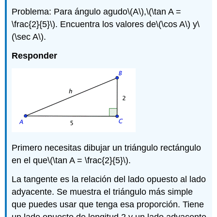
Problema: Para ángulo agudo
\(A\)
,
\(\tan A =
\frac{2}{5}\)
. Encuentra los valores de
\(\cos A\)
y
\
(\sec A\)
.
Responder
Primero necesitas dibujar un triángulo rectángulo
en el que
\(\tan A = \frac{2}{5}\)
.
La tangente es la relación del lado opuesto al lado
adyacente. Se muestra el triángulo más simple
que puedes usar que tenga esa proporción. Tiene