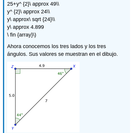
25+y^ {2}\ approx 49\\
y^ {2}\ approx 24\\
y\ approx\ sqrt {24}\\
y\ approx 4.899
\ fin {array}\)
Ahora conocemos los tres lados y los tres
ángulos. Sus valores se muestran en el dibujo.