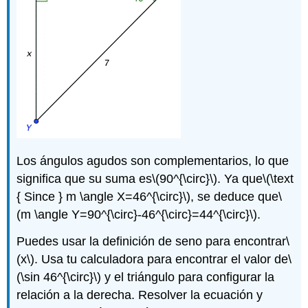
Los ángulos agudos son complementarios, lo que
significa que su suma es
\(90^{\circ}\)
. Ya que
\(\text
{ Since } m \angle X=46^{\circ}\)
, se deduce que
\
(m \angle Y=90^{\circ}-46^{\circ}=44^{\circ}\)
.
Puedes usar la definición de seno para encontrar
\
(x\)
. Usa tu calculadora para encontrar el valor de
\
(\sin 46^{\circ}\)
y el triángulo para configurar la
relación a la derecha. Resolver la ecuación y