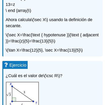
13=z
\ end {array}\)
Ahora calcula
\(\sec X\)
usando la definición de
secante.
\(\sec X=\frac{\text { hypotenuse }}{\text { adjacent
}}=\frac{z}{5}=\frac{13}{5}\)
\(\tan X=\frac{12}{5}, \sec X=\frac{13}{5}\)
Ejercicio
¿Cuál es el valor de
\(\csc R\)
?