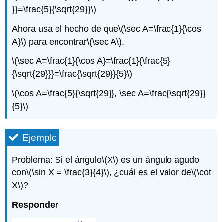
}}=\frac{5}{\sqrt{29}}\)
Ahora usa el hecho de que
\(\sec A=\frac{1}{\cos
A}\)
para encontrar
\(\sec A\)
.
\(\sec A=\frac{1}{\cos A}=\frac{1}{\frac{5}
{\sqrt{29}}}=\frac{\sqrt{29}}{5}\)
\(\cos A=\frac{5}{\sqrt{29}}, \sec A=\frac{\sqrt{29}}
{5}\)
Ejemplo
Problema: Si el ángulo
\(X\)
es un ángulo agudo
con
\(\sin X = \frac{3}{4}\)
, ¿cuál es el valor de
\(\cot
X\)
?
Responder