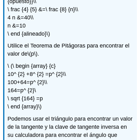
{opuesto}}\\
\ frac {4} {5} &=\ frac {8} {n}\\
4 n &=40\\
n &=10
\ end {alineado}\)
Utilice el Teorema de Pitágoras para encontrar el
valor de
\(p\)
.
\ (\ begin {array} {c}
10^ {2} +8^ {2} =p^ {2}\\
100+64=p^ {2}\\
164=p^ {2}\
\ sqrt {164} =p
\ end {array}\)
Podemos usar el triángulo para encontrar un valor
de la tangente y la clave de tangente inversa en
su calculadora para encontrar el ángulo que