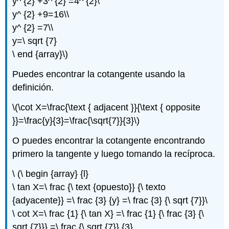
y^ {2} +3^ {2} =4^ {2}\
y^ {2} +9=16\\
y^ {2} =7\\
y=\ sqrt {7}
\ end {array}\)
Puedes encontrar la cotangente usando la
definición.
\(\cot X=\frac{\text { adjacent }}{\text { opposite
}}=\frac{y}{3}=\frac{\sqrt{7}}{3}\)
O puedes encontrar la cotangente encontrando
primero la tangente y luego tomando la recíproca.
\ (\ begin {array} {l}
\ tan X=\ frac {\ text {opuesto}} {\ texto
{adyacente}} =\ frac {3} {y} =\ frac {3} {\ sqrt {7}}\
\ cot X=\ frac {1} {\ tan X} =\ frac {1} {\ frac {3} {\
sqrt {7}}} =\ frac {\ sqrt {7}} {3}