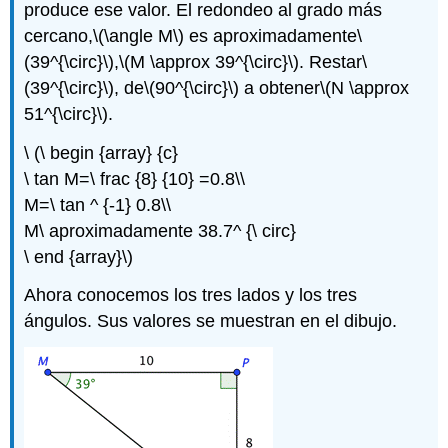
produce ese valor. El redondeo al grado más
cercano,
\(\angle M\)
es aproximadamente
\
(39^{\circ}\)
,
\(M \approx 39^{\circ}\)
. Restar
\
(39^{\circ}\)
, de
\(90^{\circ}\)
a obtener
\(N \approx
51^{\circ}\)
.
\ (\ begin {array} {c}
\ tan M=\ frac {8} {10} =0.8\\
M=\ tan ^ {-1} 0.8\\
M\ aproximadamente 38.7^ {\ circ}
\ end {array}\)
Ahora conocemos los tres lados y los tres
ángulos. Sus valores se muestran en el dibujo.