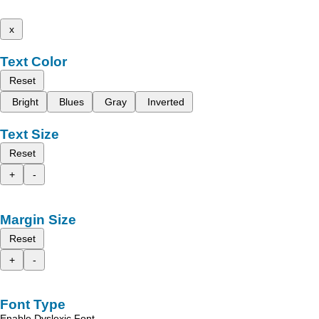
x
Text Color
Reset
Bright
Blues
Gray
Inverted
Text Size
Reset
+
-
Margin Size
Reset
+
-
Font Type
Enable Dyslexic Font