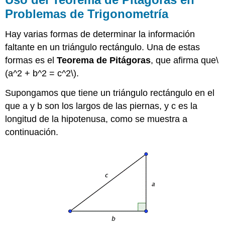
del
mundo
Problemas de Trigonometría
real
Hay varias formas de determinar la información
Ejemplo
Ejemplo
faltante en un triángulo rectángulo. Una de estas
Ejemplo
formas es el
Teorema de Pitágoras
, que afirma que
\
Ejercicio
(a^2 + b^2 = c^2\)
.
Resumen
Supongamos que tiene un triángulo rectángulo en el
que a y b son los largos de las piernas, y c es la
longitud de la hipotenusa, como se muestra a
continuación.