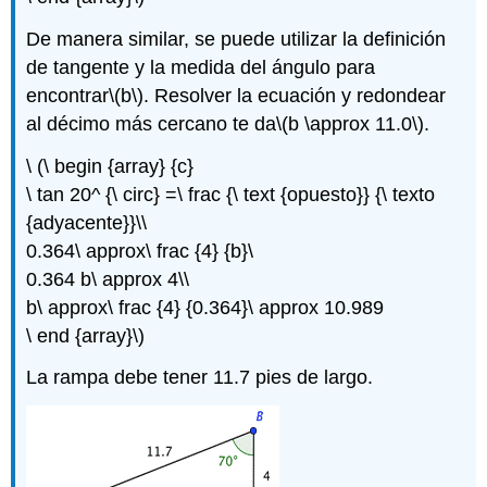
De manera similar, se puede utilizar la definición
de tangente y la medida del ángulo para
encontrar
\(b\)
. Resolver la ecuación y redondear
al décimo más cercano te da
\(b \approx 11.0\)
.
\ (\ begin {array} {c}
\ tan 20^ {\ circ} =\ frac {\ text {opuesto}} {\ texto
{adyacente}}\\
0.364\ approx\ frac {4} {b}\
0.364 b\ approx 4\\
b\ approx\ frac {4} {0.364}\ approx 10.989
\ end {array}\)
La rampa debe tener 11.7 pies de largo.