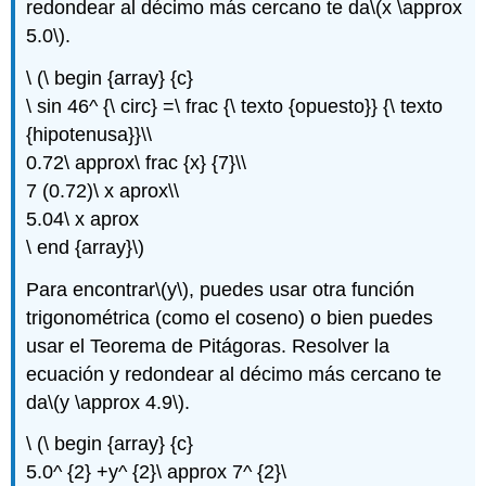
redondear al décimo más cercano te da
\(x \approx
5.0\)
.
\ (\ begin {array} {c}
\ sin 46^ {\ circ} =\ frac {\ texto {opuesto}} {\ texto
{hipotenusa}}\\
0.72\ approx\ frac {x} {7}\\
7 (0.72)\ x aprox\\
5.04\ x aprox
\ end {array}\)
Para encontrar
\(y\)
, puedes usar otra función
trigonométrica (como el coseno) o bien puedes
usar el Teorema de Pitágoras. Resolver la
ecuación y redondear al décimo más cercano te
da
\(y \approx 4.9\)
.
\ (\ begin {array} {c}
5.0^ {2} +y^ {2}\ approx 7^ {2}\