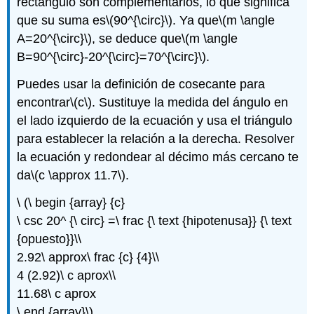
rectángulo son complementarios, lo que significa
que su suma es
\(90^{\circ}\)
. Ya que
\(m \angle
A=20^{\circ}\)
, se deduce que
\(m \angle
B=90^{\circ}-20^{\circ}=70^{\circ}\)
.
Puedes usar la definición de cosecante para
encontrar
\(c\)
. Sustituye la medida del ángulo en
el lado izquierdo de la ecuación y usa el triángulo
para establecer la relación a la derecha. Resolver
la ecuación y redondear al décimo más cercano te
da
\(c \approx 11.7\)
.
\ (\ begin {array} {c}
\ csc 20^ {\ circ} =\ frac {\ text {hipotenusa}} {\ text
{opuesto}}\\
2.92\ approx\ frac {c} {4}\\
4 (2.92)\ c aprox\\
11.68\ c aprox
\ end {array}\)