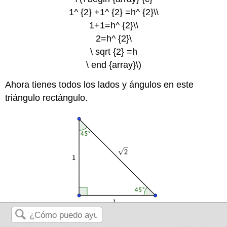
1^ {2} +1^ {2} =h^ {2}\\
1+1=h^ {2}\\
2=h^ {2}\
\ sqrt {2} =h
\ end {array}\)
Ahora tienes todos los lados y ángulos en este
triángulo rectángulo.