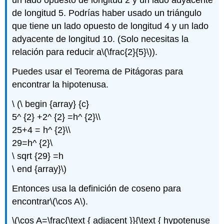
un lado opuesto de longitud 2 y un lado adyacente
de longitud 5. Podrías haber usado un triángulo
que tiene un lado opuesto de longitud 4 y un lado
adyacente de longitud 10. (Solo necesitas la
relación para reducir a
\(\frac{2}{5}\)
).
Puedes usar el Teorema de Pitágoras para
encontrar la hipotenusa.
\ (\ begin {array} {c}
5^ {2} +2^ {2} =h^ {2}\\
25+4 = h^ {2}\\
29=h^ {2}\
\ sqrt {29} =h
\ end {array}\)
Entonces usa la definición de coseno para
encontrar
\(\cos A\)
.
\(\cos A=\frac{\text { adjacent }}{\text { hypotenuse