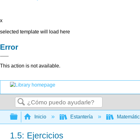
x
selected template will load here
Error
This action is not available.
Buscar
Expandir/contraer jerarquía global
Inicio
Estantería
Matemáti
1.5: Ejercicios